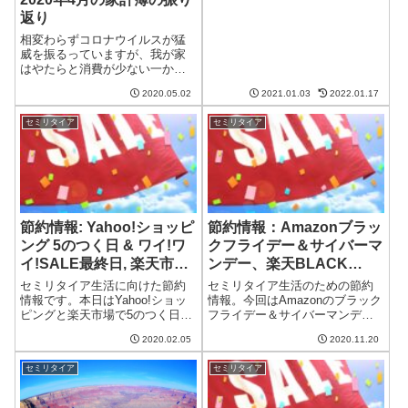
がします。2021年になってすぐ
返り
ですが、今年の家計簿の予算を
立てたいと思います。収入編収
相変わらずコロナウイルスが猛
入2020年の予算2020年の実績
威を振るっていますが、我が家
2021年の予算妻のパートの稼...
はやたらと消費が少ない一か月
でした。2020年4月の収支収入ま
2020.05.02
2021.01.03
2022.01.17
ずは収入についてです。収入予
算2020年4月の実際妻のパートの
セミリタイア
セミリタイア
稼ぎ140,000209,007繁忙期真っ
盛りのため大幅に上...
節約情報: Yahoo!ショッピ
節約情報：Amazonブラッ
ング 5のつく日 & ワイ!ワ
クフライデー＆サイバーマ
イ!SALE最終日, 楽天市場
ンデー、楽天BLACK
5のつく日
FRIDAY
セミリタイア生活に向けた節約
セミリタイア生活のための節約
情報です。本日はYahoo!ショッ
情報。今回はAmazonのブラック
ピングと楽天市場で5のつく日セ
フライデー＆サイバーマンデー
ールの日です。また、Yahoo!シ
セール、楽天市場のBLACK
2020.02.05
2020.11.20
ョッピングとPayPayモールのワ
FRIDAYセールです。Amazonブ
イ!ワイ!SALEが最終日となって
ラックフライデー＆サイバーマ
セミリタイア
セミリタイア
います。Yahoo!ショッピング 5
ンデーセール11月27日(金)の9：
のつく日セ...
00からブラックフ...