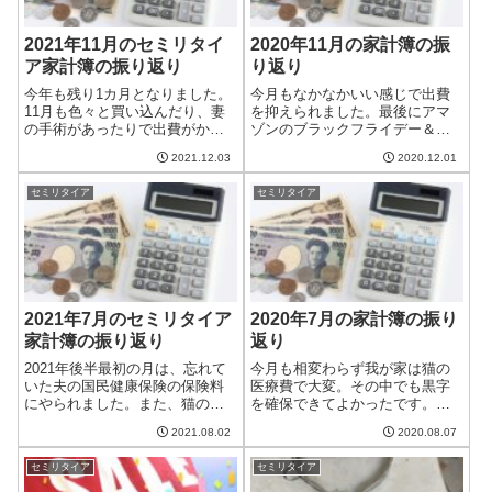
2021年11月のセミリタイ
2020年11月の家計簿の振
ア家計簿の振り返り
り返り
今年も残り1カ月となりました。
今月もなかなかいい感じで出費
11月も色々と買い込んだり、妻
を抑えられました。最後にアマ
の手術があったりで出費がかさ
ゾンのブラックフライデー＆サ
んだ一ヶ月でした。2021年11月
イバーマンデーセールで買いだ
2021.12.03
2020.12.01
の収支収入まずは収入編です。
めをした分増えましたが、それ
収入予算2021年11月の実際妻の
を除けば特に大きな出費がなか
セミリタイア
セミリタイア
パートの稼ぎ150,000163,972夫
ったと思います。また、ようや
のブログ等収入...
く障害年金が支給されることに
なったので、今月...
2021年7月のセミリタイア
2020年7月の家計簿の振り
家計簿の振り返り
返り
2021年後半最初の月は、忘れて
今月も相変わらず我が家は猫の
いた夫の国民健康保険の保険料
医療費で大変。その中でも黒字
にやられました。また、猫の医
を確保できてよかったです。
療費も相変わらず大きいです。
2020年7月の収支収入まずは収入
2021.08.02
2020.08.07
それでも赤字にならなかったの
についてです。収入予算2020年7
は良かったです。2021年7月の収
月の実際妻のパートの稼ぎ
セミリタイア
セミリタイア
支収入まずは収入を見ていきま
140,000161,327夫のブログ等収
す。収入予算2021年7月の実際
入30,000201,4...