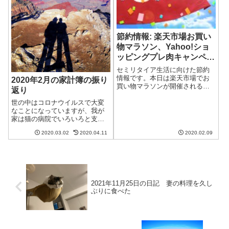
節約情報: 楽天市場お買い
物マラソン、Yahoo!ショ
ッピングプレ肉キャンペー
ン
セミリタイア生活に向けた節約
情報です。本日は楽天市場でお
2020年2月の家計簿の振り
買い物マラソンが開催される情
返り
報です。また、Yahoo!ショッピ
ングでプレ肉キャンペーンが開
世の中はコロナウイルスで大変
催されます。楽天市場 お買い
なことになっていますが、我が
物マラソン2/9 20:00から楽天市
家は猫の病院でいろいろと支出
場でお買い物マラソンが開催
が増えた2月でした。2020年2月
2020.03.02
2020.04.11
2020.02.09
さ...
の収支収入まずは収入です。収
入予算2020年2月の実際妻のパー
トの稼ぎ140,000135,000少し足
りず夫のブログ等収...
2021年11月25日の日記 妻の料理を久し
ぶりに食べた