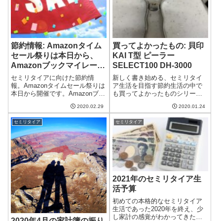
妻...
節約情報: Amazonタイム
買ってよかったもの: 貝印
セール祭りは本日から、
KAI T型 ピーラー
Amazonブックマイレージ
SELECT100 DH-3000
カード、Yahoo!プレ肉キ
セミリタイアに向けた節約情
新しく書き始める、セミリタイ
ャンペーン
報。Amazonタイムセール祭りは
ア生活を目指す節約生活の中で
本日から開催です。Amazonブッ
も買ってよかったものシリーズ
クマイレージキャンペーンが開
です。第1回は貝印のピーラー(皮
2020.02.29
2020.01.24
催されています。Yahoo!ショッ
むき器)です。全身金属製のピー
ピングではプレ肉キャンペーン
ラーこの貝印のピーラーは全身
セミリタイア
セミリタイア
が開催中です。Amazonタイムセ
が金属製で風格漂うピーラーで
ール祭り毎月恒例のAm...
す。お値段は1,000円ほどと、
100...
2021年のセミリタイア生
活予算
初めての本格的なセミリタイア
生活であった2020年を終え、少
し家計の感覚がわかってきた気
2020年4月の家計簿の振り