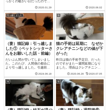
とが。猫は凍てつく波動を放っ
っかくの暖かい日だったのでや
た!!猫む、あいつら攻撃力と防御
ってあげました。シャンプーは
力をどんどん強化してるわね。
2020.01.29
2020.06.02
きらいなので不機嫌になります
だめね。そんな時はこれ!!猫いて
が、ちゅーるですぐに機嫌を直
つくはどう!!猫・・・なんてね。
引っ越しました
猫
します。とびきりちゅーるに飛
冗談冗...
びつく猫猫まったく、あいつら
またシャンプーを...
（妻）猫記録：引っ越しま
猫の手術は延期に なぜか
した①（ペットシッターさ
クレアチニンなどの値が下
んをお願いした話・前編）
がった
だいぶん間が空いてしまいまし
昨日は猫の手術予定日、だった
た。このたび、人間側の都合に
のですがまた一週間延期になり
より引っ越しました。引越前後
ました。理由はクレアチニンな
は、やはりばたばたしておりま
どの腎臓系の値が下がったた
2024.06.18
2020.06.28
2020.07.05
したが、ようやく落ち着いて来
め。果たしていいことなのか悪
ました。幸い、今のところ我が
いことなのか。クレアチニンの
猫
猫
家の猫の体調は安定していま
値が8→2に改善前回の報告でも
す。引越前後のことについて、
書いたとおり、なぜかクレアチ
大きく以下の点に分...
ニンの値が8から...
（妻）猫記録：結石が見つ
（妻）猫記録：退院後⑥