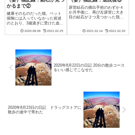
かるまで②
尿管結石の摘出手術のわずか４
か月半後に、再び左尿管に大き
健康そのものだった猫。ペット
目の結石が２つ見つかった我が
保険には入っていなかった前述
家の猫。幸い、元気や食欲もあ
のとおり、3歳過ぎに受けた血液
り、おしっこの量や回数も通常
検査で高Ca値が発覚するまで
ではありましたが、石を何とか
2020.08.06
2021.02.25
2021.02.14
2021.02.20
は、すこぶる健康だった猫。夫
膀胱まで流すために、何度か点
も妻も猫を飼うのは初めてでし
滴に通うことになりました。点
たが、うれしい限りだと思って
滴１日目：尿管の...
いました。体調を崩したりする
のも、まだまだ...
2020年8月22日の日記 20分の散歩コース
をいい感じでこなせた
2020年8月23日の日記 ドラッグストアに
散歩の途中で寄れた