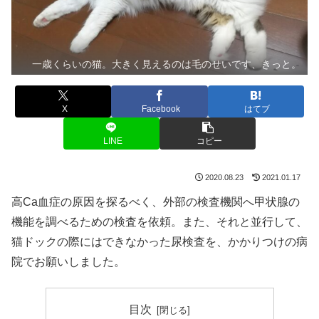
一歳くらいの猫。大きく見えるのは毛のせいです、きっと。
X
Facebook
はてブ
LINE
コピー
2020.08.23
2021.01.17
高Ca血症の原因を探るべく、外部の検査機関へ甲状腺の
機能を調べるための検査を依頼。また、それと並行して、
猫ドックの際にはできなかった尿検査を、かかりつけの病
院でお願いしました。
目次