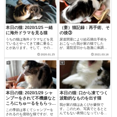
すよ。あれを下さい...
ています。詳しくはこちら。
⇒自宅での皮下輸...
本日の猫: 2020/1/25 一緒
（妻）猫記録：再手術、そ
に海外ドラマを見る猫
の後③
うちの猫は海外ドラマなどを見
尿道閉塞により結石摘出手術を
ているとやってきて膝に乗るこ
おこなった我が家の猫でした
とがあります。そして、そのま
が、退院翌日から急激に体調が
ま一緒に見ていることもありま
悪化しました。「ご飯が食べら
2020.01.25
2021.03.16
す。メンタリストを見る猫猫
れない」「吐き続ける」「下痢
む、何か興味深いのを見てるわ
が続く」といった症状が続く
猫
猫
ね夫猫さんも一緒に見ますか?猫
中、やむなくウェットご飯や流
このドラマ、意外と面白いじゃ
動食の強制給餌を始めるも、な
ない
かなかうまく行きませ...
本日の猫: 2020/1/29 シャ
本日の猫: 口から凍てつく
ンプーをされて不機嫌なと
波動的なものを出す猫
ころにちゅーるをもらって
我が家の猫はあくびが豪快で
ご機嫌になる猫
す。このため、写真でとるとと
この季節は寒くてシャンプーを
んでもない表情になっているこ
されるのも億劫な猫ですが、せ