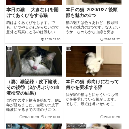
本日の猫: 大きな口を開
本日の猫: 2020/1/27 後頭
けてあくびをする猫
部も魅力の1つ
猫はよくあくびをします。で
猫の魅力は色々あれど、後頭部
も、いつやるかわからないので
もその魅力の1つです。なんとい
意外と写真にとるのは難しいで
うか、なめらかな曲線と突き出
す。今回、なかなかいい感じで
た耳がたまらないのです。滑ら
2020.03.06
2020.01.27
うちの猫があくびをしている姿
かな後頭部をさらして眠る猫猫
を撮影することができました。
あ～あ、今日も寝疲れたわね。
猫
猫
気持ちよさそうにあくびをする
寝るわね。夫おお、後頭部が!!夫
猫猫ああ、よく寝たわね。それ
しかし正面も捨てがたい!!寝てる
じゃそろそろ行動を...
猫、前...
（妻）猫記録：皮下輸液、
本日の猫: 仰向けになって
その後⑪（3か月ぶりの血
何かを要求する猫
液検査の結果）
我が家の猫はとにかくいつも何
かを要求している気がします。
自宅での皮下輸液を始めて、約1
そして、最近は暑いせいかこん
年が経ちました。自宅での皮下
な感じの格好で要求をしていま
輸液に至るまでの道のりについ
す。何を要求しているのかわか
ては、「自宅での皮下輸液へ」
りづらいのが難点です。あおむ
2022.08.29
2022.10.01
2020.05.29
①～⑩をご覧ください。自宅で
けになって要求する猫猫妻さ
の皮下輸液に必要なものや費
ん、妻さん、あれが欲しいんで
猫
再手術、その後
用、やり方、失敗例などを載せ