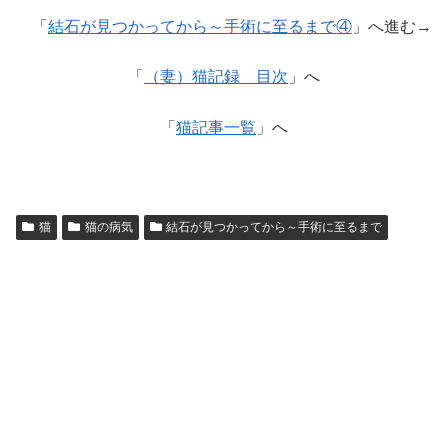
「
結石が見つかってから～手術に至るまで④
」へ進む→
「
（妻）猫記録 目次
」へ
「
猫記事一覧
」へ
猫
猫の病気
結石が見つかってから～手術に至るまで