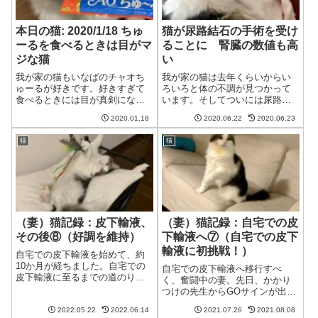
本日の猫: 2020/1/18 ちゅ
猫が尿路結石の手術を受け
ーるを食べるときは目がマ
ることに 腎臓の数値も高
ジな猫
い
我が家の猫もいなばのチャオち
我が家の猫は去年くらいからい
ゅーるが好きです。好きすぎて
ろいろと体の不調が見つかって
食べるときには目が真剣になり
います。そしてついには尿路結
すぎます。誰にもちゅーるを渡
石の手術を受けることになりま
2020.01.18
2020.06.22
2020.06.23
したくない猫猫む、これはちゅ
した。腎臓の数値も高くて心配
ーる！！誰にも渡さないわね。
です。クレアチニンが8.25、
猫
猫
猫まだまだ！！猫もう少し…妻
BUNが111.2に病院に言った理由
だんだん疲れて勢いがなくなっ
は高カルシウム血症の定期検査
てきてますよ勢い...
のため...
（妻）猫記録：皮下輸液、
（妻）猫記録：自宅での皮
その後⑧（好調を維持）
下輸液へ⑦（自宅での皮下
輸液に初挑戦！）
自宅での皮下輸液を始めて、約
10か月が経ちました。自宅での
自宅での皮下輸液へ移行すべ
皮下輸液に至るまでの道のりに
く、奮闘中の妻。先日、かかり
ついては、「自宅での皮下輸液
つけの先生からGOサインが出
へ」①～⑩をご覧ください。自
て、ようやく自宅での皮下輸液
宅での皮下輸液に必要なものや
2022.05.22
2022.06.14
2021.07.26
2021.08.08
へ移行できることとなりまし