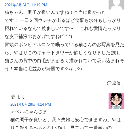
2021年8月24日 11:19 PM
猫ちゃん、調子が良いんですね！本当に良かった
です！ 一日２回ウンチが出るほど食事も水分もしっかり
摂れているなんて羨ましいです〜！ これも愛情たっぷり
な皮下補液のおかげですね(*´꒳`*)
冒頭のボンビアルコンで眠っている猫さんのお写真を見た
ら、やはりこのキャットタワーが欲しくなりました(笑)。
猫さんの背中の白毛がまぁるく描かれていて吸い込まれそ
う！本当に毛並みが綺麗です✧₊⁎⁺˳✧༚
返信
妻
より:
2021年8月28日 4:14 PM
＞ベルにゃんさま
猫の調子が良いと、我々夫婦も安心できますね。やは
りご飯を食べられないのは、見ていて一番辛いの