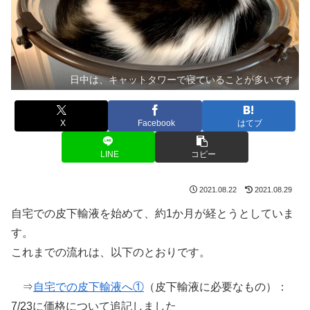
日中は、キャットタワーで寝ていることが多いです
X
Facebook
はてブ
LINE
コピー
2021.08.22
2021.08.29
自宅での皮下輸液を始めて、約1か月が経とうとしていま
す。
これまでの流れは、以下のとおりです。
⇒
自宅での皮下輸液へ①
（皮下輸液に必要なもの）：
7/23に価格について追記しました