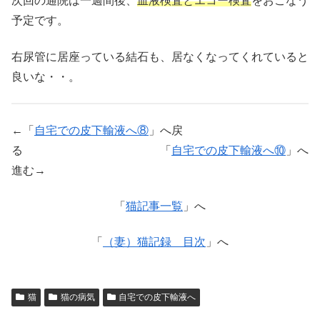
次回の通院は一週間後、
血液検査とエコー検査
をおこなう
予定です。
右尿管に居座っている結石も、居なくなってくれていると
良いな・・。
←「
自宅での皮下輸液へ⑧
」へ戻
る 「
自宅での皮下輸液へ⑩
」へ
進む→
「
猫記事一覧
」へ
「
（妻）猫記録 目次
」へ
猫
猫の病気
自宅での皮下輸液へ