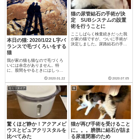
猫の尿管結石の手術が決
定 SUBシステムの設置
術を行うことに
ここしばらく検査続きだった我
が家の猫ですが、ついに手術が
本日の猫: 2020/1/22 L字バ
決定しました。尿路結石の手術
ランスで毛づくろいをする
なのですが、SUBシステムの設
猫
置術という比較的新しい手術を
受けます。腎臓の値は変わらな
我が家の猫も猫なので毛づくろ
いけど腎臓が少し腫れている前
いには余念がありません。特
回の経過はこちら:今回も血液検
に、股間をやるときにはしっか
査とエコー検...
りとやるためにL字バランスでや
2020.01.22
2020.07.05
ります。豪快なL字バランスの猫
猫股間が汚れてるわね。毛づく
セミリタイア
猫
ろいせねば！夫おお、すごいL字
バランスだ!猫ふう、いい感じだ
ったわね。...
驚くほど静か！アクアメビ
猫が再び手術を受けること
ウスとピュアクリスタルを
に。。。膀胱に結石が詰ま
比べてみた
る尿道閉塞のため