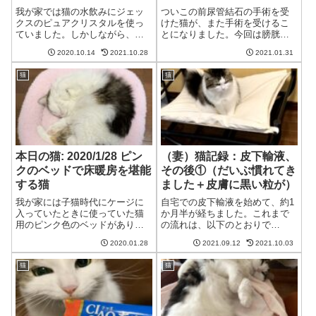
我が家では猫の水飲みにジェッ
ついこの前尿管結石の手術を受
クスのピュアクリスタルを使っ
けた猫が、また手術を受けるこ
ていました。しかしながら、こ
とになりました。今回は膀胱で
れがうるさいうるさい。本体が
結石がつまる尿道閉塞です。元
2020.10.14
2021.10.28
2021.01.31
モーターに共振して、かなり音
気で帰ってきてほしい。。。朝
が出ます。ちょっと耐えられな
から何度もトイレにこもる猫そ
猫
猫
くなってきたので新たな浄水器
の日は、なぜか猫が朝から何度
を探していました。そこで見つ
もトイレにこもっていました。
けたのがうちのこ...
いつもであれば、...
本日の猫: 2020/1/28 ピン
（妻）猫記録：皮下輸液、
クのベッドで床暖房を堪能
その後①（だいぶ慣れてき
する猫
ました＋皮膚に黒い粒が）
我が家には子猫時代にケージに
自宅での皮下輸液を始めて、約1
入っていたときに使っていた猫
か月半が経ちました。これまで
用のピンク色のベッドがありま
の流れは、以下のとおりで
す。ケージから出てからはあま
す。 ⇒自宅での皮下輸液へ
2020.01.28
2021.09.12
2021.10.03
り使わなくなっているのです
①（皮下輸液に必要なもの）：
が、床暖房をつけた時に床に置
7/23に価格について追記しまし
猫
猫
いてやると時々入ってくれま
た ⇒自宅での皮下輸液へ
す。猫用ベッドでリラックスす
②（皮下輸液のやり方につい
る猫猫む、今日は床暖...
て） ⇒自宅での皮下輸...