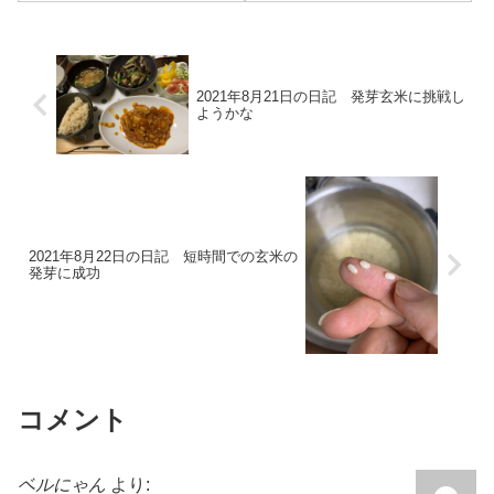
費用、やり方、失敗例などを載
た。これまでの流れは、以下の
せています。→自宅での皮下輸
とおりです。 ⇒自宅での皮下
液へ①へ1か月...
輸液へ①（皮下輸液に必要なも
の）：7/23に価格...
2021年8月21日の日記 発芽玄米に挑戦し
ようかな
2021年8月22日の日記 短時間での玄米の
発芽に成功
コメント
ベルにゃん
より: