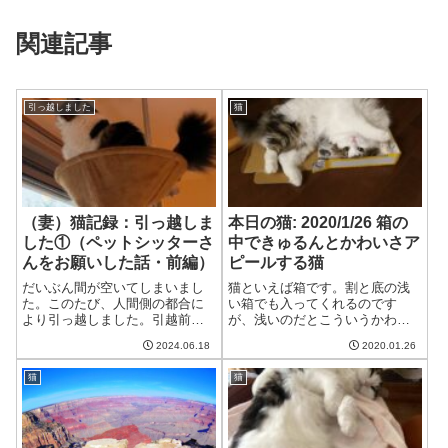
関連記事
引っ越しました
猫
（妻）猫記録：引っ越しま
本日の猫: 2020/1/26 箱の
した①（ペットシッターさ
中できゅるんとかわいさア
んをお願いした話・前編）
ピールする猫
だいぶん間が空いてしまいまし
猫といえば箱です。割と底の浅
た。このたび、人間側の都合に
い箱でも入ってくれるのです
より引っ越しました。引越前後
が、浅いのだとこういうかわい
は、やはりばたばたしておりま
さアピールをしてくれます。明
2024.06.18
2020.01.26
したが、ようやく落ち着いて来
らかに自分がかわいいことをわ
ました。幸い、今のところ我が
かっている猫猫む、なかなかい
猫
猫
家の猫の体調は安定していま
い箱があるわね。たまには人間
す。引越前後のことについて、
どもにあたいの可愛さを知らし
大きく以下の点に分...
めてやらねば。猫き...