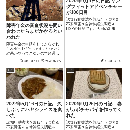
2020年9月9日の日記 リン
グフィットアドベンチャー
が100日目
認知行動療法を兼ねたうつ病＆
不安障害＆自律神経失調症＆
障害年金の審査状況を問い
HSPの日記です。今日の出来事
合わせたらまだかかるとい
今日は朝から天気がいい。一日
われた
中天気がよく、洗濯物もよく乾
いた。最高気温はだいぶましに
障害年金の申請をしてからかれ
なってきたし、ようやく秋に近
これ4か月がたちます。いまだに
づいてきたかな。朝から妻と散
結果がやってこないので経過を
歩に出る。15分...
問い合わせてみました。残念な
2020.07.11
2020.09.05
2020.09.10
がらまだ審査には時間がかかる
とのこと。いつになるのやら。
日記
日記
これまでの経過はこちら:審査状
況の問い合わせ専用番号が用意
されている実...
2022年5月16日の日記 久
2020年9月26日の日記 妻
しぶりにハヤシライスを食
がカボチャパイを作ってく
べた
れた
認知行動療法を兼ねたうつ病＆
認知行動療法を兼ねたうつ病＆
不安障害＆自律神経失調症＆
不安障害＆自律神経失調症＆