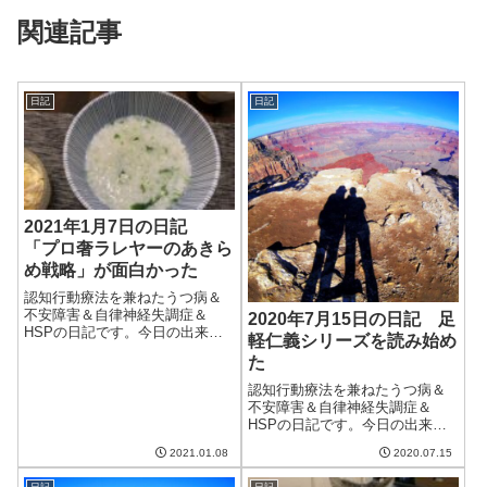
関連記事
日記
日記
2021年1月7日の日記
「プロ奢ラレヤーのあきら
め戦略」が面白かった
認知行動療法を兼ねたうつ病＆
不安障害＆自律神経失調症＆
2020年7月15日の日記 足
HSPの日記です。今日の出来事
軽仁義シリーズを読み始め
今日は昨日とはうって変わって
た
朝からいい天気。午後からは一
時的に風が強くなったが、おか
認知行動療法を兼ねたうつ病＆
げで洗濯物がよく乾いた。明日
不安障害＆自律神経失調症＆
からは寒波が来るらしい。気を
HSPの日記です。今日の出来事
つけねば。ついに...
今日は肌寒い雨の日。7月とは思
2021.01.08
2020.07.15
えない気候。鉄筋コンクリート
の家の中は暖かく変な感じ。先
日記
日記