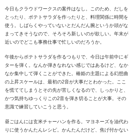
今日もクラウドワークスの案件はなし。このため、だしを
とったり、ポテトサラダを作ったりと、料理関係に時間を
使う。しばらくやっていないとだんだん腕というか頭がな
まってきそうなので、そろそろ新しいのが欲しい。年末が
近いのでどこも事務仕事で忙しいのだろうか。
午後からポテトサラダを作るつもりで、今日は午前中にギ
ターを弾く。なんか弾きなれない感じではあるけど、なか
なか集中して弾くことができた。椿姫の主題による幻想曲
の上昇スケールは、最初の2音が大事だとわかった。ここ
を慌ててしまうとその先が苦しくなるので、しっかりと、
かつ気持ちゆっくりこの2音を弾き切ることが大事。その
意識で練習していこうと思う。
昼ごはんには玄米チャーハンを作る。マヨネーズを油代わ
りに使うかんたんレシピ。かんたんだけど、焦げ付かない