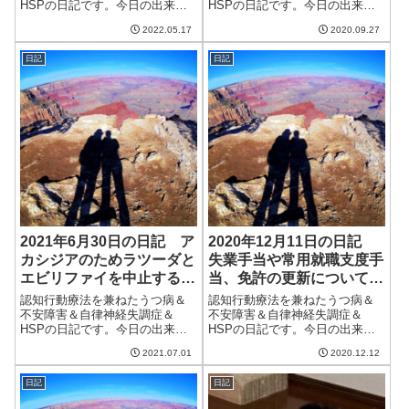
HSPの日記です。今日の出来事
HSPの日記です。今日の出来事
今日もイマイチの天気。時々雨
今日は一日中雨。曇りの予報だ
2022.05.17
2020.09.27
が降り、寒い1日だった。木曜日
ったが、細かい雨が降り続いて
は28度まで上がるらしい。病院
いた。気温は低く過ごしやす
日記
日記
に行かなくてはいけないのだけ
い。妻が猫を動物病院に連れて
どなぁ。昨日気になっていた
行った。手術後の定期検診のた
MNP手続きの...
め。幸い、数値は悪...
2021年6月30日の日記 ア
2020年12月11日の日記
カシジアのためラツーダと
失業手当や常用就職支度手
エビリファイを中止するこ
当、免許の更新について調
とに
べてみた
認知行動療法を兼ねたうつ病＆
認知行動療法を兼ねたうつ病＆
不安障害＆自律神経失調症＆
不安障害＆自律神経失調症＆
HSPの日記です。今日の出来事
HSPの日記です。今日の出来事
今日は朝から雨。それなりの量
今日は晴れたり曇ったりの天
2021.07.01
2020.12.12
が降っており、一日中天気が悪
気。どうにか洗濯物は乾いたも
かった。明日はさらにひどい雨
のの、いまいちすっきりしない
日記
日記
になるらしい。これですかっと
一日だった。室内の湿度がだい
晴れてくれればいいのだが、梅
ぶ下がってきたので加湿器をつ