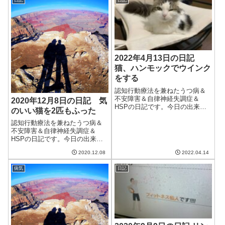
日の強風で陶器の鉢が倒れて割
れてしまっていたのをようやく
交換した。交換...
2022年4月13日の日記
猫、ハンモックでウインク
をする
認知行動療法を兼ねたうつ病＆
不安障害＆自律神経失調症＆
2020年12月8日の日記 気
HSPの日記です。今日の出来事
のいい猫を2匹もふった
今日は朝は晴れていたけどだん
だんと天気が悪くなった。明日
認知行動療法を兼ねたうつ病＆
と明後日は雨で気温が下がるら
不安障害＆自律神経失調症＆
しい。猫は今日も吐いてしま
HSPの日記です。今日の出来事
い、ちょっと心配。この季節が
今日は朝からいい天気。気温も
2020.12.08
2022.04.14
過ぎれば良くなると...
上がり、過ごしやすい一日だっ
た。でも、さすがに朝晩は冷え
病気
日記
るのでエアコンを入れる。今月
は電気代が上がりそうだ。。。
午前中はブログの...