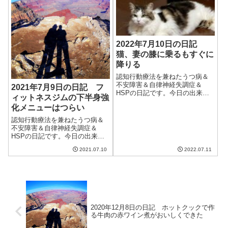
雨だしそれは望め...
け始める。コロナウ...
2022年7月10日の日記
猫、妻の膝に乗るもすぐに
降りる
認知行動療法を兼ねたうつ病＆
不安障害＆自律神経失調症＆
2021年7月9日の日記 フ
HSPの日記です。今日の出来事
ィットネスジムの下半身強
今日も割と涼しい一日。日差し
化メニューはつらい
はあったけど気温が低めだった
かな。今週は火曜からずっと雨
認知行動療法を兼ねたうつ病＆
予報だけど本当だろうか。我が
不安障害＆自律神経失調症＆
家ではXiaomiのMi体組成計2とい
HSPの日記です。今日の出来事
う体組...
今日も朝から天気が悪く、雨が
2021.07.10
2022.07.11
降ったりやんだりの天気。室内
の湿度も高く、過ごしにくい一
日だった。このため、昼からは
エアコンの除湿をつけること
に。明日は久しぶり...
2020年12月8日の日記 ホットクックで作
る牛肉の赤ワイン煮がおいしくできた