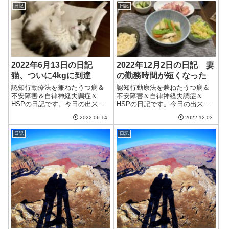
日記
日記
2022年6月13日の日記
2022年12月2日の日記 妻
猫、ついに4kgに到達
の勤務時間が短くなった
認知行動療法を兼ねたうつ病＆
認知行動療法を兼ねたうつ病＆
不安障害＆自律神経失調症＆
不安障害＆自律神経失調症＆
HSPの日記です。今日の出来事
HSPの日記です。今日の出来事
今日はまあまあ天気がよかっ
今日もそれほど晴れずイマイチ
2022.06.14
2022.12.03
た。明日は雨で寒いらしいの
の天気だった。冬らしいといえ
で、ちょっと嫌な感じ。頭痛〜
ば冬らしいのだけど、一気に季
日記
日記
るによるとそれほど気圧の変化
節が変わった感がある。困った
はないみたいだけど。という
ものだ。午前中は仕事。技術的
か、前回の気圧の変化で...
案件や新しい案件...