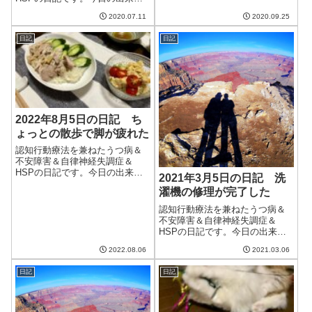
は台風直撃で大荒れの天気とい
今日も朝からどんよりした天
う予報だったのが、かなり穏や
2020.07.11
2020.09.25
気。蒸し暑くて午後から除湿を
かな天気となった。涼しくて過
つける。まだこの先一週間はこ
ごしやすいのはいいが、湿気が
日記
日記
んな天気が続くらしい。早く梅
多いのは。。。し...
雨が明けてほしい。眠気が強
く、朝と昼と2回、3...
2022年8月5日の日記 ち
ょっとの散歩で脚が疲れた
認知行動療法を兼ねたうつ病＆
不安障害＆自律神経失調症＆
HSPの日記です。今日の出来事
2021年3月5日の日記 洗
今日も雨が降ったりやんだりの
濯機の修理が完了した
一日。夏とは思えないほど涼し
かった。ただ、来週はまた猛暑
認知行動療法を兼ねたうつ病＆
の連続らしい。この週末までが
不安障害＆自律神経失調症＆
一息つける期間になりそうか
HSPの日記です。今日の出来事
な。天気が悪いとい...
今日は朝から曇り。夕方には雨
2022.08.06
2021.03.06
が降り、不安定な天気だった。
おかげで調子もいまいちだった
日記
日記
ような。木の芽時は耐え忍ぶし
かないのだろうか。午前中はブ
ログの更新とクラ...