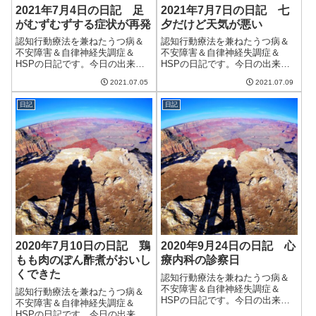
2021年7月4日の日記 足
2021年7月7日の日記 七
がむずむずする症状が再発
夕だけど天気が悪い
認知行動療法を兼ねたうつ病＆
認知行動療法を兼ねたうつ病＆
不安障害＆自律神経失調症＆
不安障害＆自律神経失調症＆
HSPの日記です。今日の出来事
HSPの日記です。今日の出来事
今日は一日中雨。一時的にやむ
今日は七夕。だけど、梅雨らし
2021.07.05
2021.07.09
ということもなく、散歩に行く
く天気は悪く、星は見えなかっ
ことができなかった。いつも家
た。そして、今日も蒸し暑く、
日記
日記
に引きこもっているとはいえ、
エアコンの除湿のお世話に。決
せっかくの土日に散歩に行けな
して気温がすごく高いわけでは
いのは残念に思う...
ないのだけど、室...
2020年7月10日の日記 鶏
2020年9月24日の日記 心
もも肉のぽん酢煮がおいし
療内科の診察日
くできた
認知行動療法を兼ねたうつ病＆
不安障害＆自律神経失調症＆
認知行動療法を兼ねたうつ病＆
HSPの日記です。今日の出来事
不安障害＆自律神経失調症＆
今日は朝から曇り時々雨。元々
HSPの日記です。今日の出来事