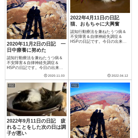
2022年4月11日の日記
猫、おもちゃに大興奮
認知行動療法を兼ねたうつ病＆
不安障害＆自律神経失調症＆
HSPの日記です。今日の出来事
2020年11月2日の日記 一
今日も晴れて暖かい一日。とに
日中療養に努めた
かく日差しが暑いのが冬と全然
違う。部屋のエアコンもつけな
認知行動療法を兼ねたうつ病＆
くて問題なく、光熱費が削減で
不安障害＆自律神経失調症＆
きそう。午前中は仕事。出来高
HSPの日記です。今日の出来事
案件をこなし、ス...
今日は朝から曇りの天気。夜は
2020.11.03
2022.04.12
雨になるらしい。時々薄日はさ
すものの、天気の回復は見込め
日記
日記
ない。天気が悪い日は気分も落
ち込むので憂鬱。のどの痛みが
さらに強くなって...
2022年9月11日の日記 疲
れることをした次の日は調
子が悪い