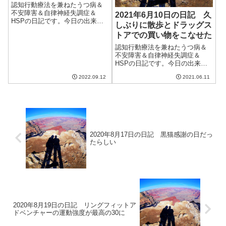
認知行動療法を兼ねたうつ病＆
不安障害＆自律神経失調症＆
2021年6月10日の日記 久
HSPの日記です。今日の出来事
しぶりに散歩とドラッグス
今日は晴れなのに夕方までは涼
トアでの買い物をこなせた
しかった。ただ、だんだんと湿
度が上がってきて夏のような天
認知行動療法を兼ねたうつ病＆
気に。秋のような涼しさは幻だ
不安障害＆自律神経失調症＆
ったのかな。昨日健康診断の結
HSPの日記です。今日の出来事
果を聞きに行き、...
今日は朝からいい天気。気温も
2022.09.12
2021.06.11
湿度も上がり、蒸し暑い日だっ
た。ただ、まだ日陰にいると涼
しさを感じるところは、夏本番
は先だと感じさせる。エアコン
のフィルターは掃...
2020年8月17日の日記 黒猫感謝の日だっ
たらしい
2020年8月19日の日記 リングフィットア
ドベンチャーの運動強度が最高の30に