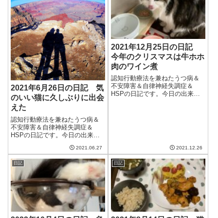
療内科の診察日なのでよかっ
た。ついに、という...
2021年12月25日の日記
今年のクリスマスは牛ホホ
肉のワイン煮
認知行動療法を兼ねたうつ病＆
不安障害＆自律神経失調症＆
2021年6月26日の日記 気
HSPの日記です。今日の出来事
のいい猫に久しぶりに出会
今日も良い天気で日差しが暖か
えた
く、過ごしやすい一日だった。
でも明日からは強烈な寒波が来
認知行動療法を兼ねたうつ病＆
るらしい。今のところ雪予報は
不安障害＆自律神経失調症＆
ないけど、しっかりと暖かくし
HSPの日記です。今日の出来事
てすごそう。午前...
今日は雨は降らなかったもの
2021.06.27
2021.12.26
の、やたらと蒸し暑い日だっ
た。日がさすこともあり、洗濯
日記
日記
物的にはよかったのだが、人間
的には過ごしにくかったように
思う。とはいえ、まだ...