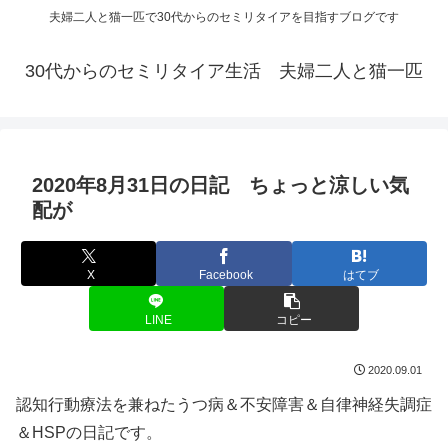
夫婦二人と猫一匹で30代からのセミリタイアを目指すブログです
30代からのセミリタイア生活 夫婦二人と猫一匹
2020年8月31日の日記 ちょっと涼しい気
配が
X
Facebook
はてブ
LINE
コピー
2020.09.01
認知行動療法を兼ねたうつ病＆不安障害＆自律神経失調症
＆HSPの日記です。