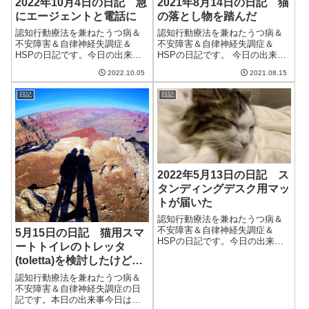
2022年10月4日の日記 急
2021年8月14日の日記 猫
にエージェントと電話に
の落とし物を踏んだ
認知行動療法を兼ねたうつ病＆
認知行動療法を兼ねたうつ病＆
不安障害＆自律神経失調症＆
不安障害＆自律神経失調症＆
HSPの日記です。今日の出来事
HSPの日記です。 今日の出来事
今日は蒸し暑い一日。気温が30
今日も朝から雨。非常に肌寒
2022.10.05
2021.08.15
度以上に上がり、湿度もそこそ
く、8月とは思えない気候だっ
こあって夏のような一日だっ
た。九州や中国地方ではものす
日記
日記
た。明日の雨を境に空気が秋に
ごい雨らしいが、幸いこちらは
なるらしいので、ここで体調を
そこまで強くはない。火曜日ま
崩さないよう気を...
で雨が降り続くよ...
2022年5月13日の日記 ス
タンディングデスク用マッ
トが届いた
認知行動療法を兼ねたうつ病＆
不安障害＆自律神経失調症＆
5月15日の日記 猫用スマ
HSPの日記です。今日の出来事
ートトイレのトレッタ
今日は雨。本降りになり湿度が
(toletta)を検討したけどや
高い。今年は積極的に湿度を下
めた
げていくのが目標だから、そろ
認知行動療法を兼ねたうつ病＆
そろエアコンの再熱除湿の出番
不安障害＆自律神経失調症の日
かな。快適に過ごして少しでも
記です。本日の出来事今日は朝
早く体調を回復さ...