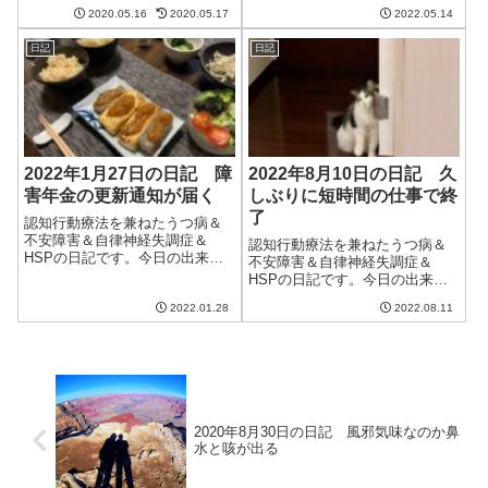
からまあまあ天気がいい。明日
2020.05.16
2020.05.17
2022.05.14
は雨のようなので貴重な晴れな
のだろう。相変わらず庭で育て
日記
日記
ているイチゴがどんどん収穫で
きる。割と気候などがあってい
るのだろうか?イ...
2022年1月27日の日記 障
2022年8月10日の日記 久
害年金の更新通知が届く
しぶりに短時間の仕事で終
了
認知行動療法を兼ねたうつ病＆
不安障害＆自律神経失調症＆
認知行動療法を兼ねたうつ病＆
HSPの日記です。今日の出来事
不安障害＆自律神経失調症＆
今日は朝から良い天気。それほ
HSPの日記です。今日の出来事
ど寒くなく、過ごしやすい日だ
今日も一日暑い。湿度も比較的
った。しばらくは天気が良い日
2022.01.28
2022.08.11
高く、いつもはそれほど湿度が
が続くらしい。それほど寒くな
上がらない猫の部屋も70％近く
いようで良かった。午前中はブ
になっていた。土曜日には台風
ログの更新とクラ...
が来るとか来ないとかいってい
るけど、それで...
2020年8月30日の日記 風邪気味なのか鼻
水と咳が出る