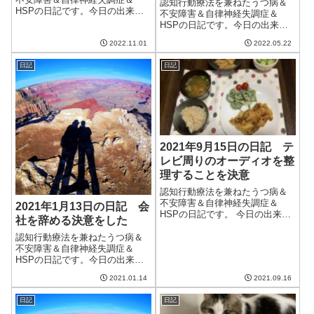
認知行動療法を兼ねたうつ病＆
HSPの日記です。今日の出来事
不安障害＆自律神経失調症＆
今日もいい天気の一日。明日は
HSPの日記です。今日の出来事
雨みたいだけど、一週間くらい
今日はイマイチの天気。雨が降
ずっと晴れが続いているとのこ
2022.11.01
2022.05.22
ったりやんだりで、一日中曇り
と。洗濯物を干すのに電気を使
空だった。明日は晴れらしいの
わなくて良いのでありがたい。
日記
日記
で期待したい。一昨日電車に乗
明日の雨もすぐに...
った影響はないように感じてい
たけど、やはりダ...
2021年9月15日の日記 テ
レビ周りのオーディオを整
理することを決意
認知行動療法を兼ねたうつ病＆
不安障害＆自律神経失調症＆
2021年1月13日の日記 会
HSPの日記です。 今日の出来事
社を辞める決意をした
今日は朝から曇り空。時々晴れ
間はさすものの、全体的にはど
認知行動療法を兼ねたうつ病＆
んよりしていた。湿度は昨日よ
不安障害＆自律神経失調症＆
りましだが、高く過ごしづら
HSPの日記です。今日の出来事
い。台風も相変わらず心配だ。
今日は昨日とは打って変わって
2021.01.14
2021.09.16
なんだか昨日の夜...
いい天気。気温も上がり、洗濯
物もよく乾いた。明日はさらに
日記
日記
暖かくなるらしい。ちょうど心