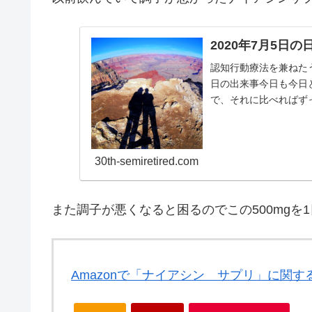
2020年7月5日
認知行動療法を兼ねた
日の出来事今日も今日
で、それに比べればず
き気に再び朝からみまわ.
30th-semiretired.com
また調子が悪くなると困るのでこの500mgを1
Amazonで「ナイアシン サプリ」に関す