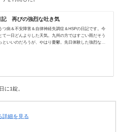
の日記 再びの強烈な吐き気
うつ病＆不安障害＆自律神経失調症＆HSPの日記です。今
とて一日どんよりした天気。九州の方ではすごい雨だそう
っといいのだろうが、やはり憂鬱。先日体験した強烈な吐
..
日に1錠。
る詳細を見る