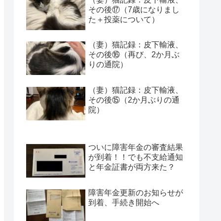
その後⑰（7歳になりまし
た＋投薬について）
（妻）猫記録：皮下輸液、
その後⑯（再び、2か月ぶ
りの通院）
（妻）猫記録：皮下輸液、
その後⑮（2か月ぶりの通
院）
ついに障害年金の審査結果
が到着！！でも不支給通知
と年金証書が両方来た？
障害年金更新のお知らせが
到着、手続き開始へ