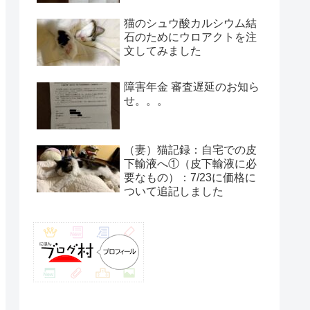
猫のシュウ酸カルシウム結
石のためにウロアクトを注
文してみました
障害年金 審査遅延のお知ら
せ。。。
（妻）猫記録：自宅での皮
下輸液へ①（皮下輸液に必
要なもの）：7/23に価格に
ついて追記しました