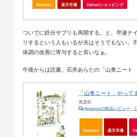
Amazon
楽天市場
Yahoo!ショッピング
ついでに鉄分サプリも再開する。と、早速ナ
リするという人もいるが夫はそうでもない。
体調の改善に寄与すると良いなぁ。
午後からは読書。石井あらたの「山奥ニート
「山奥ニート」やって
光文社
Amazonの商品レビュー
Amazon
楽天市場
Y