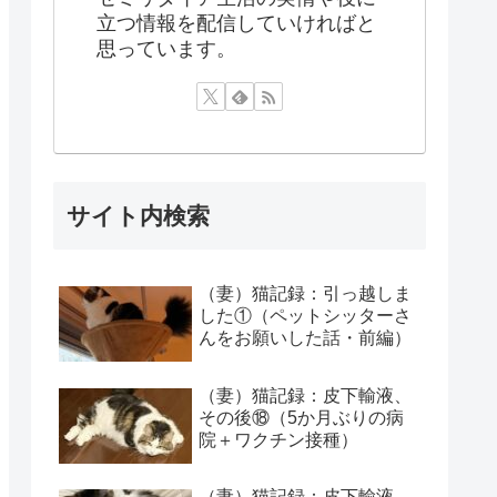
立つ情報を配信していければと
思っています。
サイト内検索
（妻）猫記録：引っ越しま
した①（ペットシッターさ
んをお願いした話・前編）
（妻）猫記録：皮下輸液、
その後⑱（5か月ぶりの病
院＋ワクチン接種）
（妻）猫記録：皮下輸液、