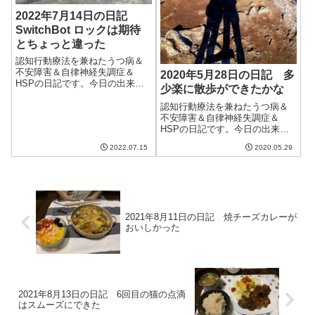
2022年7月14日の日記
SwitchBot ロックは期待
とちょっと違った
認知行動療法を兼ねたうつ病＆
不安障害＆自律神経失調症＆
2020年5月28日の日記 多
HSPの日記です。今日の出来事
少楽に散歩ができたかな
今日は曇りのち雨。午前中は降
らなかったものの午後からは少
認知行動療法を兼ねたうつ病＆
し降り、夜はそこそこ降った。
不安障害＆自律神経失調症＆
本当に梅雨のような天気で、ま
HSPの日記です。今日の出来事
だ梅雨明け宣言には早かったの
今日は湿度も低くさわやかな
2022.07.15
2020.05.29
ではないかという...
日。だったが、午後からは曇っ
てきて雨になった。一日中気持
ちよく晴れるという日はなかな
かない。すでに梅雨の前線が日
本の南にあるらしい...
2021年8月11日の日記 焼チーズカレーが
おいしかった
2021年8月13日の日記 6回目の猫の点滴
はスムーズにできた