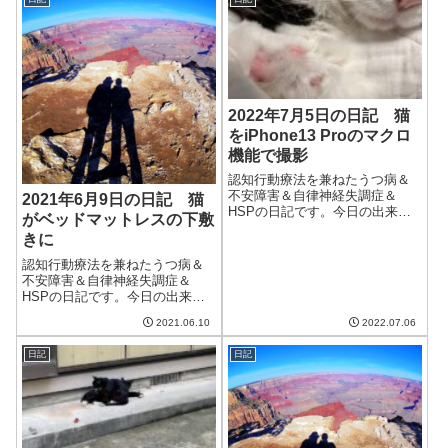
途中で暑くなって汗をかいてお
やかな一日だった。いつもこれ
き、布団をはねのけたら朝方に
くらいの寒さだと楽なのだけ
寒くなって起き...
ど。雪マークだっ...
2022年7月5日の日記 猫
をiPhone13 Proのマクロ
機能で撮影
認知行動療法を兼ねたうつ病＆
不安障害＆自律神経失調症＆
2021年6月9日の日記 猫
HSPの日記です。今日の出来事
がベッドマットレスの下敷
今日は雨が降ったりやんだりの
きに
一日。予報よりは降らなかった
ものの、庭に水をまかなくてい
認知行動療法を兼ねたうつ病＆
いくらいは降った。台風の影響
不安障害＆自律神経失調症＆
は予報上だいぶ少なくなって来
HSPの日記です。今日の出来事
てよかった。我が...
今日は朝からいい天気。湿度も
2021.06.10
2022.07.06
低く、気温は高くても過ごしや
すい日だった。庭のユリが最盛
日記
日記
期を迎えて非常に美しい。た
だ、風で倒れかけたものについ
ている花は、触れる...