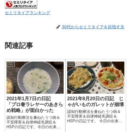
セミリタイアランキング
30代からセミリタイアを目指す夫
関連記事
日記
日記
2021年1月7日の日記
2021年8月20日の日記 じ
「プロ奢ラレヤーのあきら
ゃがいものガレットが崩壊
め戦略」が面白かった
認知行動療法を兼ねたうつ病＆
不安障害＆自律神経失調症＆
認知行動療法を兼ねたうつ病＆
HSPの日記です。 今日の出来事
不安障害＆自律神経失調症＆
今日は朝から曇り。雨雲が通り
HSPの日記です。今日の出来事
過ぎることもあり、あまりいい
今日は昨日とはうって変わって