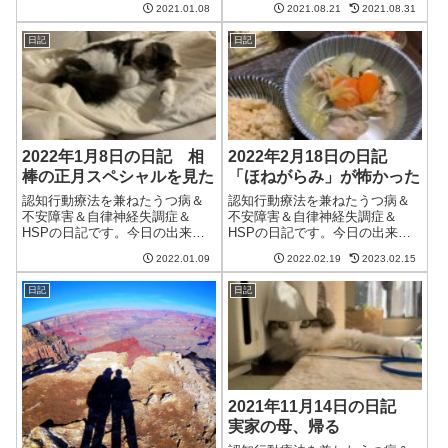
天気ではなかった。その分気温
2021.01.08
2021.08.21
2021.08.31
朝からいい天気。午後からは一
がそれほど上がらなかったのは
時的に風が強くなったが、おか
良かったけど。この先もしばら
日記
日記
げで洗濯物がよく乾いた。明日
くは雨や雲が続...
からは寒波が来るらしい。気を
つけねば。ついに...
2022年1月8日の日記 相
2022年2月18日の日記
棒の正月スペシャルを見た
「ほねがらみ」が怖かった
認知行動療法を兼ねたうつ病＆
認知行動療法を兼ねたうつ病＆
不安障害＆自律神経失調症＆
不安障害＆自律神経失調症＆
HSPの日記です。今日の出来事
HSPの日記です。今日の出来事
今日はまあまあ良い天気。日差
今日は朝から良い天気。気温は
2022.01.09
2022.02.19
2023.02.15
しが暖かく、過ごしやすい一日
低いけど日差しが暖かかった。
だった。洗濯物も外に干せて満
まあ、ずっと家のなかにいるか
日記
日記
足。明日も暖かいらしい。今日
らどちらにしろ暖かいのだけ
は妻が出勤ということでいつも
ど。午前中はブログの更新とク
と同じくらいの時...
ラウドワークス。ク...
2021年11月14日の日記
実家の母、帰る