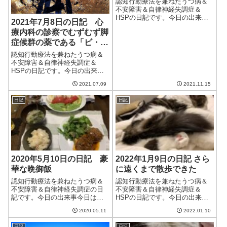
認知行動療法を兼ねたうつ病＆
不安障害＆自律神経失調症＆
HSPの日記です。今日の出来事
2021年7月8日の日記 心
今日も朝から良い天気。寒気が
療内科の診察でむずむず脚
流れ込んだという話だが、日差
症候群の薬である「ビ・シ
しが暖かく、気温も上がった。
暖かいうちに妻が退院できると
フロール」が処方された
認知行動療法を兼ねたうつ病＆
良いのだけど。妻は、明日の検
不安障害＆自律神経失調症＆
査結果次第では明...
HSPの日記です。今日の出来事
今日も朝から天気が悪い。妻が
2021.07.09
2021.11.15
家にいる日なので、久しぶりに
散歩できるかと思ったけど一日
日記
日記
中雨だった。しばらく外に出て
ないし、太陽の光を浴びていな
い気がする。天気...
2020年5月10日の日記 豪
2022年1月9日の日記 さら
華な晩御飯
に遠くまで散歩できた
認知行動療法を兼ねたうつ病＆
認知行動療法を兼ねたうつ病＆
不安障害＆自律神経失調症の日
不安障害＆自律神経失調症＆
記です。今日の出来事今日は日
HSPの日記です。今日の出来事
曜日だったので朝は少し寝坊し8
今日は暖かくて良い天気。久し
2020.05.11
2022.01.10
時起き。ここのところ、寝ると
ぶりに気温が13度まで上がり、
きはちょうどいい気温なのが、
日差しがあって風もなく、おだ
日記
日記