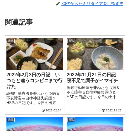
30代からセミリタイアを目指す夫
関連記事
日記
日記
2022年2月3日の日記 い
2022年11月21日の日記
つもと違うコンビニまで行
寝不足で調子がイマイチ
けた
認知行動療法を兼ねたうつ病＆
不安障害＆自律神経失調症＆
認知行動療法を兼ねたうつ病＆
HSPの日記です。今日の出来事
不安障害＆自律神経失調症＆
今日はイマイチの天気。朝はま
HSPの日記です。今日の出来事
だ雨が残り、午後もなかなか晴
今日も一日良い天気。風が弱
れにならなかった。やはり日が
2022.02.04
2022.11.22
く、日差しが暖かい一日だっ
ささないと空気が冷たい。もう
た。散歩にもちょうど良かった
すぐ12月だし、そろそろ冬支度
日記
日記
かな。ただ、来週の木曜は雪予
をしないとだめ...
報らしい。ちょうどその日が診
察の日で、しかも障害...