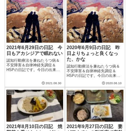
2021年6月29日の日記 今
2020年6月9日の日記 昨
日もアカシジアで眠れない
日よりちょっと良くなっ
た、かな
認知行動療法を兼ねたうつ病＆
不安障害＆自律神経失調症＆
認知行動療法を兼ねたうつ病＆
HSPの日記です。今日の出来事
不安障害＆自律神経失調症＆
今日は午前中は雨。本降りだっ
HSPの日記です。今日の出来事
たのだが、午後になるとやんで
昨日はベルソムラを飲んで寝た
少し空も明るくなった。しかし
2021.06.30
2020.06.10
おかげか、飲まなかったときよ
ながら、夜になると土砂降りの
りも寝れた気がする。おかげで
雨に。不安定な天気が続いてい
日記
日記
日中も昨日より調子が良かっ
てなんとも嫌な感...
た。やはり睡眠が取れないと調
子が悪くなる。午前...
2021年8月10日の日記 焼
2021年9月27日の日記 妻