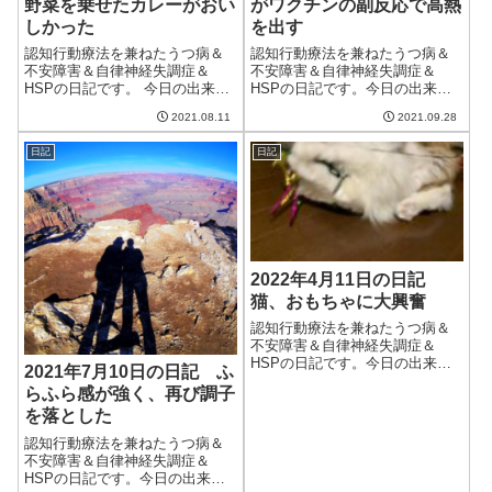
野菜を乗せたカレーがおい
がワクチンの副反応で高熱
しかった
を出す
認知行動療法を兼ねたうつ病＆
認知行動療法を兼ねたうつ病＆
不安障害＆自律神経失調症＆
不安障害＆自律神経失調症＆
HSPの日記です。 今日の出来事
HSPの日記です。今日の出来事
今日は朝から快晴。気温が39度
今日は一日中曇り空。過ごしや
2021.08.11
2021.09.28
まで上がるという予報だった
すい気候ではあるけど、いまい
が、結局36度までしか上がらな
ちすっきりしない。台風は金曜
日記
日記
かったらしい。それでも十分暑
くらいに来るらしい。今回こそ
いのだけど。今年は去年に比べ
本格的な台風だろうか。昨日2回
ると35度を...
目の新型コロナ...
2022年4月11日の日記
猫、おもちゃに大興奮
認知行動療法を兼ねたうつ病＆
不安障害＆自律神経失調症＆
HSPの日記です。今日の出来事
2021年7月10日の日記 ふ
今日も晴れて暖かい一日。とに
らふら感が強く、再び調子
かく日差しが暑いのが冬と全然
を落とした
違う。部屋のエアコンもつけな
くて問題なく、光熱費が削減で
認知行動療法を兼ねたうつ病＆
きそう。午前中は仕事。出来高
不安障害＆自律神経失調症＆
案件をこなし、ス...
HSPの日記です。今日の出来事