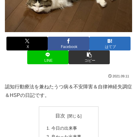
X
Facebook
はてブ
LINE
コピー
2021.09.11
認知行動療法を兼ねたうつ病＆不安障害＆自律神経失調症
＆HSPの日記です。
目次
今日の出来事
良かった出来事