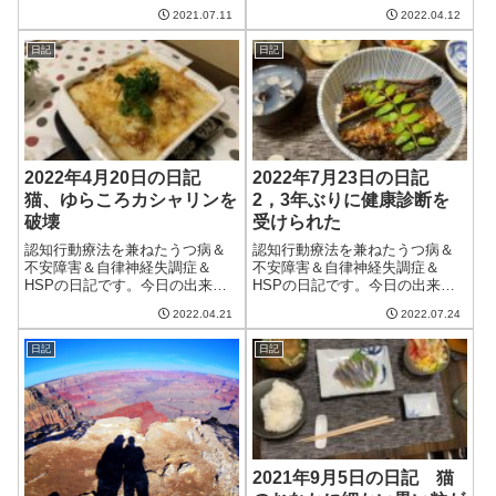
今日は久しぶりに青空が見える
2021.07.11
2022.04.12
天気だった。気温もぐんぐん上
がり、32，3度に。さすがに暑い
日記
日記
ということで今日もエアコンで
除湿を行う。湿度が下がるだけ
でだいぶ違う...
2022年4月20日の日記
2022年7月23日の日記
猫、ゆらころカシャリンを
2，3年ぶりに健康診断を
破壊
受けられた
認知行動療法を兼ねたうつ病＆
認知行動療法を兼ねたうつ病＆
不安障害＆自律神経失調症＆
不安障害＆自律神経失調症＆
HSPの日記です。今日の出来事
HSPの日記です。今日の出来事
今日もいまいちの天気。寒くは
今日は一日いい天気。暑かった
2022.04.21
2022.07.24
ないけどすっきりしない。土曜
けど、耐えられないくらいでは
日は28度になるとかいっている
なかったかな。これくらいで夏
日記
日記
けど大丈夫だろうか。午前中は
を終えてくれるといいのだけ
仕事。出来高案件をこなし、ス
ど。今日は2，3年ぶりに健康診
ポット案件をこ...
断を受けに行った...
2021年9月5日の日記 猫