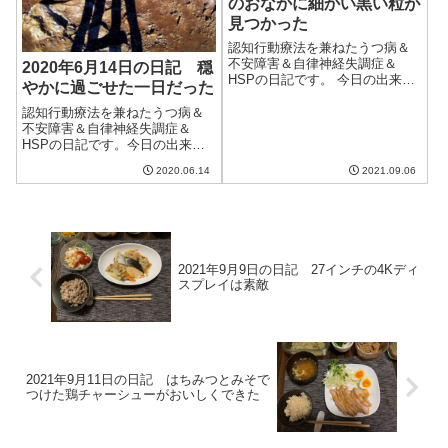
のおなかに細かい黒い粒が
見つかった
認知行動療法を兼ねたうつ病＆
不安障害＆自律神経失調症＆
2020年6月14日の日記 穏
HSPの日記です。 今日の出来事
やかに過ごせた一日だった
今日は午前中から曇っていたも
のの、久しぶりに夕方に青空を
認知行動療法を兼ねたうつ病＆
見ることができた。気温はそれ
不安障害＆自律神経失調症＆
ほど高くなく、秋のような気
HSPの日記です。今日の出来事
分。まだしばらく涼しい気温が
今日は朝から雨。気密性の高い
2020.06.14
2021.09.06
続くみたいだけど...
マンションだけあって家の中は
気温が高く蒸し暑い。まだ6月初
めなのにダメージが大きい。一
日雨なので散歩にも行けずに引
きこもっていた...
2021年9月9日の日記 27インチの4Kディ
スプレイは素敵
2021年9月11日の日記 はちみつとみそで
つけた鶏チャーシューがおいしくできた