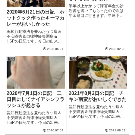
半年以上かかって障害年金の診
断書を書いてもらったので次は
2020年6月21日の日記 ホ
年金窓口に行きます。早速予約
ットクック作ったキーマカ
をしたのですが1ヶ月後らし
レーがおいしかった
い。。。予約が混み合っている
らしい診断書発行の経緯はこち
認知行動療法を兼ねたうつ病＆
らです：早速予約をしようと調
不安障害＆自律神経失調症＆
べたところ、年金窓口の予約は
HSPの日記です。今日の出来事
こちらのページにあ...
今日はそれほど暑くもなくいい
2020.06.21
2020.02.20
日だった。梅雨入り宣言してか
らそれほど雨が続くこともない
日記
日記
が、今年は空梅雨なのだろう
か。昨日あたりから猫が食欲が
なく調子が悪そう。...
2020年7月1日の日記 二
2021年8月2日の日記 チ
日目にしてナイアシンフラ
キン南蛮がおいしくできた
ッシュが起きる
認知行動療法を兼ねたうつ病＆
不安障害＆自律神経失調症＆
認知行動療法を兼ねたうつ病＆
HSPの日記です。今日の出来事
不安障害＆自律神経失調症＆
今日は朝からいい天気だった
HSPの日記です。今日の出来事
が、夕方には不安定な天気に。
今日はまた梅雨らしく雨が降っ
雨がざっと降ってきた。雨が降
2020.07.02
2021.08.03
て蒸し暑い梅雨らしい天気。明