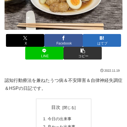
X
Facebook
はてブ
LINE
コピー
2022.11.19
認知行動療法を兼ねたうつ病＆不安障害＆自律神経失調症
＆HSPの日記です。
目次
今日の出来事
良かった出来事