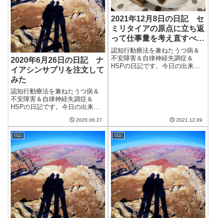
2021年12月8日の日記 セ
ミリタイアの原点に立ち返
って仕事量を考え直すべき
か
認知行動療法を兼ねたうつ病＆
不安障害＆自律神経失調症＆
2020年6月26日の日記 ナ
HSPの日記です。今日の出来事
イアシンサプリを注文して
今日は一日中雨。特に午前中は
みた
本降りの雨で、気温が上がら
ず、肌寒い一日だった。ただ、
認知行動療法を兼ねたうつ病＆
久しぶりに湿度が低くなく、加
不安障害＆自律神経失調症＆
湿器が必要ない日でもあった。
HSPの日記です。今日の出来事
たまには雨が降らな...
ものすごく暑いわけではないが
2020.06.27
2021.12.09
むしむししている。自律神経の
調子がいまいちのようで、立ち
日記
日記
眩みなどしてしまう。調子が下
降気味で嫌になる。昨日の日記
で書いた、断薬系...