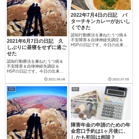
2022年7月4日の日記 バ
ターチキンカレーがおいし
くできた
認知行動療法を兼ねたうつ病＆
不安障害＆自律神経失調症＆
2021年6月7日の日記 久
HSPの日記です。今日の出来事
しぶりに昼寝をせずに過ご
今日は雨が降ったりやんだりの
せた
一日。気温はそれほど上がら
ず、恐ろしい暑さは去った。た
認知行動療法を兼ねたうつ病＆
だ、水曜日にかけて台風が来る
不安障害＆自律神経失調症＆
らしい。熱帯低気圧になるみた
HSPの日記です。今日の出来事
いなのでたいしたこ...
今日は朝から曇り空。夕方には
2021.06.08
2022.07.05
晴れてきたものの、いまいちな
天気だった。湿度も高くなり、
日記
病気
半そでのTシャツでも過ごせる季
節に。明日は30度を超えてくる
みたいだし、...
障害年金の申請のための年
金窓口予約は1ヶ月後に、
しかも初回は相談？