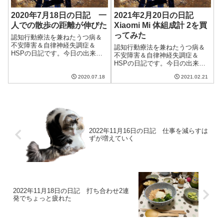
2020年7月18日の日記 一
2021年2月20日の日記
人での散歩の距離が伸びた
Xiaomi Mi 体組成計 2を買
ってみた
認知行動療法を兼ねたうつ病＆
不安障害＆自律神経失調症＆
認知行動療法を兼ねたうつ病＆
HSPの日記です。今日の出来事
不安障害＆自律神経失調症＆
今日は雨こそ大したことないも
HSPの日記です。今日の出来事
のの気温が上がらず肌寒い一
今日はまるで春のような陽気。
日。本当に7月後半か?と思うよ
2020.07.18
2021.02.21
朝は結構気温が低かったのだけ
うな気温。野菜の価格が高騰し
ど、午後になってどんどん気温
そうで憂鬱。午前中はブログの
が上がっていき、2つ中旬とは思
更新とクラウドワ...
えないような日だった。その分
花粉が多く飛ん...
2022年11月16日の日記 仕事を減らすは
ずが増えていく
2022年11月18日の日記 打ち合わせ2連
発でちょっと疲れた