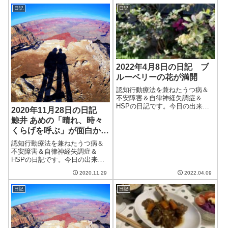
った後はもわっとした蒸し暑い
日は晴れらしいがその先も雨。
感じに。気温が高いのもつらい
日記
日記
早く梅雨明けしてほしい。今日
けど、湿度が高いの...
から7月。1年の半分が終わっ
た。今年の前半は...
2022年4月8日の日記 ブ
ルーベリーの花が満開
認知行動療法を兼ねたうつ病＆
不安障害＆自律神経失調症＆
HSPの日記です。今日の出来事
2020年11月28日の日記
今日は晴れて良い天気。気温も
鯨井 あめの「晴れ、時々
上がり、洗濯物がよく乾いた。
くらげを呼ぶ」が面白かっ
ただ、途中でエアコンを切った
らまだ部屋は寒く、結局午後か
た
認知行動療法を兼ねたうつ病＆
ら付けることに。部屋の中まで
不安障害＆自律神経失調症＆
暖かくなるのはま...
HSPの日記です。今日の出来事
今日は朝から快晴。日差しは暖
2020.11.29
2022.04.09
かいのだけど、気温は低く、北
風が冷たい。変に暖かい季節は
日記
日記
終わったようだ。できれば日差
しが暖かいのだけは残してほし
いなぁ。午前中は...