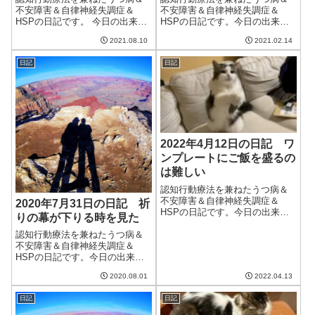
不安障害＆自律神経失調症＆
不安障害＆自律神経失調症＆
HSPの日記です。 今日の出来事
HSPの日記です。今日の出来事
今日は台風の影響で風の強い
今日は暖かくて春のような陽
2021.08.10
2021.02.14
日。庭のユッカの鉢が倒れて、
気。17度くらいまで気温が上が
花壇の花がつぶされてしまっ
ったらしい。明日も同じような
日記
日記
た。せっかくカンナの花が咲い
天気らしいのでうれしい。庭の
たところだったのに。それにし
植物たちが春が来たと勘違いし
てもこのカンナ、毎...
ないかが心配だけ...
2022年4月12日の日記 ワ
ンプレートにご飯を盛るの
は難しい
認知行動療法を兼ねたうつ病＆
不安障害＆自律神経失調症＆
2020年7月31日の日記 祈
HSPの日記です。今日の出来事
りの幕が下りる時を見た
今日も晴れて良い天気。だんだ
んと家のなかが温められてき
認知行動療法を兼ねたうつ病＆
て、家のなかでフリースを着な
不安障害＆自律神経失調症＆
くても良くなってきた。湿度も
HSPの日記です。今日の出来事7
上がってきて60％を超えること
月も今日で最後。そして同時に
2020.08.01
2022.04.13
も。逆に蒸し暑い...
梅雨も最後らしい。本当に雨が
多くてじめじめした一か月だっ
日記
日記
た。8月はいい天気の日が増える
みたいなので体調にもいい影響