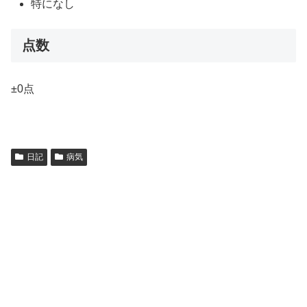
特になし
点数
±0点
日記
病気