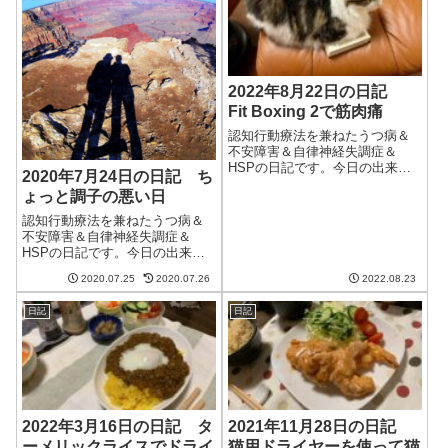
があると良い...
2022年8月22日の日記
Fit Boxing 2で筋肉痛
認知行動療法を兼ねたうつ病＆
不安障害＆自律神経失調症＆
HSPの日記です。今日の出来事
2020年7月24日の日記 ち
今日は晴れたり曇ったりの一
ょっと調子の悪い日
日。やはり真夏の暑さは過ぎ、
夜に散歩したときも割と涼やか
認知行動療法を兼ねたうつ病＆
に歩けた。9月になったらもっと
不安障害＆自律神経失調症＆
涼しくなるかな。午前中は仕
HSPの日記です。今日の出来事
事。出来高案件をこ...
今日は朝から雨が降ったりやん
2020.07.25
2020.07.26
2022.08.23
だりの天気。毎日こんなことを
書いている気もするが湿気も高
日記
日記
く蒸し暑い。午前中は妻と一緒
に散歩に出る。調子が悪く、途
中で不安と緊張が...
2022年3月16日の日記 タ
2021年11月28日の日記
ーメリックライスでドライ
猫用ドライヤーを使って猫