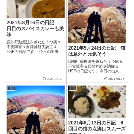
2021年8月16日の日記 二
日目のスパイスカレーも美
味
認知行動療法を兼ねたうつ病＆
不安障害＆自律神経失調症＆
2021年5月24日の日記 猫
HSPの日記です。 今日の出来事
は意外と元気そう
今日も朝から雨。気温は相変わ
らず20度くらいまでしか上がら
認知行動療法を兼ねたうつ病＆
ず、涼しい。外は涼しいのだ
不安障害＆自律神経失調症＆
が、気密性が高くコンクリート
HSPの日記です。今日の出来事
が熱を吸っている室内はそれな
今日も昨日に引き続き朝から晴
2021.08.17
2021.05.25
りに蒸し暑い。...
れ。久しぶりの晴れ続きで、気
分も少しいい気がする。明日か
日記
日記
らも晴天が続き、木曜日は雨ら
しい。梅雨はどこにいったのだ
ろう。腎臓系の数...
2021年8月13日の日記 6
回目の猫の点滴はスムーズ