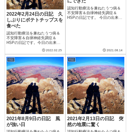
にできた
認知行動療法を兼ねたうつ病＆
不安障害＆自律神経失調症＆
2022年2月24日の日記 久
HSPの日記です。 今日の出来事
しぶりにポテトチップスを
今日は朝から雨。気温も上がら
食べた
ず、最低気温は20℃くらい、最
高気温も24℃くらいだったらし
認知行動療法を兼ねたうつ病＆
い。8月とは思えない気候で、変
不安障害＆自律神経失調症＆
な感じ。部屋のなかは暑さが残
HSPの日記です。今日の出来事
っており...
今日は天気は良かったけど風が
2022.02.25
2021.08.14
冷たかった。明日からは本格的
に春に向かうらしい。今年は暖
日記
日記
冬とかいわれていたけど、結果
的には寒かった気がする。光熱
費が高いのはその...
2021年8月9日の日記 風
2021年2月13日の日記 突
が強い日
然の地震に驚く
認知行動療法を兼ねたうつ病＆
認知行動療法を兼ねたうつ病＆