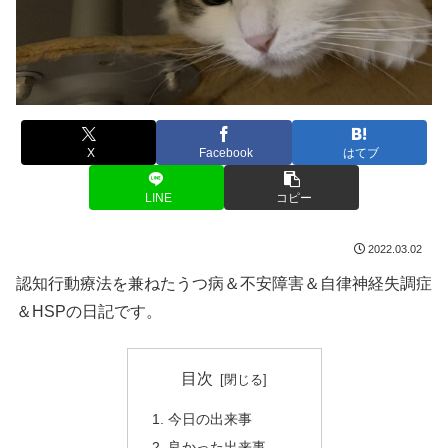
X
Facebook
はてブ
LINE
コピー
2022.03.02
認知行動療法を兼ねたうつ病＆不安障害＆自律神経失調症
＆HSPの日記です。
目次
今日の出来事
良かった出来事