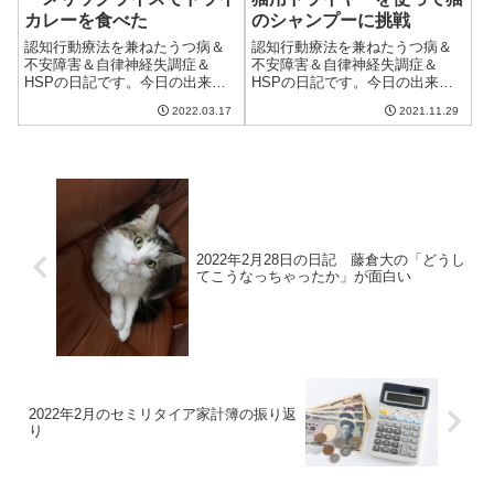
カレーを食べた
のシャンプーに挑戦
認知行動療法を兼ねたうつ病＆
認知行動療法を兼ねたうつ病＆
不安障害＆自律神経失調症＆
不安障害＆自律神経失調症＆
HSPの日記です。今日の出来事
HSPの日記です。今日の出来事
今日は晴れて暖かかった。洗濯
今日も良い天気。ただ、日に日
2022.03.17
2021.11.29
物は乾いたし、エアコンも朝だ
に空気が冷たくなっているのを
けで良く、まさに春。ただ、猫
感じ、寝るときに毛布を着るよ
は寒かったのかオットマンにか
うになった。気がつけば来週は
ぶせた布団のなかに入ってい
もう12月。今年も終わりか。昨
た。もう少しかな。...
日の下痢は治ま...
2022年2月28日の日記 藤倉大の「どうし
てこうなっちゃったか」が面白い
2022年2月のセミリタイア家計簿の振り返
り