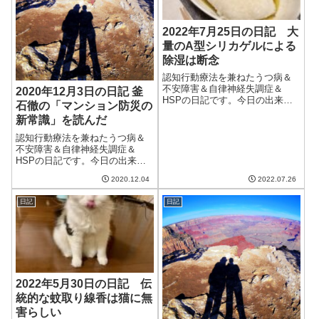
2022年7月25日の日記 大
量のA型シリカゲルによる
除湿は断念
認知行動療法を兼ねたうつ病＆
不安障害＆自律神経失調症＆
2020年12月3日の日記 釜
HSPの日記です。今日の出来事
石徹の「マンション防災の
今日も暑い一日。日差しが強
新常識」を読んだ
く、庭に水を2回まかなくてはな
らなかった。明日は台風になり
認知行動療法を兼ねたうつ病＆
きらない熱帯低気圧が来るらし
不安障害＆自律神経失調症＆
い。猫の調子が悪くならないと
HSPの日記です。今日の出来事
いいけど。ちょっ...
今日は朝から晩まで曇り。前日
2020.12.04
2022.07.26
の予報だと晴れて暖かいといっ
ていたのに。気象予報士も年に
日記
日記
何度かの大外れだったと謝って
いた。おかげで、寒いうえに洗
濯物も乾かず。湿...
2022年5月30日の日記 伝
統的な蚊取り線香は猫に無
害らしい