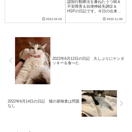
認知行動療法を兼ねたうつ病＆
ぁ。午前中は仕事。出来高案件
不安障害＆自律神経失調症＆
をこなした後、4...
HSPの日記です。今日の出来事
今日は晴れるといってたのに、
2022.04.03
2020.11.08
いまいちすっきり晴れず、むし
ろ曇りの天気。寒くはないのだ
が気分は滅入る。近所のハナミ
ズキなどがかなり紅葉していて
美しい。秋本番と...
2022年6月12日の日記 久しぶりにケンタ
ッキーを食べた
2022年6月14日の日記 猫の尿検査は問題
なし