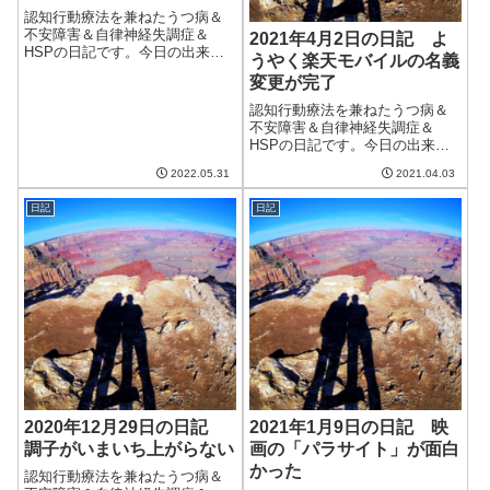
認知行動療法を兼ねたうつ病＆
不安障害＆自律神経失調症＆
2021年4月2日の日記 よ
HSPの日記です。今日の出来事
うやく楽天モバイルの名義
今日は晴れていい天気。昨日ほ
変更が完了
ど暑くはなく、夜には天気が下
り坂だった。そのせいか調子が
認知行動療法を兼ねたうつ病＆
悪い。特に午後からは胸のあた
不安障害＆自律神経失調症＆
りが気持ち悪い感じで、ふらふ
HSPの日記です。今日の出来事
らが強かった。低...
今日は朝から曇りの一日。さす
2022.05.31
2021.04.03
がに寒いということはないが、
いまいち気分が上がらない気が
日記
日記
する。日曜と月曜はまた雨らし
い。週末のたびに雨が降ってい
る気がするなぁ。...
2020年12月29日の日記
2021年1月9日の日記 映
調子がいまいち上がらない
画の「パラサイト」が面白
かった
認知行動療法を兼ねたうつ病＆