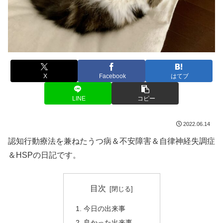
X
Facebook
はてブ
LINE
コピー
2022.06.14
認知行動療法を兼ねたうつ病＆不安障害＆自律神経失調症
＆HSPの日記です。
目次
今日の出来事
良かった出来事