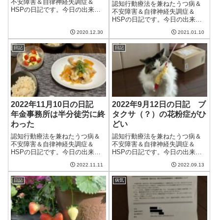
不安障害＆自律神経失調症＆
認知行動療法を兼ねたうつ病＆
HSPの日記です。今日の出来事
不安障害＆自律神経失調症＆
今日は晴れてはいたものの、い
HSPの日記です。今日の出来事
まいちすっきりしない天気。洗
今日も気温は低かったものの、
濯物も完全には乾かず。そし
2020.12.30
2021.01.10
天気はよく、家の中にいる分に
て、明日は雨が降るらしい。久
は過ごしやすい日だった。ここ
しぶりの雨ではあるけど、調子
日記
日記
のところ寒い日が続いているの
を崩さないといいな...
で、風邪をひかないように気を
つけねば。午前中...
2022年11月10日の日記
2022年9月12日の日記 ブ
年金事務所は半分徒労に終
タクサ（？）の花粉症がひ
わった
どい
認知行動療法を兼ねたうつ病＆
認知行動療法を兼ねたうつ病＆
不安障害＆自律神経失調症＆
不安障害＆自律神経失調症＆
HSPの日記です。今日の出来事
HSPの日記です。今日の出来事
今日も晴れて良い天気。ただ、
今日は夏っぽく蒸し暑い天気。
2022.11.11
2022.09.13
一日中天気がいいという予報の
ただ、最高気温は控えめなのが
割に午後からは曇っていた。し
救いかな。週間予報を見る限り
日記
病気
ばらくは暖かい日が続くようで
ではこのまま涼しくなっていき
安心。設立した法人の厚生年金
そうだけど、果たして。やたら
や健康保険申請の...
と鼻水とくしゃみ...