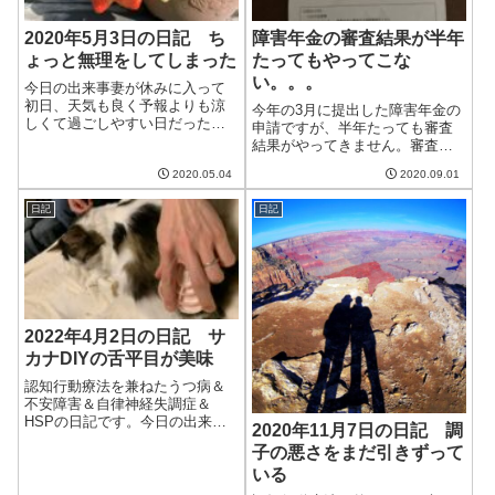
2020年5月3日の日記 ち
障害年金の審査結果が半年
ょっと無理をしてしまった
たってもやってこな
い。。。
今日の出来事妻が休みに入って
初日、天気も良く予報よりも涼
今年の3月に提出した障害年金の
しくて過ごしやすい日だった。
申請ですが、半年たっても審査
朝は8時まで寝坊する。といって
結果がやってきません。審査状
も、8時までずっと起きているわ
況を問い合わせたところ、まだ
けではなく、5時ごろからはうつ
2020.05.04
2020.09.01
まだかかりそうな雰囲気。いつ
らうつらといった感じ。年を取
になったらやってくるのでしょ
ったということなのだろう。と
日記
日記
うか。。。2020年の3月に申し込
はいえ、以...
んだ障害年金そもそも障害年金
を申し込...
2022年4月2日の日記 サ
カナDIYの舌平目が美味
認知行動療法を兼ねたうつ病＆
不安障害＆自律神経失調症＆
HSPの日記です。今日の出来事
2020年11月7日の日記 調
今日はまあまあの天気。昨日雨
子の悪さをまだ引きずって
が降ったにもかかわらずまだ桜
いる
が持ちこたえている。明日は今
年最後の花見ができると良いな