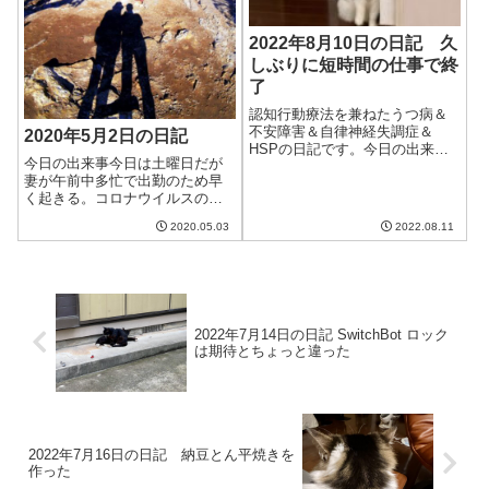
2022年8月10日の日記 久
しぶりに短時間の仕事で終
了
認知行動療法を兼ねたうつ病＆
不安障害＆自律神経失調症＆
2020年5月2日の日記
HSPの日記です。今日の出来事
今日の出来事今日は土曜日だが
今日も一日暑い。湿度も比較的
妻が午前中多忙で出勤のため早
高く、いつもはそれほど湿度が
く起きる。コロナウイルスのせ
上がらない猫の部屋も70％近く
いで逆に忙しくなっている職場
になっていた。土曜日には台風
2020.05.03
2022.08.11
なので少し心配。午前中は4月の
が来るとか来ないとかいってい
家計簿をつけた。なぜかやたら
るけど、それで...
と出費が少ない。たまたままと
め買いの谷間に入ったのと、猫
が健康になった...
2022年7月14日の日記 SwitchBot ロック
は期待とちょっと違った
2022年7月16日の日記 納豆とん平焼きを
作った