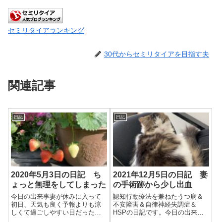
セミリタイアランキング
30代からセミリタイアを目指す夫
関連記事
日記
日記
2020年5月3日の日記 ち
2021年12月5日の日記 妻
ょっと無理をしてしまった
の手術跡から少し出血
今日の出来事妻が休みに入って
認知行動療法を兼ねたうつ病＆
初日、天気も良く予報よりも涼
不安障害＆自律神経失調症＆
しくて過ごしやすい日だった。
HSPの日記です。今日の出来事
朝は8時まで寝坊する。といって
今日は朝から良い天気だったけ