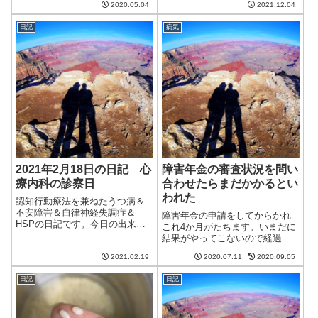
2020.05.04
2021.12.04
も、8時までずっと起きているわ
ど寒め。まあ、12月だから仕方
けではなく、5時ごろからはうつ
ないといえば仕方ない。家の中
日記
病気
らうつらといった感じ。年を取
で着る毛布とルームブーツで完
ったということなのだろう。と
全防備していれば問題ないか
はいえ、以...
な。午前中はブロ...
2021年2月18日の日記 心
障害年金の審査状況を問い
療内科の診察日
合わせたらまだかかるとい
われた
認知行動療法を兼ねたうつ病＆
不安障害＆自律神経失調症＆
障害年金の申請をしてからかれ
HSPの日記です。今日の出来事
これ4か月がたちます。いまだに
今日は晴れていい天気だが気温
結果がやってこないので経過を
が上がらない一日。ただ、日差
問い合わせてみました。残念な
しは暖かく、それほど寒さは感
2021.02.19
2020.07.11
2020.09.05
がらまだ審査には時間がかかる
じなかった。明日からは気温が
とのこと。いつになるのやら。
上がって暖かくなるらしい。猫
日記
日記
これまでの経過はこちら:審査状
は昨日よりもさら...
況の問い合わせ専用番号が用意
されている実...