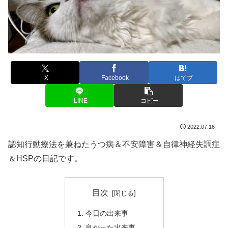
X
Facebook
はてブ
LINE
コピー
2022.07.16
認知行動療法を兼ねたうつ病＆不安障害＆自律神経失調症
＆HSPの日記です。
目次
今日の出来事
良かった出来事