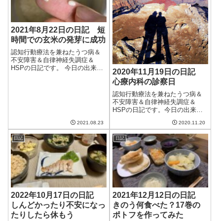
2021年8月22日の日記 短
時間での玄米の発芽に成功
認知行動療法を兼ねたうつ病＆
不安障害＆自律神経失調症＆
HSPの日記です。 今日の出来事
2020年11月19日の日記
今日は比較的天気の良かった
心療内科の診察日
日。予報では雨が降るというこ
とだったのだけど、全く降るこ
認知行動療法を兼ねたうつ病＆
となく、むしろ晴れていた。相
不安障害＆自律神経失調症＆
変わらず当てにならない天気予
HSPの日記です。今日の出来事
報だ。しっかりと...
最近の暖かさが度を越してきて
2021.08.23
2020.11.20
いて、気持ち悪いくらい暖か
い。もう11月も末だというのに
日記
日記
こんなに暖かくていいのだろう
か。一方で、長期予報を見ると
12月に入るくら...
2022年10月17日の日記
2021年12月12日の日記
しんどかったり不安になっ
きのう何食べた？17巻の
たりしたら休もう
ポトフを作ってみた