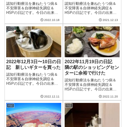
認知行動療法を兼ねたうつ病＆
認知行動療法を兼ねたうつ病＆
不安障害＆自律神経失調症＆
不安障害＆自律神経失調症＆
HSPの日記です。今日の出来事
HSPの日記です。今日の出来事
今日も雨で蒸し暑い一日。季節
今日は天気予報よりは良かった
2022.10.18
2021.12.13
の変わり目の雨雲がちょうど居
けど、雲も多い天気。気温は高
座っているらしい。明日からは
いので過ごしやすかった。火曜
日記
日記
秋の空気に入れ替わるとか。よ
日には相変わらず雪マークがあ
うやく秋晴れがみられそうで楽
る。風邪を引かないようにせね
しみ。歯茎の調子...
ば。午前中はブロ...
2022年12月3日〜10日の日
2022年11月19日の日記
記 新しいギターを買った
隣の駅のショッピングセン
ターに余裕で行けた
認知行動療法を兼ねたうつ病＆
不安障害＆自律神経失調症＆
認知行動療法を兼ねたうつ病＆
HSPの日記です。今日の出来事
不安障害＆自律神経失調症＆
これまでずっと毎日分日記を書
HSPの日記です。今日の出来事
いてきたが、だいぶ回復してき
今日は秋晴れのいい天気。日差
て日々の違いが少なくなってき
2022.12.11
2022.11.20
しが暖かく、まさに秋という感
たのと、忙しくなってきたので1
じ。明日は雨みたいだし、これ
週間分をまとめて書くことに。
日記
日記
から気温が下がりそうなので、
毎日だと書くこ...
今シーズン一番の良い気候なの
ではないだろうか...