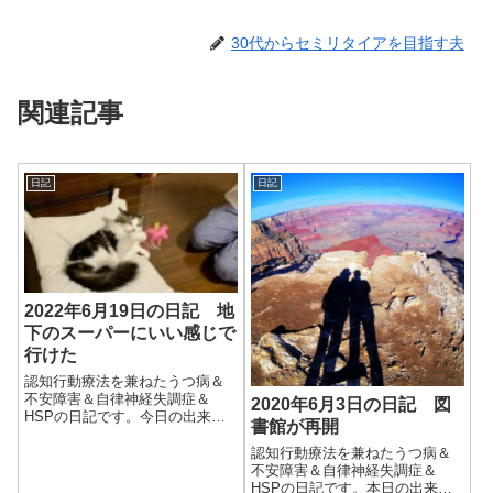
30代からセミリタイアを目指す夫
関連記事
日記
日記
2022年6月19日の日記 地
下のスーパーにいい感じで
行けた
認知行動療法を兼ねたうつ病＆
不安障害＆自律神経失調症＆
2020年6月3日の日記 図
HSPの日記です。今日の出来事
書館が再開
今日は割といい天気。快晴とは
いかないけど晴れ間が出て、暑
認知行動療法を兼ねたうつ病＆
いけどそれなりに風が涼しい日
不安障害＆自律神経失調症＆
だった。ただ家のなかは湿度が
HSPの日記です。本日の出来事