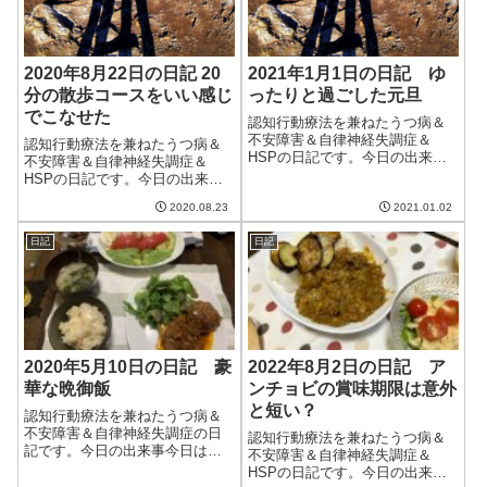
2020年8月22日の日記 20
2021年1月1日の日記 ゆ
分の散歩コースをいい感じ
ったりと過ごした元旦
でこなせた
認知行動療法を兼ねたうつ病＆
不安障害＆自律神経失調症＆
認知行動療法を兼ねたうつ病＆
HSPの日記です。今日の出来事
不安障害＆自律神経失調症＆
今日は2021年の初日。寒いとい
HSPの日記です。今日の出来事
っていたが、意外と日差しがあ
今日も朝から猛暑の一日。本当
って暖かかった。風もなく、穏
2020.08.23
2021.01.02
にそろそろ雨が降ってくれても
やかな新年を迎えられたように
いいのだけど。明日からは少し
思う。今年はいい年になるとい
日記
日記
涼しくなるようなのでそれに期
いなぁ。午前...
待したい。朝から妻と散歩をす
る。久しぶりに2...
2020年5月10日の日記 豪
2022年8月2日の日記 ア
華な晩御飯
ンチョビの賞味期限は意外
と短い？
認知行動療法を兼ねたうつ病＆
不安障害＆自律神経失調症の日
認知行動療法を兼ねたうつ病＆
記です。今日の出来事今日は日
不安障害＆自律神経失調症＆
曜日だったので朝は少し寝坊し8
HSPの日記です。今日の出来事
時起き。ここのところ、寝ると