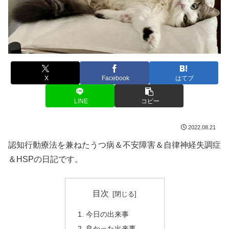
X
Facebook
はてブ
LINE
コピー
2022.08.21
認知行動療法を兼ねたうつ病＆不安障害＆自律神経失調症
＆HSPの日記です。
目次
今日の出来事
良かった出来事