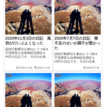
2020年11月3日の日記 風
2020年7月7日の日記 寝
邪がだいぶよくなった
不足のせいか調子が悪かっ
た
認知行動療法を兼ねたうつ病＆
不安障害＆自律神経失調症＆
認知行動療法を兼ねたうつ病＆
HSPの日記です。今日の出来事
不安障害＆自律神経失調症＆
今日は朝から曇りがちの天気。
HSPの日記です。今日の出来事
それほど寒くないのはいいのだ
今日も一日蒸し暑い日。九州の
が、すっきりと晴れないのはい
2020.11.04
2020.11.05
2020.07.08
方で猛威を振るっていた雨はも
まいち。ようやくのどの痛みが
うすぐこちらに来るらしい。幸
引いてきた。長いこと痛かった
日記
日記
い、比較的高台にあるので洪水
が、違和感がある...
の被害を受けることはなさそう
だが、気持ち的に...