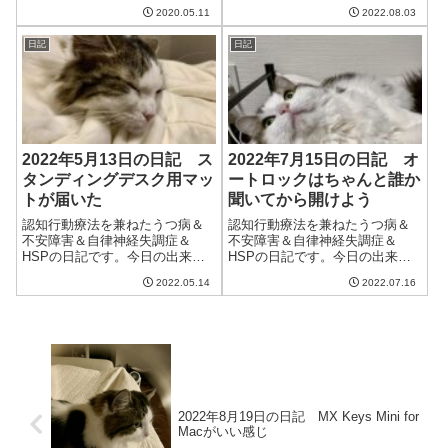
今日も暑い一日。気温が40度近
きはちょうどいい気温なのが、
2020.05.11
2022.08.03
くまで上がり、ちょっと庭に水
途中で暑くなって汗をかいてお
をまきに行っただけでクラクラ
き、布団をはねのけたら朝方に
日記
日記
した。木曜日の雨以降は少し暑
寒くなって起き...
さがましになるらしいけど、ど
うだろう。今日...
2022年5月13日の日記 ス
2022年7月15日の日記 オ
タンディングデスク用マッ
ートロックはちゃんと誰か
トが届いた
聞いてから開けよう
認知行動療法を兼ねたうつ病＆
認知行動療法を兼ねたうつ病＆
不安障害＆自律神経失調症＆
不安障害＆自律神経失調症＆
HSPの日記です。今日の出来事
HSPの日記です。今日の出来事
今日は雨。本降りになり湿度が
今日は大雨の一日。久しぶりに
2022.05.14
2022.07.16
高い。今年は積極的に湿度を下
本格的に降った。九州や東北で
げていくのが目標だから、そろ
はものすごい豪雨らしい。それ
そろエアコンの再熱除湿の出番
ほどでないことを感謝しなくて
かな。快適に過ごして少しでも
は。午前中は猫の点滴。最近、
早く体調を回復さ...
妻が手慣れてきて...
2022年8月19日の日記 MX Keys Mini for
Macがいい感じ