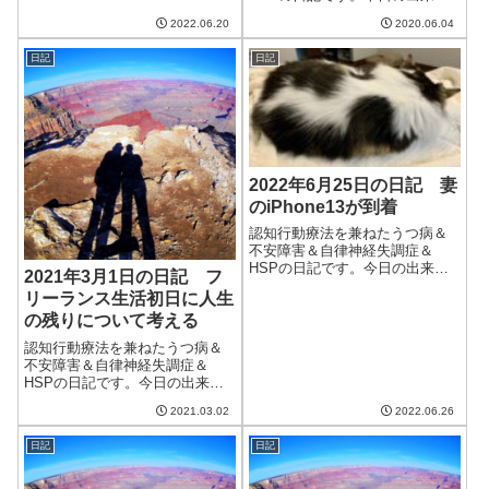
高く、エアコンを除湿でつける
今日は天気がいいが蒸し暑い。
2022.06.20
2020.06.04
ことに。積極的に...
ますます日本の夏らしくなって
きた。天気がいいのでシーツな
日記
日記
どを干したので気持ちがいい。
コロナウイルスの影響で長い間
閉館していた図書...
2022年6月25日の日記 妻
のiPhone13が到着
認知行動療法を兼ねたうつ病＆
不安障害＆自律神経失調症＆
HSPの日記です。今日の出来事
2021年3月1日の日記 フ
今日は割と天気がよく、気温が
リーランス生活初日に人生
ぐんぐん上がった。40度以上に
の残りについて考える
なった地域もあるくらい暑い日
で、外に出るとやばい暑さ。こ
認知行動療法を兼ねたうつ病＆
のため散歩は夜にすることにし
不安障害＆自律神経失調症＆
た。明日からも...
HSPの日記です。今日の出来事
今日は午前中は天気がよかった
2021.03.02
2022.06.26
ものの、徐々に曇りとなった。
予報ほど暖かさは感じず、明日
日記
日記
に向けて天気が下り坂であるこ
とを感じさせる。あまり荒れた
天気にならないと...