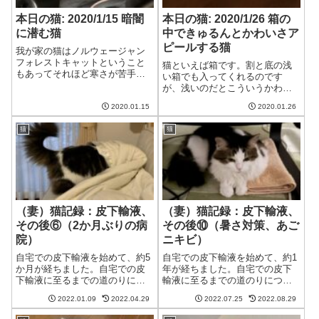
本日の猫: 2020/1/15 暗闇
本日の猫: 2020/1/26 箱の
に潜む猫
中できゅるんとかわいさア
ピールする猫
我が家の猫はノルウェージャン
フォレストキャットということ
猫といえば箱です。割と底の浅
もあってそれほど寒さが苦手で
い箱でも入ってくれるのです
はないのですが、床暖房は割と
が、浅いのだとこういうかわい
好きです。さらにオットマンを
さアピールをしてくれます。明
使って猫用こたつを作ってやる
2020.01.15
2020.01.26
らかに自分がかわいいことをわ
といそいそと潜り込みます。中
かっている猫猫む、なかなかい
をのぞくと光る眼が…!!猫用こた
猫
猫
い箱があるわね。たまには人間
つが暖かくて...
どもにあたいの可愛さを知らし
めてやらねば。猫き...
（妻）猫記録：皮下輸液、
（妻）猫記録：皮下輸液、
その後⑥（2か月ぶりの病
その後⑩（暑さ対策、あご
院）
ニキビ）
自宅での皮下輸液を始めて、約5
自宅での皮下輸液を始めて、約1
か月が経ちました。自宅での皮
年が経ちました。自宅での皮下
下輸液に至るまでの道のりにつ
輸液に至るまでの道のりについ
いては、「自宅での皮下輸液
ては、「自宅での皮下輸液へ」
2022.01.09
2022.04.29
2022.07.25
2022.08.29
へ」①～⑩をご覧ください。自
①～⑩をご覧ください。自宅で
宅での皮下輸液に必要なものや
の皮下輸液に必要なものや費