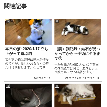
関連記事
猫
猫
本日の猫: 2020/1/17 立ち
（妻）猫記録：結石が見つ
上がって遊ぶ猫
かってから～手術に至るま
で⑦
我が家の猫は普段は基本怠惰な
のですが、新しいおもちゃの時
一か月後のCa値はいかに？前回
だけは興奮します。そして興奮
の尿検査では何と、血尿とシュ
が最高潮に達すると立ちます。
ウ酸カルシウム結晶が消失！そ
猫、大地に立つ猫む、見慣れぬ
の後も食欲に波はありました
やつ猫これは怪しいわね、徹底
2020.01.17
2020.09.06
2021.01.17
が、引き続き療法食を食べても
的に調査せねば夫こいつ、動く
らっていました。その結果・・
ぞ…猫本気を出せばこんなもの
猫
猫
一か月後、なんとCa値も過去最
よ！猫なるほどな...
高値時の14.9mg/dlから12.1mg...