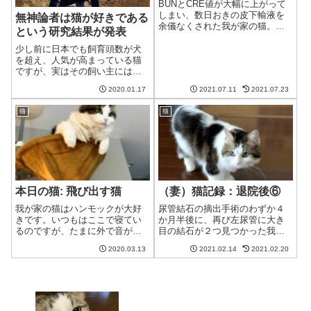
BUNとCRE値が大幅に上がって
しまい、数日おきの皮下輸液を
無神論者は猫が好きである
余儀なくされた我が家の猫。猫
という研究結果が発表
へのストレス、費用面など、
様々な面での影響を鑑みて、自
少し前に日本でも飼育頭数が犬
宅での皮下輸液へ移行すること
を超え、人気が高まっている猫
となりました。自宅での皮下輸
ですが、実はその飼い主には特
液へのスムーズな移行を目指す
徴があるのだそうです。その1つ
2020.01.17
2021.07.11
2021.07.23
べく、修行を始...
が、飼い主は無神論者が多いと
いうものです。いったいなぜな
猫
猫
のでしょうか。オクラホマ大学
の研究結果この研究結果はアメ
リカのオクラホ...
本日の猫: 飛び出す猫
（妻）猫記録：退院後⑥
我が家の猫はハンモックが大好
尿管結石の摘出手術のわずか４
きです。いつもはここで寝てい
か月半後に、再び左尿管に大き
るのですが、たまに外で音がす
目の結石が２つ見つかった我が
ると顔をのぞかせます。その姿
家の猫。幸い、元気や食欲もあ
2020.03.13
2021.02.14
2021.02.20
が飛び出そうとしているようで
り、おしっこの量や回数も通常
少しはらはらします。外に異常
ではありましたが、石を何とか
有!?猫ハンモックはたまらにゃい
膀胱まで流すために、何度か点
わね。寝るわね。猫む！何か外
滴に通うことになりました。点
で変な音が！...
滴１日目：尿管の...