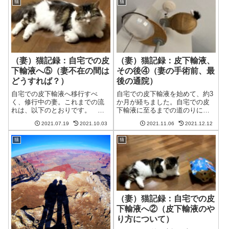
猫
猫
費用、やり方、失敗例などを載
用、やり方、失敗例などを載せ
せています。→自宅での皮下輸
ています。詳しくはこちら。
液へ①へ年末年始...
⇒自宅での皮下輸...
（妻）猫記録：自宅での皮
（妻）猫記録：皮下輸液、
下輸液へ⑤（妻不在の間は
その後④（妻の手術前、最
どうすれば？）
後の通院）
自宅での皮下輸液へ移行すべ
自宅での皮下輸液を始めて、約3
く、修行中の妻。これまでの流
か月が経ちました。自宅での皮
れは、以下のとおりです。 ⇒
下輸液に至るまでの道のりにつ
自宅での皮下輸液へ①（皮下輸
いては、「自宅での皮下輸液
2021.07.19
2021.10.03
2021.11.06
2021.12.12
液に必要なもの）：7/23に価格
へ」①～⑩をご覧ください。自
について追記しました ⇒自宅
宅での皮下輸液に必要なものや
猫
猫
での皮下輸液へ②（皮下輸液の
費用、やり方、失敗例などを載
やり方について） ⇒自宅での
せています。→自宅での皮下輸
皮下輸液へ③（...
液へ①へネコセカ...
（妻）猫記録：自宅での皮
下輸液へ②（皮下輸液のや
り方について）