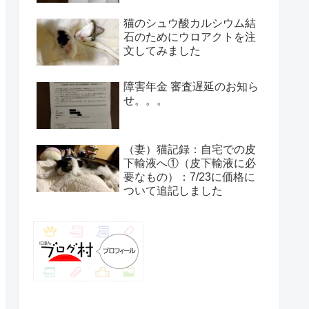
猫のシュウ酸カルシウム結
石のためにウロアクトを注
文してみました
障害年金 審査遅延のお知ら
せ。。。
（妻）猫記録：自宅での皮
下輸液へ①（皮下輸液に必
要なもの）：7/23に価格に
ついて追記しました