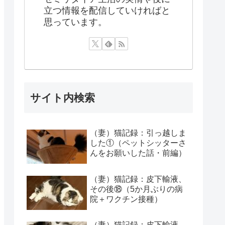
立つ情報を配信していければと
思っています。
サイト内検索
（妻）猫記録：引っ越しま
した①（ペットシッターさ
んをお願いした話・前編）
（妻）猫記録：皮下輸液、
その後⑱（5か月ぶりの病
院＋ワクチン接種）
（妻）猫記録：皮下輸液、