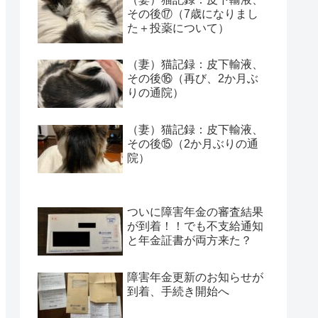
その後⑰（7歳になりまし
た＋投薬について）
（妻）猫記録：皮下輸液、
その後⑯（再び、2か月ぶ
りの通院）
（妻）猫記録：皮下輸液、
その後⑮（2か月ぶりの通
院）
ついに障害年金の審査結果
が到着！！でも不支給通知
と年金証書が両方来た？
障害年金更新のお知らせが
到着、手続き開始へ