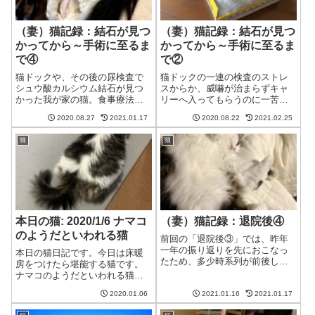
（妻）猫記録：結石が見つ
（妻）猫記録：結石が見つ
かってから～手術に至るま
かってから～手術に至るま
で④
で②
猫ドックや、その後の尿検査で
猫ドックの一連の検査のストレ
シュウ酸カルシウム結石が見つ
スからか、威嚇が治まらずキャ
かった我が家の猫。食事療法な
リーへ入ってもらうのに一苦労
どで溶かすことのできない種類
だった猫。何とか入ってもらっ
2020.08.27
2021.01.17
2020.08.22
2021.02.25
の結石であるため、これ以上石
た後に、先生から検査結果を聞
を大きくさせないためにも、こ
きました。猫ドックの検査結果
猫
猫
れまで食べていたご飯やおやつ
全体的な身体検査は、問題なし
はNGとなり、療法食を始めるこ
血液検査では、アルブミン・コ
とになりました...
レステロール・血...
本日の猫: 2020/1/6 ナマコ
（妻）猫記録：退院後④
のようだといわれる猫
前回の「退院後③」では、昨年
一年の振り返りを先におこなっ
本日の猫日記です。今日は床暖
たため、多少時系列が前後して
房をつけたら堪能する猫です。
います。今回の記事の内容的に
ナマコのようだといわれる猫妻
は、「退院後②」の続きとなり
今日は寒いので床暖房をつけよ
ます。経過観察尿管結石の摘出
2020.01.06
2021.01.16
2021.01.17
う猫あら、今日は床が暖かいわ
手術後、無事に抜糸も終えて、
ね。よっこらしょ。夫これは…