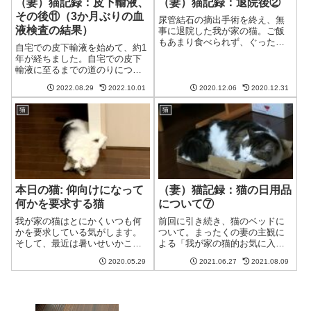
（妻）猫記録：皮下輸液、
（妻）猫記録：退院後②
その後⑪（3か月ぶりの血
尿管結石の摘出手術を終え、無
液検査の結果）
事に退院した我が家の猫。ご飯
もあまり食べられず、ぐったり
自宅での皮下輸液を始めて、約1
と横になっている日々が続きま
年が経ちました。自宅での皮下
した。食べられそうなものを求
輸液に至るまでの道のりについ
めてソファの下にこもり、たま
ては、「自宅での皮下輸液へ」
に出てきては少しだけご飯を食
2022.08.29
2022.10.01
2020.12.06
2020.12.31
①～⑩をご覧ください。自宅で
べ、また眠りにつく・・という
の皮下輸液に必要なものや費
日々。これまでは...
猫
猫
用、やり方、失敗例などを載せ
ています。詳しくはこちら。
⇒自宅での皮下輸...
本日の猫: 仰向けになって
（妻）猫記録：猫の日用品
何かを要求する猫
について⑦
我が家の猫はとにかくいつも何
前回に引き続き、猫のベッドに
かを要求している気がします。
ついて。まったくの妻の主観に
そして、最近は暑いせいかこん
よる「我が家の猫的お気に入り
な感じの格好で要求をしていま
度」を、★の数で表していま
2020.05.29
2021.06.27
2021.08.09
す。何を要求しているのかわか
す。前回は★（いまいち）を取
りづらいのが難点です。あおむ
り上げましたが、今回は
けになって要求する猫猫妻さ
★★（まあまあ）について記し
ん、妻さん、あれが欲しいんで
ます。我が家の猫的お気に入り
すよ。あれを下さい...
度：★★（まあまあ）導入...