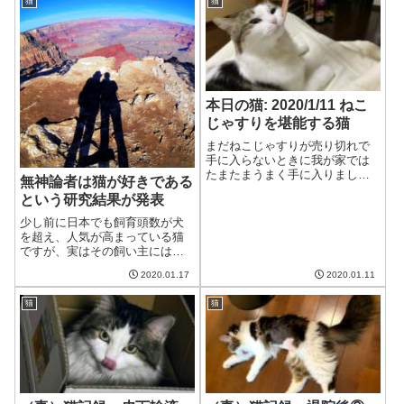
ようやく食欲も体力も戻ってき
猫
猫
ナマコのようだ。。。猫相変わ
た我が家の猫。今...
らず失礼な人間どもね。うちの
猫は基本緊張感が...
本日の猫: 2020/1/11 ねこ
じゃすりを堪能する猫
まだねこじゃすりが売り切れで
手に入らないときに我が家では
たまたまうまく手に入りまし
無神論者は猫が好きである
た。我が家の猫もしっかりと堪
という研究結果が発表
能しています。顔の周りがたま
らない猫お、これはねこじゃす
少し前に日本でも飼育頭数が犬
りじゃないの。たまらないわ
を超え、人気が高まっている猫
ね。猫そのあたりもたまらない
ですが、実はその飼い主には特
わね。あなた、わかっ...
徴があるのだそうです。その1つ
2020.01.17
2020.01.11
が、飼い主は無神論者が多いと
いうものです。いったいなぜな
猫
猫
のでしょうか。オクラホマ大学
の研究結果この研究結果はアメ
リカのオクラホ...