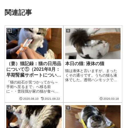
関連記事
猫
猫
（妻）猫記録：猫の日用品
本日の猫: 液体の猫
について①（2021年8月：
猫は液体と言いますが、まった
早期腎臓サポートについて
くその通りです。うちの猫も液
体でした。透明ハンモックで液
追記）
「猫の結石が見つかってから～
体になる猫猫このハンモックは
手術へ至るまで」へ移る前
体にフィットするわね。いいわ
に・・普段我が家の猫が食べて
ね。夫え、コケてる!?猫何か失礼
いるものや、使用している日用
なことを言っているわね。一
2020.08.10
2021.08.22
2020.03.18
品について記します。猫の成長
瞬、こけたのかと思った最初に
や病状、その時々の好みに応じ
この姿を見た時...
猫
猫
て、以前とは異なるものを使う
ようになったりしています。ま
ずは、我が家の猫が口...