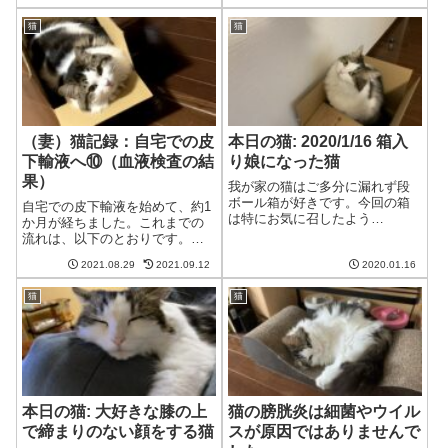
ります。今日もそうでした。ラ
てくれました。バランスをとる
バーブラシがたまらない猫妻ご
ためたまには夫の方にくる猫猫
猫
猫
奉仕しますよー猫む、それはゴ
本当は妻の方が好きだけど、た
ムブラシ。今日はそれがやって
まには夫にもご奉仕をしておか
ほしかったのよね...
なくては。今日は...
（妻）猫記録：自宅での皮
本日の猫: 2020/1/16 箱入
下輸液へ⑩（血液検査の結
り娘になった猫
果）
我が家の猫はご多分に漏れず段
ボール箱が好きです。今回の箱
自宅での皮下輸液を始めて、約1
は特にお気に召したよう
か月が経ちました。これまでの
で。。。適度な大きさの箱猫
流れは、以下のとおりです。
む、これはなかなかいい箱ね。
⇒自宅での皮下輸液へ①（皮下
あたいが使ってあげるわ。猫こ
2021.08.29
2021.09.12
2020.01.16
輸液に必要なもの）：7/23に価
れは人間どもがかわいさのあま
格について追記しました ⇒自
りひーひー言う箱ね。要求があ
猫
猫
宅での皮下輸液へ②（皮下輸液
るときは箱に入って要求す...
のやり方について） ⇒自宅で
の皮下輸液...
本日の猫: 大好きな膝の上
猫の膀胱炎は細菌やウイル
で締まりのない顔をする猫
スが原因ではありませんで