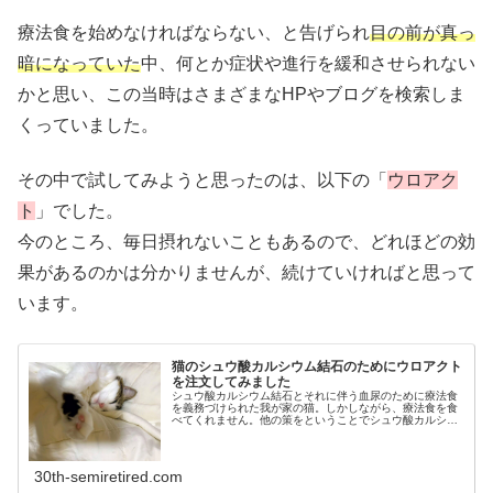
療法食を始めなければならない、と告げられ
目の前が真っ
暗になっていた
中、何とか症状や進行を緩和させられない
かと思い、この当時はさまざまなHPやブログを検索しま
くっていました。
その中で試してみようと思ったのは、以下の「
ウロアク
ト
」でした。
今のところ、毎日摂れないこともあるので、どれほどの効
果があるのかは分かりませんが、続けていければと思って
います。
猫のシュウ酸カルシウム結石のためにウロアクト
を注文してみました
シュウ酸カルシウム結石とそれに伴う血尿のために療法食
を義務づけられた我が家の猫。しかしながら、療法食を食
べてくれません。他の策をということでシュウ酸カルシウ
ム結石に効くというサプリを買ってみました。これの効果
があれば良いのだけど。猫の病気の...
30th-semiretired.com