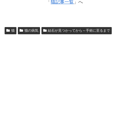
「
猫記事一覧
」へ
猫
猫の病気
結石が見つかってから～手術に至るまで