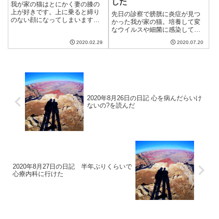
した
我が家の猫はとにかく妻の膝の
上が好きです。上に乗ると締り
先日の診察で膀胱に炎症が見つ
のない顔になってしまいます。
かった我が家の猫。培養して変
安心しきって緩んだ顔猫これは
なウイルスや細菌に感染してい
たまらないわね。緩むわね。猫
ないか調べてもらっていてその
温かいしこのまま寝るわね。妻
2020.02.29
2020.07.20
結果がようやく出ました。結果
それは良いのですが、その手は
は・・・ウイルスや細菌は検出
一体。。。なぜか手をのばす我
されず。じゃあ何が原因だった
が家の猫はこうや...
のだろう?抗生物質を1週間飲み
続けた猫膀胱炎...
2020年8月26日の日記 心を病んだらいけ
ないの?を読んだ
2020年8月27日の日記 半年ぶりくらいで
心療内科に行けた