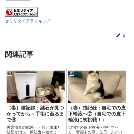
セミリタイアランキング
妻
関連記事
猫
猫
（妻）猫記録：結石が見つ
（妻）猫記録：自宅での皮
かってから～手術に至るま
下輸液へ⑦（自宅での皮下
で⑥
輸液に初挑戦！）
再尿検査の結果・・何と血尿と
自宅での皮下輸液へ移行すべ
結晶が消失！療法食を始めて一
く、奮闘中の妻。先日、かかり