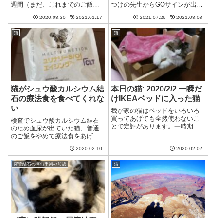
週間（まだ、これまでのご飯も
つけの先生からGOサインが出
かなり混じってはいますが）。
て、ようやく自宅での皮下輸液
2020.08.30
2021.01.17
2021.07.26
2021.08.08
抗生剤も一週間飲み、さらに前
へ移行できることとなりまし
述のウロアクトも少しずつ摂っ
た。これまでの流れは、以下の
猫
猫
た結果・・何と、今回は血尿も
とおりです。 ⇒自宅での皮下
結晶も見られませんでした！ま
輸液へ①（皮下輸液に必要なも
ずは一安心。ご飯...
の）：7/23に価格...
猫がシュウ酸カルシウム結
本日の猫: 2020/2/2 一瞬だ
石の療法食を食べてくれな
けIKEAベッドに入った猫
い
我が家の猫はベッドをいろいろ
買ってあげても全然使わないこ
検査でシュウ酸カルシウム結石
とで定評があります。一時期話
のため血尿が出ていた猫、普通
題になったIKEAの人形用ベッド
のご飯をやめて療法食をあげる
も買ったことがあるのですが全
ことに。でもこれが見事に食べ
然使わず。。。一回だけ奇跡的
2020.02.10
2020.02.02
てくれません。どうしたもの
に使ってくれた時の写真があり
か。。。シュウ酸カルシウム結
ます。IKEAベッドに入る猫猫あ
尿管結石の摘出手術の前後
猫
石が見つかった経緯はこちらで
あ、また...
す：ロイヤルカナンのユリナリ
ーS/O エイジン...