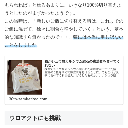
もらわねば」と焦るあまりに、いきなり100%切り替えよ
うとしたのがまずかったようです。
この当時は、「新しいご飯に切り替える時は、これまでの
ご飯に混ぜて、徐々に割合を増やしていく」という、基本
的な知識すら無かったので・・。
猫には本当に申し訳ない
ことをしました
。
猫がシュウ酸カルシウム結石の療法食を食べてく
れない
検査でシュウ酸カルシウム結石のため血尿が出ていた猫、
普通のご飯をやめて療法食をあげることに。でもこれが見
事に食べてくれません。どうしたものか。。。シュウ酸カ
ルシウム結石が見つかった経緯はこちらです：ロイヤルカ
ナンのユリナリーS/O エイジン...
30th-semiretired.com
ウロアクトにも挑戦