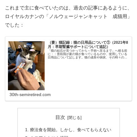
これまで主に食べていたのは、過去の記事にあるように、
ロイヤルカナンの「ノルウェージャンキャット 成猫用」
でした：
（妻）猫記録：猫の日用品について①（2021年8
月：早期腎臓サポートについて追記）
「猫の結石が見つかってから～手術へ至るまで」へ移る前
に・・普段我が家の猫が食べているものや、使用している
日用品について記します。猫の成長や病状、その時々の好
みに応じて、以前とは異なるものを使うようになったりし
ています。まずは、我が家の猫が口...
30th-semiretired.com
目次
療法食を開始。しかし、食べてもらえない