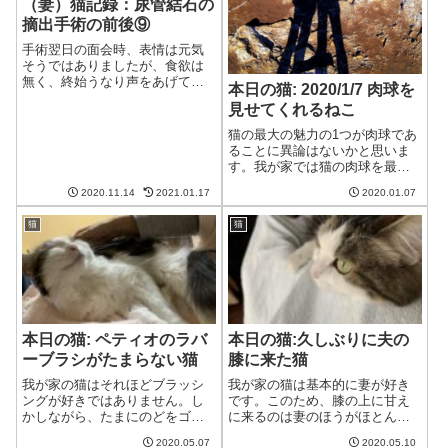
（妻）猫記録：尿管結石の
摘出手術の前後⑨
手術翌日の面会時、表情は元気
そうではありましたが、食欲は
無く、終始うなり声をあげてい
本日の猫: 2020/1/7 肉球を
た我が家の猫。「次回の診察は
見せてくれるねこ
一週間後」と言われましたが、
心配は尽きません。猫の様子が
猫の最大の魅力の1つが肉球であ
知りたい手術後、まだ自分から
ることに異論はないかと思いま
ご飯を食べることはできていな
す。我が家では猫の肉球を最大
い、と言われた我...
限堪能するため、我が家には透
2020.11.14
2021.01.17
2020.01.07
明なハンモックを用意していま
す。肉球を最大限堪能できるハ
猫
猫
ンモックこの記事の先頭にある
のがそのハンモックに入った猫
です。ご本人は...
本日の猫: ペティオのラバ
本日の猫:久しぶりに夫の
ーブラシがたまらない猫
膝に来た猫
我が家の猫はそれほどブラッシ
我が家の猫は基本的に妻が好き
ングが好きではありません。し
です。このため、膝の上に甘え
かしながら、たまにのどをゴロ
に来るのは妻のほうがほとんど
ゴロ鳴らしてうれしがる時があ
なのですが、珍しく夫の方に来
2020.05.07
2020.05.10