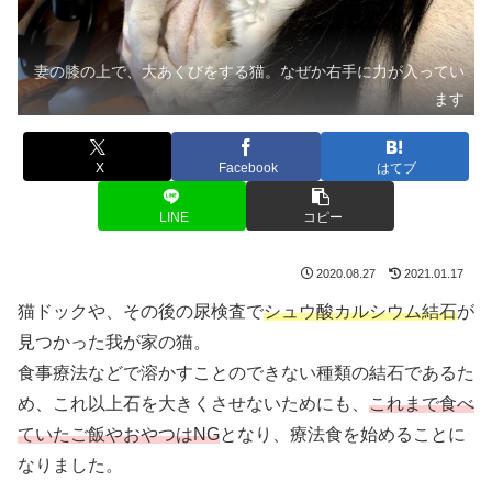
妻の膝の上で、大あくびをする猫。なぜか右手に力が入ってい
ます
X
Facebook
はてブ
LINE
コピー
2020.08.27
2021.01.17
猫ドックや、その後の尿検査で
シュウ酸カルシウム結石
が
見つかった我が家の猫。
食事療法などで溶かすことのできない種類の結石であるた
め、これ以上石を大きくさせないためにも、
これまで食べ
ていたご飯やおやつはNG
となり、療法食を始めることに
なりました。