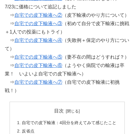
7/23に価格について追記しました
⇒
自宅での皮下輸液へ②
（皮下輸液のやり方について）
⇒
自宅での皮下輸液へ③
（初めて自分で皮下輸液に挑戦
＋1人での投薬にもトライ）
⇒
自宅での皮下輸液へ④
（失敗例＋保定のやり方につい
て）
⇒
自宅での皮下輸液へ⑤
（妻不在の間はどうすれば？）
⇒
自宅での皮下輸液へ⑥
（ようやく病院での輸液は卒
業！ いよいよ自宅での皮下輸液へ）
⇒
自宅での皮下輸液へ⑦
（自宅での皮下輸液に初挑
戦！）
目次
自宅での皮下輸液：4回分を終えてみて感じたこと
反省点