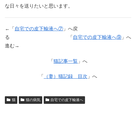
な日々を送りたいと思います。
←「
自宅での皮下輸液へ⑦
」へ戻
る 「
自宅での皮下輸液へ⑨
」へ
進む→
「
猫記事一覧
」へ
「
（妻）猫記録 目次
」へ
猫
猫の病気
自宅での皮下輸液へ