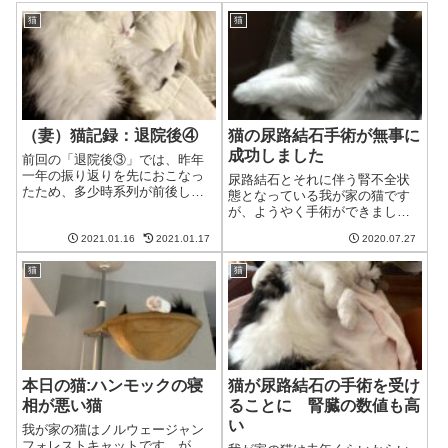
猫
猫
（妻）猫記録：退院後④
猫の尿路結石手術が無事に
成功しました
前回の「退院後③」では、昨年
一年の振り返りを先におこなっ
尿路結石とそれに伴う腎不全状
たため、多少時系列が前後して
態となっている我が家の猫です
います。今回の記事の内容的に
が、ようやく手術ができまし
は、「退院後②」の続きとなり
た。幸い手術は成功し、予後も
ます。経過観察尿管結石の摘出
2021.01.16
2021.01.17
2020.07.27
いい状態です。腎臓が萎縮して
手術後、無事に抜糸も終えて、
いて長らく手術ができなかった
ようやく食欲も体力も戻ってき
猫
猫
猫そもそも我が家の猫が手術を
た我が家の猫。今...
受けることになったのは6月終わ
りのこと。そこか...
本日の猫:ハンモックの寝
猫が尿路結石の手術を受け
相が悪い猫
ることに 腎臓の数値も高
い
我が家の猫はノルウェージャン
フォレストキャットです。が、