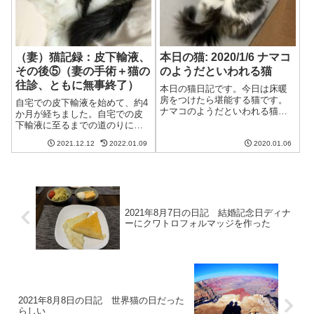
ると、我が家の猫...
（妻）猫記録：皮下輸液、
本日の猫: 2020/1/6 ナマコ
その後⑤（妻の手術＋猫の
のようだといわれる猫
往診、ともに無事終了）
本日の猫日記です。今日は床暖
房をつけたら堪能する猫です。
自宅での皮下輸液を始めて、約4
ナマコのようだといわれる猫妻
か月が経ちました。自宅での皮
今日は寒いので床暖房をつけよ
下輸液に至るまでの道のりにつ
う猫あら、今日は床が暖かいわ
いては、「自宅での皮下輸液
ね。よっこらしょ。夫これは…
2021.12.12
2022.01.09
2020.01.06
へ」①～⑩をご覧ください。自
ナマコのようだ。。。猫相変わ
宅での皮下輸液に必要なものや
らず失礼な人間どもね。うちの
費用、やり方、失敗例などを載
猫は基本緊張感が...
せています。→自宅での皮下輸
液へ①へ妻の入院...
2021年8月7日の日記 結婚記念日ディナ
ーにクワトロフォルマッジを作った
2021年8月8日の日記 世界猫の日だった
らしい