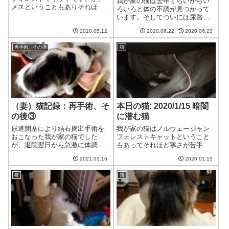
我が家の猫は去年くらいからい
メスということもありそれほど
ろいろと体の不調が見つかって
大きくありません。にもかかわ
います。そしてついには尿路結
らずなぜかやたらと寝相が悪
石の手術を受けることになりま
い。。。お嬢様なのに。足がハ
2020.05.12
2020.06.22
2020.06.23
した。腎臓の数値も高くて心配
ンモックからはみ出る猫猫今日
です。クレアチニンが8.25、
も朝から眠いわね。ハンモック
再手術、その後
猫
BUNが111.2に病院に言った理由
で寝るわね。夫足が...
は高カルシウム血症の定期検査
のため...
（妻）猫記録：再手術、そ
本日の猫: 2020/1/15 暗闇
の後③
に潜む猫
尿道閉塞により結石摘出手術を
我が家の猫はノルウェージャン
おこなった我が家の猫でした
フォレストキャットということ
が、退院翌日から急激に体調が
もあってそれほど寒さが苦手で
悪化しました。「ご飯が食べら
はないのですが、床暖房は割と
2021.03.16
2020.01.15
れない」「吐き続ける」「下痢
好きです。さらにオットマンを
が続く」といった症状が続く
使って猫用こたつを作ってやる
猫
猫
中、やむなくウェットご飯や流
といそいそと潜り込みます。中
動食の強制給餌を始めるも、な
をのぞくと光る眼が…!!猫用こた
かなかうまく行きませ...
つが暖かくて...