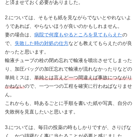
と済ませておく必要がありました。
2.については、そもそも紙を見ながらでないとやれないよ
うであれば、やらないほうが良いのかもしれません。
妻の場合は、
病院で何度もやるところを見てもらえた
の
で、
失敗した時の対処の仕方
なども教えてもらえたのが良
かったと思います。
輸液チューブの栓の閉め忘れで輸液を噴出させてしまった
り、加圧バッグの加圧忘れで輸液が流れなかったりなどの
単純ミスは、
単純とは言えど一つ間違えば事故につながり
かねない
ので、一つ一つの工程を確実に行わねばなりませ
ん。
これからも、時あるごとに手順を書いた紙や写真、自分の
失敗例を見直したいと思います。
3.については、毎日の投薬の時もしかりですが、さりげな
く、かつ躊躇なく事に当たることが必要と感じました。