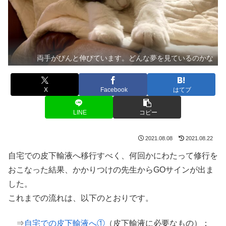
両手がぴんと伸びています。どんな夢を見ているのかな
X
Facebook
はてブ
LINE
コピー
2021.08.08
2021.08.22
自宅での皮下輸液へ移行すべく、何回かにわたって修行を
おこなった結果、かかりつけの先生からGOサインが出ま
した。
これまでの流れは、以下のとおりです。
⇒
自宅での皮下輸液へ①
（皮下輸液に必要なもの）：