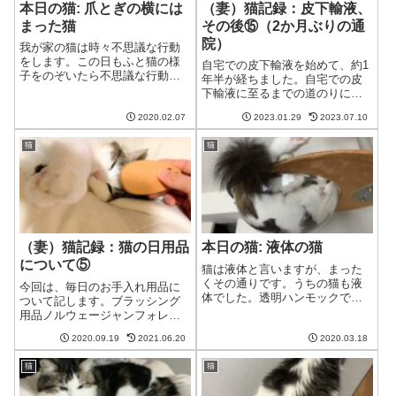
本日の猫: 爪とぎの横には
（妻）猫記録：皮下輸液、
まった猫
その後⑮（2か月ぶりの通
院）
我が家の猫は時々不思議な行動
をします。この日もふと猫の様
自宅での皮下輸液を始めて、約1
子をのぞいたら不思議な行動
年半が経ちました。自宅での皮
を。。。間に挟まる遊び？夫猫
下輸液に至るまでの道のりにつ
様は何をやっておられるのだろ
いては、「自宅での皮下輸液
うか。ちょっと様子を見てみよ
2020.02.07
2023.01.29
2023.07.10
へ」①～⑩をご覧ください。自
う。夫え・・・夫・・・はまっ
宅での皮下輸液に必要なものや
てる？猫いや、はまってねぇ
猫
猫
費用、やり方、失敗例などを載
し！！何か楽しいこと...
せています。詳しくはこち
ら。 ⇒自宅での皮下...
（妻）猫記録：猫の日用品
本日の猫: 液体の猫
について⑤
猫は液体と言いますが、まった
くその通りです。うちの猫も液
今回は、毎日のお手入れ用品に
体でした。透明ハンモックで液
ついて記します。ブラッシング
体になる猫猫このハンモックは
用品ノルウェージャンフォレス
体にフィットするわね。いいわ
トキャットであるところの我が
ね。夫え、コケてる!?猫何か失礼
2020.09.19
2021.06.20
2020.03.18
家の猫。れっきとした長毛種で
なことを言っているわね。一
はありますが、岩合さんの「世
瞬、こけたのかと思った最初に
猫
猫
界猫歩き」などで見るような一
この姿を見た時...
般的なノルウェージャンと比べ