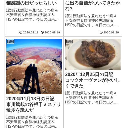
猫感謝の日だったらしい
に出る自信がついてきたか
な?
認知行動療法を兼ねたうつ病＆
不安障害＆自律神経失調症＆
認知行動療法を兼ねたうつ病＆
HSPの日記です。今日の出来事
不安障害＆自律神経失調症＆
今日も朝からいい天気で暑い。
HSPの日記です。今日の出来事
午後からは雨になるといってい
今日は少し暑さがましだったよ
たがほとんど降らず。もうちょ
2020.08.18
2020.08.19
2020.08.26
うで、涼しいまではいかない
い天気予報の精度が上がらない
が、強烈な暑さではなかった。
ものか。というか、なぜ気象予
日記
日記
しかしながら、室内にいると外
報士は天気予報が...
の気温が低くなると除湿がうま
くきかなくなり余計...
2020年12月25日の日記
コックオーヴァンがおいし
くできた
認知行動療法を兼ねたうつ病＆
不安障害＆自律神経失調症＆
2020年11月13日の日記
HSPの日記です。今日の出来事
東川篤哉の谷根千ミステリ
今日は朝からいい天気。なのだ
散歩を読んだ
が、昨日のワックスがけで負っ
た腰痛が悪化し、一日中痛みと
認知行動療法を兼ねたうつ病＆
闘いながら過ごすことに。いつ
不安障害＆自律神経失調症＆
ものギターによる腰痛とは違う
HSPの日記です。今日の出来事