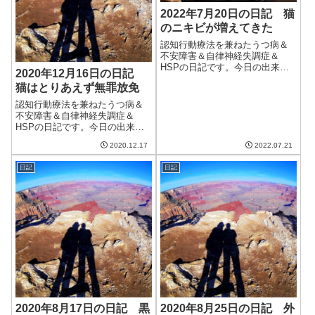
2022年7月20日の日記 猫
のニキビが増えてきた
認知行動療法を兼ねたうつ病＆
不安障害＆自律神経失調症＆
HSPの日記です。今日の出来事
2020年12月16日の日記
今日は晴れて暑い一日。夏らし
猫はとりあえず無罪放免
いといえば夏らしい暑さではあ
った。世の中では新型コロナウ
認知行動療法を兼ねたうつ病＆
イルスの感染者が最高を更新し
不安障害＆自律神経失調症＆
ているらしい。あまりひどいこ
HSPの日記です。今日の出来事
とにならないとい...
今日も晴れたけど寒い日。日本
2020.12.17
2022.07.21
海側とかはえらく雪が降ってい
るらしい。こちらは天気はいい
日記
日記
が気温は低い。昨日の下痢から
復活したものの、急激な寒さは
やはりストレスに...
2020年8月17日の日記 黒
2020年8月25日の日記 外