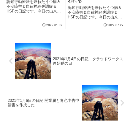
われる
認知行動療法を兼ねたうつ病＆
不安障害＆自律神経失調症＆
認知行動療法を兼ねたうつ病＆
HSPの日記です。今日の出来事
不安障害＆自律神経失調症＆
今日はまあまあ良い天気。日差
HSPの日記です。今日の出来事
しが暖かく、過ごしやすい一日
今日は雨の一日。気温は低いけ
だった。洗濯物も外に干せて満
2022.01.09
2022.07.27
ど湿度が高く、蒸し暑い一日だ
足。明日も暖かいらしい。今日
った。それなりにエアコンの設
は妻が出勤ということでいつも
定温度を下げないと部屋のなか
と同じくらいの時...
の湿度が70％を下回らず、不快
な感じ。今年は...
2021年1月4日の日記 クラウドワークス
再始動の日
2021年1月6日の日記 開業届と青色申告申
請書を作成した