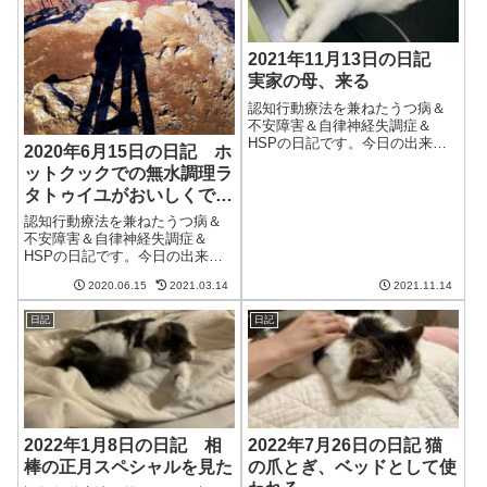
2021年11月13日の日記
実家の母、来る
認知行動療法を兼ねたうつ病＆
不安障害＆自律神経失調症＆
HSPの日記です。今日の出来事
2020年6月15日の日記 ホ
今日も朝から良い天気。でも、
ットクックでの無水調理ラ
寒気が入り込んだらしく、ちょ
タトゥイユがおいしくでき
っと寒くなった。少しずつ、で
も着実に冬は近づいている。妻
た
認知行動療法を兼ねたうつ病＆
はだいぶ調子が良くなり、食事
不安障害＆自律神経失調症＆
を食べられる量が...
HSPの日記です。今日の出来事
今日も一日雨が降ったりやんだ
2020.06.15
2021.03.14
2021.11.14
りの天気。明日はえらく気温が
上がるみたいだが今日は涼し
日記
日記
い。あいかわらず天候の変化が
激しい。休みの日なので朝は寝
坊する。最近は15...
2022年1月8日の日記 相
2022年7月26日の日記 猫
棒の正月スペシャルを見た
の爪とぎ、ベッドとして使