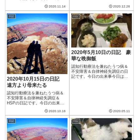
箇所が痛い。ちょ...
今日は朝から晴天。気温も上が
2020.11.14
2020.12.26
り比較的過ごしやすい一日だっ
た。この先一週間は暖かい日が
日記
日記
続くらしい。一か月予報も平年
より暖かいとのことだったの
で、今年は暖冬なの...
2020年5月10日の日記 豪
華な晩御飯
認知行動療法を兼ねたうつ病＆
不安障害＆自律神経失調症の日
記です。今日の出来事今日は日
2020年10月15日の日記
曜日だったので朝は少し寝坊し8
遠方より母来たる
時起き。ここのところ、寝ると
きはちょうどいい気温なのが、
認知行動療法を兼ねたうつ病＆
途中で暑くなって汗をかいてお
不安障害＆自律神経失調症＆
き、布団をはねのけたら朝方に
HSPの日記です。今日の出来事
寒くなって起き...
今日も朝から天気はいまいち。
2020.10.16
2020.05.11
曇りで気温が低く、すっきりし
ない。予報によると今週中はず
日記
日記
っとこんな感じらしい。土曜日
はかなり気温が下がるみたいだ
し、体調管理に気...