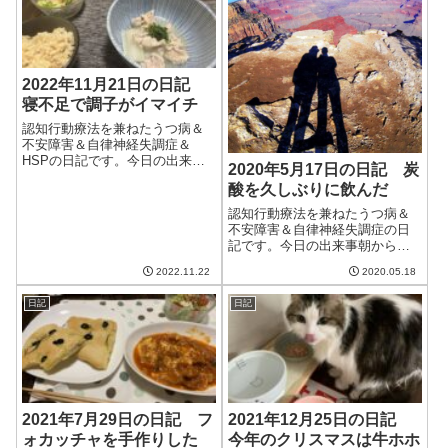
体調が左右される...
2022年11月21日の日記
寝不足で調子がイマイチ
認知行動療法を兼ねたうつ病＆
不安障害＆自律神経失調症＆
HSPの日記です。今日の出来事
2020年5月17日の日記 炭
今日はイマイチの天気。朝はま
酸を久しぶりに飲んだ
だ雨が残り、午後もなかなか晴
れにならなかった。やはり日が
認知行動療法を兼ねたうつ病＆
ささないと空気が冷たい。もう
不安障害＆自律神経失調症の日
すぐ12月だし、そろそろ冬支度
記です。今日の出来事朝から晴
をしないとだめ...
天でシーツやベッドパッドなど
2022.11.22
2020.05.18
を洗う。明日からは天気が悪い
ようなので貴重な晴れ間。午前
日記
日記
中はブログを更新し、妻と一緒
に散歩へ。しかしながら、5分ほ
どの散歩で緊張...
2021年7月29日の日記 フ
2021年12月25日の日記
ォカッチャを手作りした
今年のクリスマスは牛ホホ