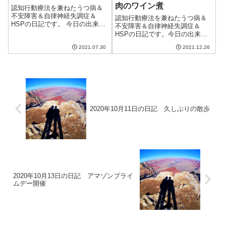
肉のワイン煮
認知行動療法を兼ねたうつ病＆
不安障害＆自律神経失調症＆
認知行動療法を兼ねたうつ病＆
HSPの日記です。 今日の出来事
不安障害＆自律神経失調症＆
今日は朝は晴れてたけど、午後
HSPの日記です。今日の出来事
くらいからゲリラ豪雨の雨雲が
今日も良い天気で日差しが暖か
うようよいる状態に。幸い、こ
2021.07.30
2021.12.26
く、過ごしやすい一日だった。
の辺りには強い雨は降らなかっ
でも明日からは強烈な寒波が来
たものの、蒸し暑い日だった。
るらしい。今のところ雪予報は
明日からもしば...
ないけど、しっかりと暖かくし
てすごそう。午前...
2020年10月11日の日記 久しぶりの散歩
2020年10月13日の日記 アマゾンプライ
ムデー開催