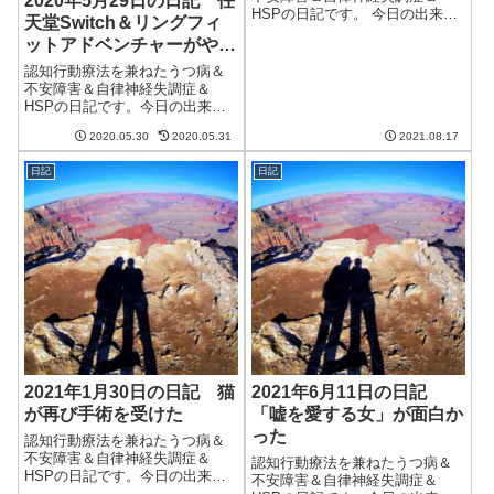
2020年5月29日の日記 任
HSPの日記です。 今日の出来事
天堂Switch＆リングフィ
今日も朝から雨。気温は相変わ
ットアドベンチャーがやっ
らず20度くらいまでしか上がら
てきた
ず、涼しい。外は涼しいのだ
認知行動療法を兼ねたうつ病＆
が、気密性が高くコンクリート
不安障害＆自律神経失調症＆
が熱を吸っている室内はそれな
HSPの日記です。今日の出来事
りに蒸し暑い。...
今日はさわやかでいい天気。洗
2020.05.30
2020.05.31
2021.08.17
濯ものも良く乾く。毎日こんな
天気だったらいいのだけど。午
日記
日記
前中はブログの更新とクラウド
ワークスの仕事。クラウドワー
クスはそれほど苦...
2021年1月30日の日記 猫
2021年6月11日の日記
が再び手術を受けた
「嘘を愛する女」が面白か
った
認知行動療法を兼ねたうつ病＆
不安障害＆自律神経失調症＆
認知行動療法を兼ねたうつ病＆
HSPの日記です。今日の出来事
不安障害＆自律神経失調症＆
今日は寒いけど比較的いい天