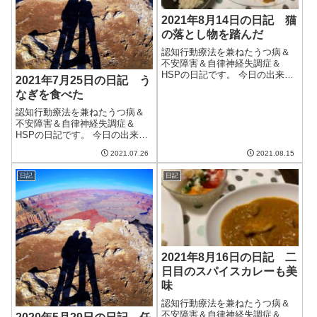
2021年8月14日の日記 猫
の落とし物を踏んだ
認知行動療法を兼ねたうつ病＆
不安障害＆自律神経失調症＆
HSPの日記です。 今日の出来事
2021年7月25日の日記 う
今日も朝から雨。非常に肌寒
なぎを食べた
く、8月とは思えない気候だっ
た。九州や中国地方ではものす
認知行動療法を兼ねたうつ病＆
ごい雨らしいが、幸いこちらは
不安障害＆自律神経失調症＆
そこまで強くはない。火曜日ま
HSPの日記です。 今日の出来事
で雨が降り続くよ...
今日も今日とて天気がよくて暑
2021.07.26
2021.08.15
い日。たまには涼しい日があっ
てもいいと思うのだが、夏は手
日記
日記
を緩めてはくれないらしい。明
日からは台風の影響で曇ったり
雨が降ったりす...
2021年8月16日の日記 二
日目のスパイスカレーも美
味
認知行動療法を兼ねたうつ病＆
不安障害＆自律神経失調症＆