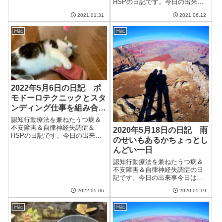
HSPの日記です。今日の出来事
気。外に干した洗濯物がいい感
今日も朝から晴れ。湿度は低
じで乾いた。明日は3月上旬並み
2021.01.31
2021.06.12
く、気温は上がっても過ごしや
の暖かさらしい。また2月は寒い
すい日だった。また、まだ朝晩
だろうけど、少しずつ春に向か
日記
日記
が涼しいのが救われる。家のな
っているのかな...
かが暑くなっても、夜に窓を開
ければ室温を下げる...
2022年5月6日の日記 ポ
モドーロテクニックとスタ
ンディング仕事を組み合わ
せてみた
認知行動療法を兼ねたうつ病＆
不安障害＆自律神経失調症＆
2020年5月18日の日記 雨
HSPの日記です。今日の出来事
のせいもあるかちょっとし
今日も晴れて良い天気。昨日に
んどい一日
比べると湿度があり、爽やかさ
がイマイチではあったけど、こ
認知行動療法を兼ねたうつ病＆
の季節らしい過ごしやすい1日だ
不安障害＆自律神経失調症の日
った。午前中は朝早くから散
記です。今日の出来事今日は朝
歩。朝早い散歩は...
から天気が悪い。昨日散歩で緊
2022.05.06
2020.05.19
張が強くて疲れた影響もあるせ
いか、体調もいまいち。雨は日
日記
日記
中は降ったりやんだりで、夜か
ら本降りになる。最近は天気に