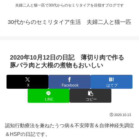
夫婦二人と猫一匹で30代からのセミリタイアを目指すブログです
30代からのセミリタイア生活 夫婦二人と猫一匹
2020年10月12日の日記 薄切り肉で作る
豚バラ肉と大根の煮物もおいしい
X
Facebook
はてブ
LINE
コピー
2020.10.13
認知行動療法を兼ねたうつ病＆不安障害＆自律神経失調症
＆HSPの日記です。