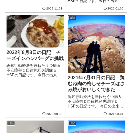
HSPの日記です。今日の出来事
は打って変わって爽やかな一日
今日も寒いけど良い天気。で
だった。明日はむしろ暑くなる
2022.11.03
2022.01.06
も、明日は曇りで寒いらしい。
らしい…気候の変化で調子を崩
場合によっては雪が降るとか。
さないと良いのだけど。午前中
日記
日記
明日は心療内科の診察があるの
は仕事。昼前から...
で妻にいってもらう予定だけ
ど、あまり降らないと...
2022年8月8日の日記 チ
ーズインハンバーグに挑戦
認知行動療法を兼ねたうつ病＆
不安障害＆自律神経失調症＆
HSPの日記です。今日の出来事
2021年7月31日の日記 鶏
今日は久しぶりに真夏の天気。
むね肉の梅しそチーズはさ
気温が上がり、湿度も高かっ
み焼がおいしくできた
た。最近は湿度が比較的低かっ
た猫の部屋も70％近くになった
認知行動療法を兼ねたうつ病＆
ので除湿機をかけてみた。迷惑
不安障害＆自律神経失調症＆
そうだったけど、...
HSPの日記です。 今日の出来事
今日は朝は曇り気味だったけ
2022.08.09
2021.08.01
ど、午後からはすっきりと晴れ
た。とはいえ、暑い。日陰にい
日記
日記
るとましだが、日向は日差しが
照り付けて痛いほどだ。もう明