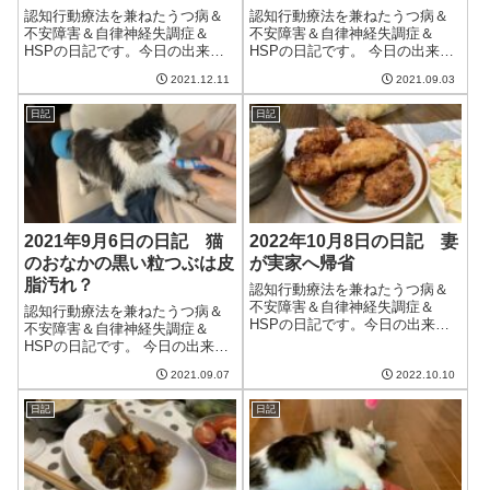
認知行動療法を兼ねたうつ病＆
認知行動療法を兼ねたうつ病＆
不安障害＆自律神経失調症＆
不安障害＆自律神経失調症＆
HSPの日記です。今日の出来事
HSPの日記です。 今日の出来事
今日は朝から薄曇り。日が差す
今日は1日中雨模様。気温も上が
2021.12.11
2021.09.03
ことはあっても薄日で、洗濯物
らず、肌寒い1日だった。ただ、
があまり乾かなかった。明日は
家のなかは夏の熱気が残ってお
日記
日記
天気が良いらしいので期待した
り、蒸し暑い感じ。しばらくこ
い。最近、iPhone XRの電源がバ
の肌寒い天気が続くようなの
ッテリ...
で、体調には...
2021年9月6日の日記 猫
2022年10月8日の日記 妻
のおなかの黒い粒つぶは皮
が実家へ帰省
脂汚れ？
認知行動療法を兼ねたうつ病＆
不安障害＆自律神経失調症＆
認知行動療法を兼ねたうつ病＆
HSPの日記です。今日の出来事
不安障害＆自律神経失調症＆
今日はまあまあいい天気。元々
HSPの日記です。 今日の出来事
雨予報だったので悪くない天気
今日は朝から曇り空。雨がぱら
でよかった。気温も昨日までに
2021.09.07
2022.10.10
つくこともあり、不安定な天気
比べると上がるらしい。まだ秋
だった。そして相変わらずの涼
らしい天気を感じられていない
日記
日記
しめの天気。木曜日くらいから
けど、これからに...
はまた30度を超えるみたいだけ
ど。おなかに...