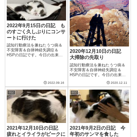
日から8月になる...
2022年9月15日の日記 も
のすごく久しぶりにコンサ
ートに行けた
認知行動療法を兼ねたうつ病＆
不安障害＆自律神経失調症＆
2020年12月10日の日記
HSPの日記です。今日の出来事
大掃除の先取り
今日は涼しい一日。最高気温が
24度くらいまでしか上がらなか
認知行動療法を兼ねたうつ病＆
ったらしい。天気もいまいちだ
不安障害＆自律神経失調症＆
ったけど、かなり秋らしい空気
HSPの日記です。今日の出来事
で過ごしやすかった。これくら
今日は朝から曇り。だんだんと
2022.09.16
2020.12.11
いがいいなぁ。...
晴れてはきたが、洗濯物が乾く
ほどには晴れなかった。もうち
日記
日記
ょっと晴れてくれるとうれしい
のだけど。今日もクラウドワー
クスは仕事なし。...
2021年12月10日の日記
2021年9月2日の日記 今
疲れとイライラがピークに
年初のサンマを食した