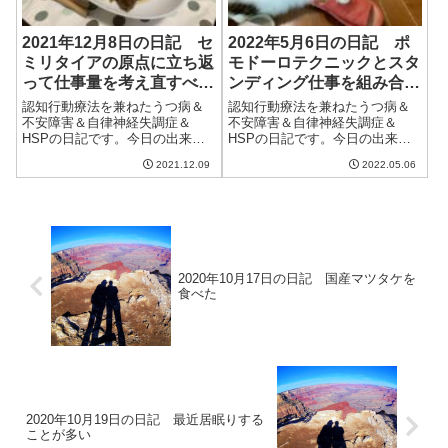
2021年12月8日の日記 セ
2022年5月6日の日記 ポ
ミリタイアの原点に立ち返
モドーロテクニックとスタ
って仕事量を考え直すべき
ンディング仕事を組み合わ
か
せてみた
認知行動療法を兼ねたうつ病＆
認知行動療法を兼ねたうつ病＆
不安障害＆自律神経失調症＆
不安障害＆自律神経失調症＆
HSPの日記です。今日の出来事
HSPの日記です。今日の出来事
今日は一日中雨。特に午前中は
今日も晴れて良い天気。昨日に
2021.12.09
2022.05.06
本降りの雨で、気温が上がら
比べると湿度があり、爽やかさ
ず、肌寒い一日だった。ただ、
がイマイチではあったけど、こ
久しぶりに湿度が低くなく、加
の季節らしい過ごしやすい1日だ
湿器が必要ない日でもあった。
った。午前中は朝早くから散
たまには雨が降らな...
歩。朝早い散歩は...
2020年10月17日の日記 国産マツタケを
食べた
2020年10月19日の日記 最近居眠りする
ことが多い