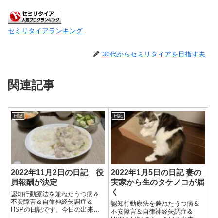
セミリタイアランキング
30代からセミリタイアを目指す夫
関連記事
日記
日記
2022年11月2日の日記 役
2022年1月5日の日記 妻の
員報酬が決定
実家から生のタケノコが届
く
認知行動療法を兼ねたうつ病＆
不安障害＆自律神経失調症＆
認知行動療法を兼ねたうつ病＆
HSPの日記です。今日の出来事
不安障害＆自律神経失調症＆
今日は朝からいい天気。昨日と