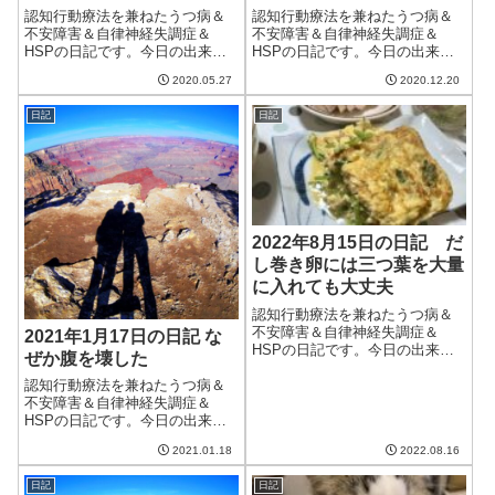
定通知書がやってきた
認知行動療法を兼ねたうつ病＆
認知行動療法を兼ねたうつ病＆
不安障害＆自律神経失調症＆
不安障害＆自律神経失調症＆
HSPの日記です。今日の出来事
HSPの日記です。今日の出来事
今日はまた不安定な天気。日差
今日も朝からいい天気。だった
2020.05.27
2020.12.20
しも出たが午後からは雨が降っ
のだが、午後になると曇ってき
てきた。洗濯ものはどうにか雨
てさらには雨に。なんだか安定
日記
日記
が降る前に取り入れられたが、
しない天気だったが、寒いのだ
もう梅雨なのだろうか?午前中は
けは一貫していた。一貫してほ
ブログ更新とシ...
しいのはそこじゃ...
2022年8月15日の日記 だ
し巻き卵には三つ葉を大量
に入れても大丈夫
認知行動療法を兼ねたうつ病＆
不安障害＆自律神経失調症＆
2021年1月17日の日記 な
HSPの日記です。今日の出来事
ぜか腹を壊した
今日は晴れて良い天気。気温が
ぐんぐん上がり、夏らしい一日
認知行動療法を兼ねたうつ病＆
だった。明日はまた40度くらい
不安障害＆自律神経失調症＆
まで上がって危険な暑さらし
HSPの日記です。今日の出来事
い。その後の雨で落ち着くらし
今日は一日中曇りの天気。気温
2021.01.18
2022.08.16
いけど、果たして...
が上がらず、洗濯物も乾かな
い。昨日が異常だったのであっ
日記
日記
て、これが普通の冬なのだろう