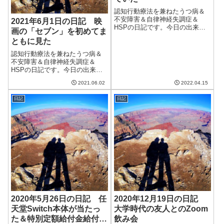
認知行動療法を兼ねたうつ病＆
不安障害＆自律神経失調症＆
2021年6月1日の日記 映
HSPの日記です。今日の出来事
画の「セブン」を初めてま
今日は曇ったり雨が降ったりの
ともに見た
天気。おかげでせっかく妻が休
みだったのに散歩に行けなかっ
認知行動療法を兼ねたうつ病＆
た。猫は幸い今日は吐かなかっ
不安障害＆自律神経失調症＆
たけど、ようやくこの変わりや
HSPの日記です。今日の出来事
すい気候になれた...
今日も朝からいい天気。湿度も
2021.06.02
2022.04.15
低く、6月に入ったとは思えな
い。庭のユリのつぼみが大きく
日記
日記
なってきた。もうすぐ咲きそう
で楽しみ。本格的な梅雨に入る
前に満開になって...
2020年5月26日の日記 任
2020年12月19日の日記
天堂Switch本体が当たっ
大学時代の友人とのZoom
た＆特別定額給付金給付決
飲み会