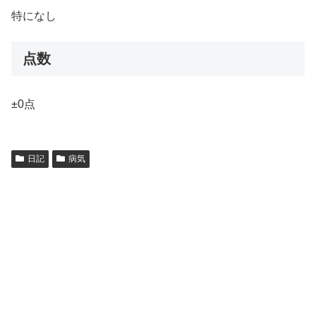
特になし
点数
±0点
日記
病気