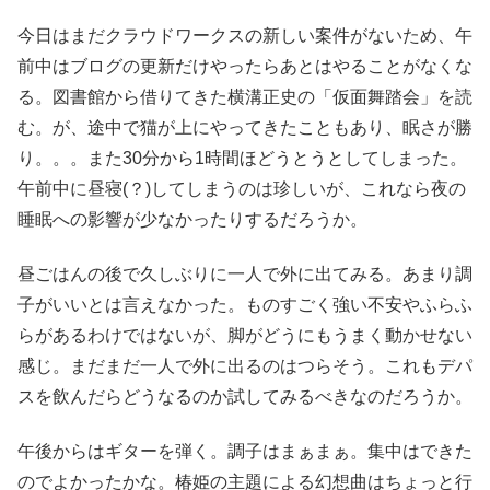
今日はまだクラウドワークスの新しい案件がないため、午
前中はブログの更新だけやったらあとはやることがなくな
る。図書館から借りてきた横溝正史の「仮面舞踏会」を読
む。が、途中で猫が上にやってきたこともあり、眠さが勝
り。。。また30分から1時間ほどうとうとしてしまった。
午前中に昼寝(？)してしまうのは珍しいが、これなら夜の
睡眠への影響が少なかったりするだろうか。
昼ごはんの後で久しぶりに一人で外に出てみる。あまり調
子がいいとは言えなかった。ものすごく強い不安やふらふ
らがあるわけではないが、脚がどうにもうまく動かせない
感じ。まだまだ一人で外に出るのはつらそう。これもデパ
スを飲んだらどうなるのか試してみるべきなのだろうか。
午後からはギターを弾く。調子はまぁまぁ。集中はできた
のでよかったかな。椿姫の主題による幻想曲はちょっと行