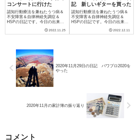
コンサートに行けた
記 新しいギターを買った
認知行動療法を兼ねたうつ病＆
認知行動療法を兼ねたうつ病＆
不安障害＆自律神経失調症＆
不安障害＆自律神経失調症＆
HSPの日記です。今日の出来事
HSPの日記です。今日の出来事
今日はまあまあいい天気。雲は
これまでずっと毎日分日記を書
2022.11.25
2022.12.11
あるけど全体的にはいい天気で
いてきたが、だいぶ回復してき
暖かかった。11月の終わりなの
て日々の違いが少なくなってき
に20度を超える天気というのは
たのと、忙しくなってきたので1
ちょっと高すぎる気もする。ま
週間分をまとめて書くことに。
あ、寒すぎる...
毎日だと書くこ...
2020年11月29日の日記 パワプロ2020を
やった
2020年11月の家計簿の振り返り
コメント