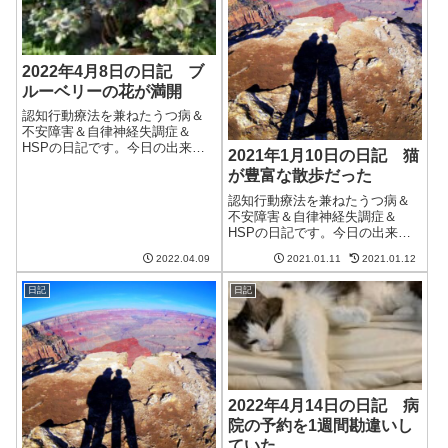
2022年4月8日の日記 ブ
ルーベリーの花が満開
認知行動療法を兼ねたうつ病＆
不安障害＆自律神経失調症＆
HSPの日記です。今日の出来事
2021年1月10日の日記 猫
今日は晴れて良い天気。気温も
が豊富な散歩だった
上がり、洗濯物がよく乾いた。
ただ、途中でエアコンを切った
認知行動療法を兼ねたうつ病＆
らまだ部屋は寒く、結局午後か
不安障害＆自律神経失調症＆
ら付けることに。部屋の中まで
HSPの日記です。今日の出来事
暖かくなるのはま...
今日は朝からいい天気だけど、
2022.04.09
2021.01.11
2021.01.12
寒波の影響で寒い日。それほど
風がないので、日向にいると暖
日記
日記
かいが、日陰に入ると途端に寒
くなる。家のなかでは床暖房が
大活躍。猫もよく...
2022年4月14日の日記 病
院の予約を1週間勘違いし
ていた