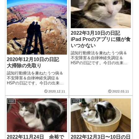
けど、憂鬱になる。午前中は妻
と散歩。今日も駅前...
2022年3月10日の日記
iPad Proのアプリに猫が食
いつかない
認知行動療法を兼ねたうつ病＆
不安障害＆自律神経失調症＆
2020年12月10日の日記
HSPの日記です。今日の出来事
大掃除の先取り
今日はそれほど気温が高くなか
ったけど、日差しが暖かくて穏
認知行動療法を兼ねたうつ病＆
やかな日。散歩の時に1段階薄い
不安障害＆自律神経失調症＆
上着で十分だった。週末にかけ
HSPの日記です。今日の出来事
ては気温が20度に達するみたい
今日は朝から曇り。だんだんと
2020.12.11
2022.03.11
で、いよいよ...
晴れてはきたが、洗濯物が乾く
ほどには晴れなかった。もうち
日記
日記
ょっと晴れてくれるとうれしい
のだけど。今日もクラウドワー
クスは仕事なし。...
2022年11月24日 余裕で
2022年12月3日〜10日の日