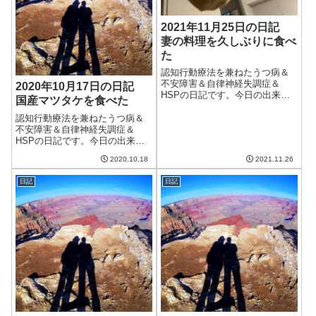
2021年11月25日の日記
妻の料理を久しぶりに食べ
た
認知行動療法を兼ねたうつ病＆
不安障害＆自律神経失調症＆
2020年10月17日の日記
HSPの日記です。今日の出来事
国産マツタケを食べた
今日も朝から良い天気。気持ち
の良い日差しで、洗濯物もよく
認知行動療法を兼ねたうつ病＆
乾いた。来週の水曜日くらいま
不安障害＆自律神経失調症＆
では天気が良いみたいなので、
HSPの日記です。今日の出来事
今のうちに冬の準備をするべき
今日は朝から雨。そして気温が
2020.10.18
2021.11.26
かな。午前中はブ...
低い。一気に冬になったようで
ちょっと調子が悪いような。一
日記
日記
気に変わるのはダメージが大き
いのでやめてほしい。午前中は
妻がねこを動物病...