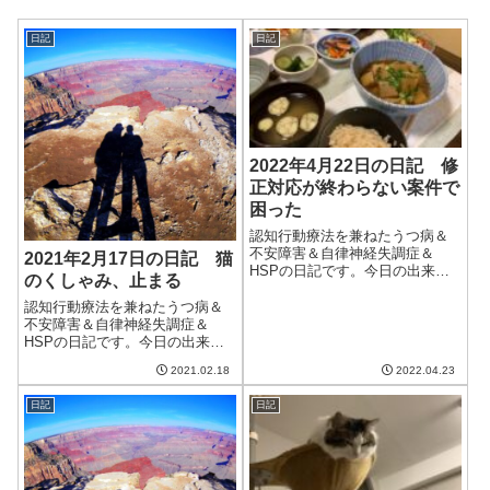
日記
日記
2022年4月22日の日記 修
正対応が終わらない案件で
困った
認知行動療法を兼ねたうつ病＆
不安障害＆自律神経失調症＆
2021年2月17日の日記 猫
HSPの日記です。今日の出来事
のくしゃみ、止まる
今日は割と良い天気。久しぶり
に快晴で、気持ちの良い日だっ
認知行動療法を兼ねたうつ病＆
た。気温も上がり、久しぶりに
不安障害＆自律神経失調症＆
エアコンを付けなくても済む。
HSPの日記です。今日の出来事
電気の使用量を調べたら去年よ
今日は昨日に引き続きいい天
2021.02.18
2022.04.23
りもだいぶ増えて...
気。風もあったので洗濯物が乾
き、いい感じ。明日は寒くなる
日記
日記
らしい。ちょうど心療内科の予
約日なので、暖かくしていかね
ば。ずっと調子が悪...