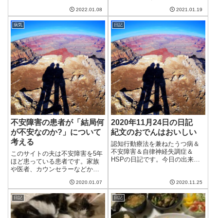
はあまり積もらないと良いのだ
今日は午前中はいまいち晴れな
2022.01.08
2021.01.19
けど。午前中はブ...
い天気。午後からは晴れてきた
ものの、気温は低く、洗濯物は
病気
日記
浴室乾燥を使うことに。浴室乾
燥機は意外と手間がかかるので
あまりうれしくは...
不安障害の患者が「結局何
2020年11月24日の日記
が不安なのか?」について
紀文のおでんはおいしい
考える
認知行動療法を兼ねたうつ病＆
不安障害＆自律神経失調症＆
このサイトの夫は不安障害を5年
HSPの日記です。今日の出来事
ほど患っている患者です。家族
今日は朝から曇り。冷たい空気
や医者、カウンセラーなどから
で、この季節らしい気温となっ
よく聞かれるのが「何が不安な
た。最近はさんざん暖かすぎる
2020.01.07
2020.11.25
のか?」という点です。これ、意
ことに文句を言ってきたが、や
外と難しい質問です。一体何が
はり寒いとこれはこれで嫌にな
日記
日記
不安なのかについて考えてみま
る。これからは寒...
した。直接的な不安と根本的な
不安は別私の...