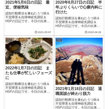
2021年5月6日の日記 最
2020年8月27日の日記 半
近、便秘気味
年ぶりくらいで心療内科に
行けた
認知行動療法を兼ねたうつ病＆
不安障害＆自律神経失調症＆
認知行動療法を兼ねたうつ病＆
HSPの日記です。今日の出来事
不安障害＆自律神経失調症＆
今日は朝から晴れていい天気。
HSPの日記です。今日の出来事
日差しが強く、初夏の陽気だっ
朝から雨が降っていた。日中も
た。散歩していても背中に当た
2021.05.07
2020.08.28
雨が降るといっていたが実際に
る日差しが痛いほど。そして、
は降らず、蒸し暑さだけが強調
庭で作業をしていたら今年初め
日記
日記
される天気。せっかく降るなら
て蚊に刺されてし...
しっかり降って涼しくしてほし
い。今日はかかり...
2022年1月7日の日記 ま
たも仕事が忙しいフェーズ
に
認知行動療法を兼ねたうつ病＆
不安障害＆自律神経失調症＆
2021年1月18日の日記 退
HSPの日記です。今日の出来事
職面談が終わり脱力
今日は昨日と打って変わって良
い天気。でも気温は上がらず、
認知行動療法を兼ねたうつ病＆
寒い一日だった。来週の火曜は
不安障害＆自律神経失調症＆
相変わらず雪予報らしい。今度
HSPの日記です。今日の出来事