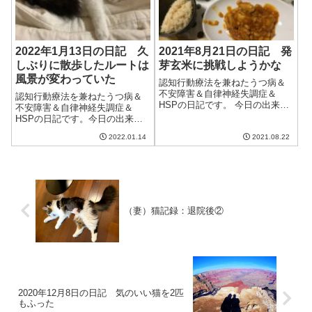
2022年1月13日の日記 久
2021年8月21日の日記 発
しぶりに散歩したルートは
芽玄米に挑戦しようかな
風景が変わっていた
認知行動療法を兼ねたうつ病＆
不安障害＆自律神経失調症＆
認知行動療法を兼ねたうつ病＆
HSPの日記です。 今日の出来事
不安障害＆自律神経失調症＆
今日は雨が降る予報だったのに
HSPの日記です。今日の出来事
まったく降らず、むしろ晴れ間
今日は晴れて良い天気。それほ
が見えて洗濯物が乾いた。また
2022.01.14
2021.08.22
ど寒くなく、散歩も気持ちよか
最近天気予報の精度が悪い。ど
った。しばらく良い天気が続き
うにかならないものだろうか。
そうで素晴らしい。午前中はブ
午前中は妻と散...
ログの更新とクラウドワーク
ス。クラウドワーク...
（妻）猫記録：退院後②
2020年12月8日の日記 気のいい猫を2匹
もふった