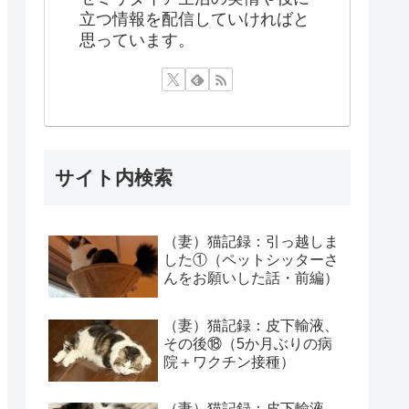
立つ情報を配信していければと
思っています。
サイト内検索
（妻）猫記録：引っ越しま
した①（ペットシッターさ
んをお願いした話・前編）
（妻）猫記録：皮下輸液、
その後⑱（5か月ぶりの病
院＋ワクチン接種）
（妻）猫記録：皮下輸液、