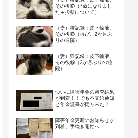
その後⑰（7歳になりまし
た＋投薬について）
（妻）猫記録：皮下輸液、
その後⑯（再び、2か月ぶ
りの通院）
（妻）猫記録：皮下輸液、
その後⑮（2か月ぶりの通
院）
ついに障害年金の審査結果
が到着！！でも不支給通知
と年金証書が両方来た？
障害年金更新のお知らせが
到着、手続き開始へ