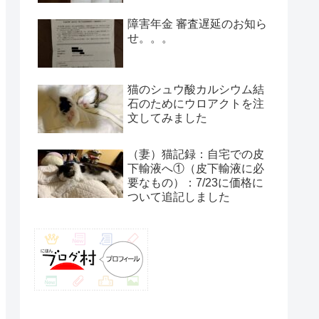
障害年金 審査遅延のお知ら
せ。。。
猫のシュウ酸カルシウム結
石のためにウロアクトを注
文してみました
（妻）猫記録：自宅での皮
下輸液へ①（皮下輸液に必
要なもの）：7/23に価格に
ついて追記しました