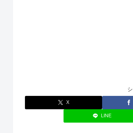
シ
X
LINE