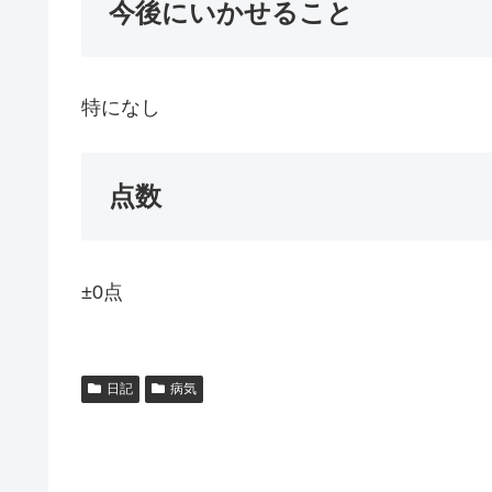
今後にいかせること
特になし
点数
±0点
日記
病気