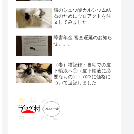
猫のシュウ酸カルシウム結
石のためにウロアクトを注
文してみました
障害年金 審査遅延のお知ら
せ。。。
（妻）猫記録：自宅での皮
下輸液へ①（皮下輸液に必
要なもの）：7/23に価格に
ついて追記しました