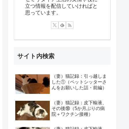
立つ情報を配信していければと
思っています。
サイト内検索
（妻）猫記録：引っ越しま
した①（ペットシッターさ
んをお願いした話・前編）
（妻）猫記録：皮下輸液、
その後⑱（5か月ぶりの病
院＋ワクチン接種）
（妻）猫記録：皮下輸液、