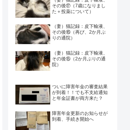
その後⑰（7歳になりまし
た＋投薬について）
（妻）猫記録：皮下輸液、
その後⑯（再び、2か月ぶ
りの通院）
（妻）猫記録：皮下輸液、
その後⑮（2か月ぶりの通
院）
ついに障害年金の審査結果
が到着！！でも不支給通知
と年金証書が両方来た？
障害年金更新のお知らせが
到着、手続き開始へ