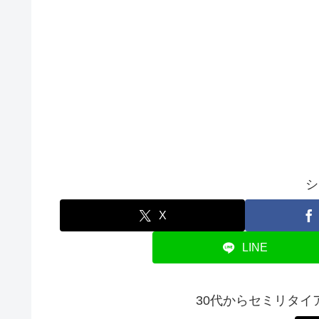
シ
X
LINE
30代からセミリタ