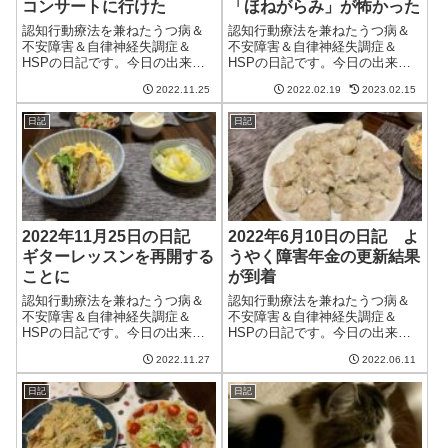
コンサートに行けた
「ほねがらみ」が怖かった
認知行動療法を兼ねたうつ病＆
認知行動療法を兼ねたうつ病＆
不安障害＆自律神経失調症＆
不安障害＆自律神経失調症＆
HSPの日記です。今日の出来事
HSPの日記です。今日の出来事
今日はまあまあいい天気。雲は
今日は朝から良い天気。気温は
2022.11.25
2022.02.19
2023.02.15
あるけど全体的にはいい天気で
低いけど日差しが暖かかった。
暖かかった。11月の終わりなの
まあ、ずっと家のなかにいるか
日記
日記
に20度を超える天気というのは
らどちらにしろ暖かいのだけ
ちょっと高すぎる気もする。ま
ど。午前中はブログの更新とク
あ、寒すぎる...
ラウドワークス。ク...
2022年11月25日の日記
2022年6月10日の日記 よ
ギターレッスンを再開する
うやく障害年金の更新結果
ことに
が到着
認知行動療法を兼ねたうつ病＆
認知行動療法を兼ねたうつ病＆
不安障害＆自律神経失調症＆
不安障害＆自律神経失調症＆
HSPの日記です。今日の出来事
HSPの日記です。今日の出来事
今日は雨のち晴の天気。明日も
今日も曇りの天気。またしばら
2022.11.27
2022.06.11
雨らしいし、冬に向けて寒くな
くまともな青空を見ていない気
っていく前触れだろうか。その
がする。雨が降っていないのは
日記
日記
前に紅葉を見に行きたいなぁ。
いいことなのかどうなのか。庭
昨日のコンサートの影響はな
の植物に水をやるタイミングが
く、しっかりと活動...
難しい。3月に提...