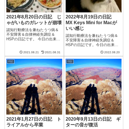
2021年8月20日の日記 じ
2022年8月19日の日記
ゃがいものガレットが崩壊
MX Keys Mini for Macが
いい感じ
認知行動療法を兼ねたうつ病＆
不安障害＆自律神経失調症＆
認知行動療法を兼ねたうつ病＆
HSPの日記です。 今日の出来事
不安障害＆自律神経失調症＆
今日は朝から曇り。雨雲が通り
HSPの日記です。今日の出来事
過ぎることもあり、あまりいい
今日は予報通り空気が乾燥して
天気ではなかった。その分気温
2021.08.21
2021.08.31
2022.08.20
爽やかな一日だった。日本の夏
がそれほど上がらなかったのは
は毎日これだったらいいのにと
良かったけど。この先もしばら
日記
日記
思うほど。でも、残念ながら明
くは雨や雲が続...
日からはまたムシムシするらし
い。一日だけでも...
2021年1月27日の日記 ト
2020年9月13日の日記 ギ
ライアルから卒業
ターの音が復活