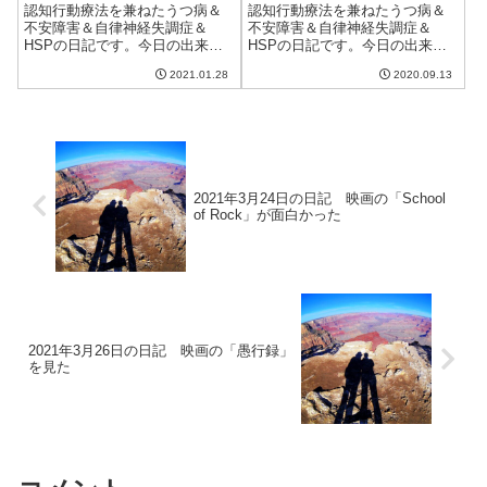
認知行動療法を兼ねたうつ病＆
認知行動療法を兼ねたうつ病＆
不安障害＆自律神経失調症＆
不安障害＆自律神経失調症＆
HSPの日記です。今日の出来事
HSPの日記です。今日の出来事
今日もいまいちすっきり晴れな
今日は朝から天気が悪くて一日
2021.01.28
2020.09.13
い天気。洗濯物は浴室乾燥にか
雨。でも、割と昨日はよく寝れ
ける。気温が高いおかげで、こ
たおかげか比較的調子がいい。
の季節にしてはよく乾いたか
やっぱり睡眠は大切。涼しいと
な。また明日は天気が下り坂の
いっていた割に思ったよりも涼
ようで、憂鬱。唇の...
しくなかったのが...
2021年3月24日の日記 映画の「School
of Rock」が面白かった
2021年3月26日の日記 映画の「愚行録」
を見た