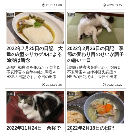
行った。手術後の定期検診のた
今日も晴れて良い天気。ただ、
2021.11.09
2020.09.27
め。幸い、数値は悪...
夕方には曇ってきて、夜には雨
になった。明日は雨みたいだけ
日記
日記
ど、あまりひどく降らないと良
いなぁ。明日から妻が手術のた
めの入院で不在と...
2022年7月25日の日記 大
2022年2月26日の日記 季
量のA型シリカゲルによる
節の変わり目のせいか調子
除湿は断念
の悪い一日
認知行動療法を兼ねたうつ病＆
認知行動療法を兼ねたうつ病＆
不安障害＆自律神経失調症＆
不安障害＆自律神経失調症＆
HSPの日記です。今日の出来事
HSPの日記です。今日の出来事
今日も暑い一日。日差しが強
今日は季節が変わって暖かい一
2022.07.26
2022.02.27
く、庭に水を2回まかなくてはな
日。朝晩は相変わらず寒いけ
らなかった。明日は台風になり
ど、空気が変わった感がある。
日記
日記
きらない熱帯低気圧が来るらし
花粉症がひどい妻は嫌そうだけ
い。猫の調子が悪くならないと
ど、春が来るのはなんだか意味
いいけど。ちょっ...
もなくうきうきする...
2022年11月24日 余裕で
2022年2月18日の日記