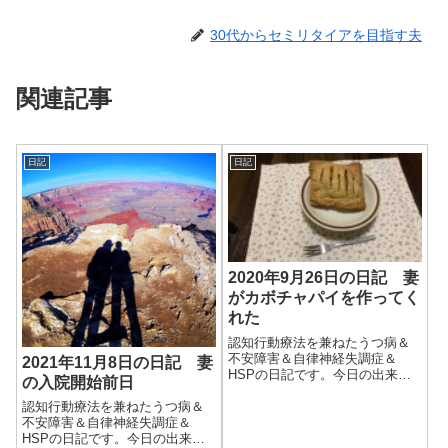
30代からセミリタイアを目指す夫
関連記事
日記
日記
2020年9月26日の日記 妻
がカボチャパイを作ってく
れた
認知行動療法を兼ねたうつ病＆
不安障害＆自律神経失調症＆
2021年11月8日の日記 妻
HSPの日記です。今日の出来事
の入院開始前日
今日は一日中雨。曇りの予報だ
ったが、細かい雨が降り続いて
認知行動療法を兼ねたうつ病＆
いた。気温は低く過ごしやす
不安障害＆自律神経失調症＆
い。妻が猫を動物病院に連れて
HSPの日記です。今日の出来事