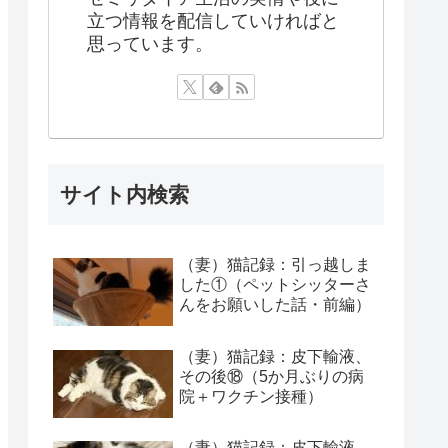
立つ情報を配信していければと
思っています。
サイト内検索
（妻）猫記録：引っ越しま
した①（ペットシッターさ
んをお願いした話・前編）
（妻）猫記録：皮下輸液、
その後⑱（5か月ぶりの病
院＋ワクチン接種）
（妻）猫記録：皮下輸液、