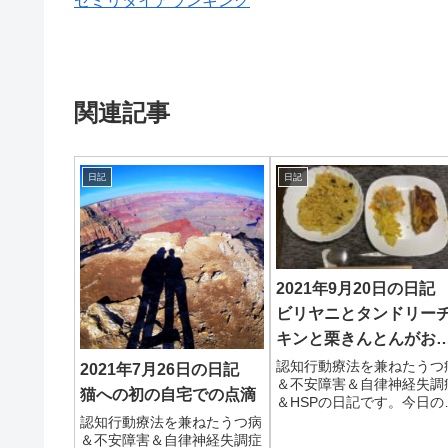
関連記事
日記
日記
2021年9月20日の日
ビリヤニとタンドリー
キンと栗きんとんがお
しかった
認知行動療法を兼ねたうつ
2021年7月26日の日記
＆不安障害＆自律神経失調
猫への初の自宅での点滴
＆HSPの日記です。今日の
来事今日は祝日ということ
認知行動療法を兼ねたうつ病
妻が休み。少し寝坊して起
＆不安障害＆自律神経失調症