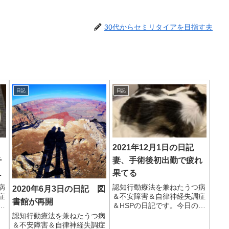
30代からセミリタイアを目指す夫
日記
日記
記
2021年12月1日の日記
チ
妻、手術後初出勤で疲れ
い
果てる
病
認知行動療法を兼ねたうつ病
2020年6月3日の日記 図
症
＆不安障害＆自律神経失調症
書館が再開
出
＆HSPの日記です。今日の出
で
来事昨日の夜から風雨が強
認知行動療法を兼ねたうつ病
き
く、午前中は荒れた天気だっ
＆不安障害＆自律神経失調症