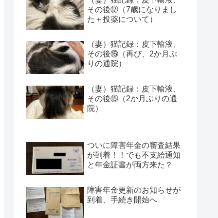
その後⑰（7歳になりまし
た＋投薬について）
（妻）猫記録：皮下輸液、
その後⑯（再び、2か月ぶ
りの通院）
（妻）猫記録：皮下輸液、
その後⑮（2か月ぶりの通
院）
ついに障害年金の審査結果
が到着！！でも不支給通知
と年金証書が両方来た？
障害年金更新のお知らせが
到着、手続き開始へ