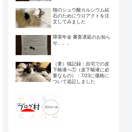
猫のシュウ酸カルシウム結
石のためにウロアクトを注
文してみました
障害年金 審査遅延のお知ら
せ。。。
（妻）猫記録：自宅での皮
下輸液へ①（皮下輸液に必
要なもの）：7/23に価格に
ついて追記しました