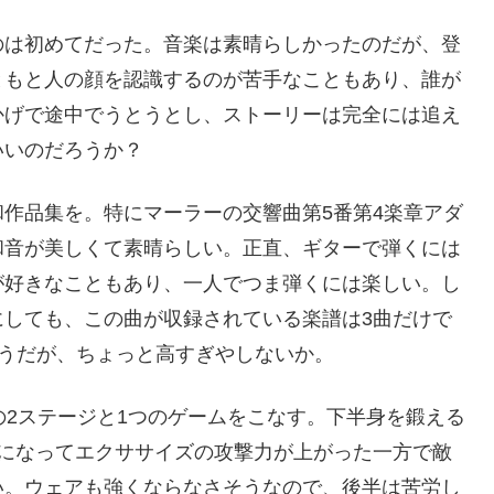
のは初めてだった。音楽は素晴らしかったのだが、登
ともと人の顔を認識するのが苦手なこともあり、誰が
かげで途中でうとうとし、ストーリーは完全には追え
いいのだろうか？
作品集を。特にマーラーの交響曲第5番第4楽章アダ
和音が美しくて素晴らしい。正直、ギターで弾くには
が好きなこともあり、一人でつま弾くには楽しい。し
にしても、この曲が収録されている楽譜は3曲だけで
だそうだが、ちょっと高すぎやしないか。
の2ステージと1つのゲームをこなす。下半身を鍛える
目になってエクササイズの攻撃力が上がった一方で敵
い。ウェアも強くならなさそうなので、後半は苦労し