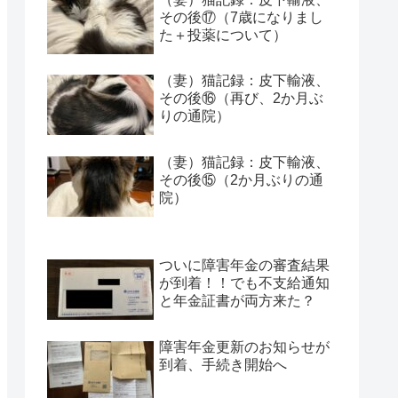
その後⑰（7歳になりまし
た＋投薬について）
（妻）猫記録：皮下輸液、
その後⑯（再び、2か月ぶ
りの通院）
（妻）猫記録：皮下輸液、
その後⑮（2か月ぶりの通
院）
ついに障害年金の審査結果
が到着！！でも不支給通知
と年金証書が両方来た？
障害年金更新のお知らせが
到着、手続き開始へ