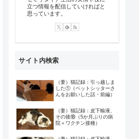
立つ情報を配信していければと
思っています。
サイト内検索
（妻）猫記録：引っ越しま
した①（ペットシッターさ
んをお願いした話・前編）
（妻）猫記録：皮下輸液、
その後⑱（5か月ぶりの病
院＋ワクチン接種）
（妻）猫記録：皮下輸液、