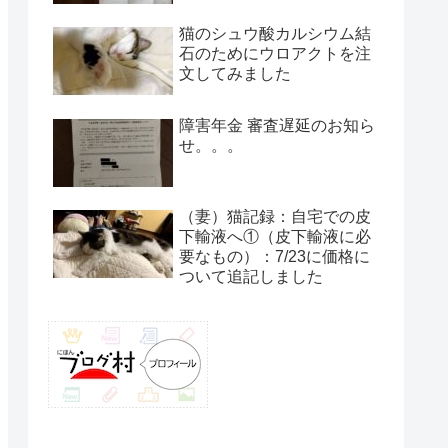
猫のシュウ酸カルシウム結
石のためにウロアクトを注
文してみました
障害年金 審査遅延のお知ら
せ。。。
（妻）猫記録：自宅での皮
下輸液へ①（皮下輸液に必
要なもの）：7/23に価格に
ついて追記しました