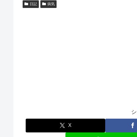
日記
病気
シ
X