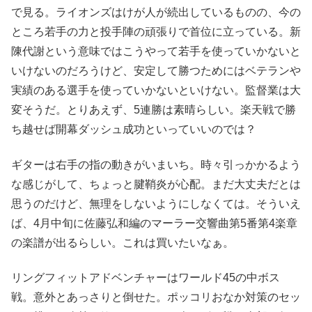
で見る。ライオンズはけが人が続出しているものの、今の
ところ若手の力と投手陣の頑張りで首位に立っている。新
陳代謝という意味ではこうやって若手を使っていかないと
いけないのだろうけど、安定して勝つためにはベテランや
実績のある選手を使っていかないといけない。監督業は大
変そうだ。とりあえず、5連勝は素晴らしい。楽天戦で勝
ち越せば開幕ダッシュ成功といっていいのでは？
ギターは右手の指の動きがいまいち。時々引っかかるよう
な感じがして、ちょっと腱鞘炎が心配。まだ大丈夫だとは
思うのだけど、無理をしないようにしなくては。そういえ
ば、4月中旬に佐藤弘和編のマーラー交響曲第5番第4楽章
の楽譜が出るらしい。これは買いたいなぁ。
リングフィットアドベンチャーはワールド45の中ボス
戦。意外とあっさりと倒せた。ポッコリおなか対策のセッ