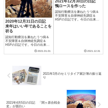
2021年12月30日の日記
鴨ロースを作った
認知行動療法を兼ねたうつ病＆
不安障害＆自律神経失調症＆
HSPの日記です。今日の出来事
2020年12月31日の日記
今日は昨日よりも気温が上がり
来年はいい年であることを
暖かい一日だった。この季節と
祈る
は思えない暖かさで、過ごしや
すい。でも、明日からは一気に
認知行動療法を兼ねたうつ病＆
気温が下がるらしい。ちょっと
不安障害＆自律神経失調症＆
憂鬱。午前中は鴨...
HSPの日記です。今日の出来事
今日は大晦日。天気はいいもの
2021.01.01
2021.12.31
の、朝から気温が低く、まさに
寒波到来と行った感じ。ただ、
他の地域とは違って雪までは降
っていないのが救いかな。自宅
で床暖房をつけて...
2021年3月のセミリタイア家計簿の振り返
り
2021年4月5日の日記 「関ヶ原合戦全
史」が面白い