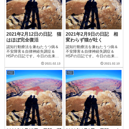
2021年2月12日の日記 猫
2021年2月9日の日記 相
はほぼ完全復活
変わらず猫が吐く
認知行動療法を兼ねたうつ病＆
認知行動療法を兼ねたうつ病＆
不安障害＆自律神経失調症＆
不安障害＆自律神経失調症＆
HSPの日記です。今日の出来事
HSPの日記です。今日の出来事
今日は午前中は天気がよかった
今日も昨日に続いて天気はいい
2021.02.13
2021.02.10
ものの、だんだんと曇りにな
けど気温が低い日。でも、明日
り、洗濯物が乾ききらなかっ
からはまた暖かくなるらしい。
日記
日記
た。残念。そして月曜日は雨が
振れ幅が大きいと体と心にこた
降るらしい。しばらくは暖かい
える。。。そして、またもう1回
みたいだけど、久しぶ...
くらいは雪が降...