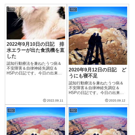
日記
日記
2022年9月10日の日記 排
水エラーが出た食洗機を直
した
認知行動療法を兼ねたうつ病＆
不安障害＆自律神経失調症＆
2020年9月12日の日記 ど
HSPの日記です。今日の出来事
うにも寝不足
今日は涼しい一日。日差しは暑
いものの空気は乾燥しており、
認知行動療法を兼ねたうつ病＆
一日中過ごしやすかった。やは
不安障害＆自律神経失調症＆
り湿度が低いと全然違う。これ
HSPの日記です。今日の出来事
でまた調子を上昇気流に乗せて
今日も朝から晴れて暑い日。ま
2022.09.11
2020.09.12
いきたい。午前中...
だまだ秋は遠いと感じる。明日
の天気予報を見ると最高気温が
日記
日記
26度とおかしな気温だっ
た。。。寒暖差が激しいと精神
にダメージが来る。。...