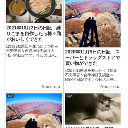
から涼しくなるらしい。本当に
そうだといいの...
2021年10月2日の日記 練
りごまを自作したら棒々鶏
がおいしくできた
認知行動療法を兼ねたうつ病＆
不安障害＆自律神経失調症＆
2020年11月5日の日記 ス
HSPの日記です。今日の出来事
ーパーとドラッグストアで
今日は台風一過で良い天気。気
買い物ができた
温も上がり、夏のような日だっ
た。洗濯物がよく乾いたのは良
認知行動療法を兼ねたうつ病＆
かったかな。でも、この暑さは
不安障害＆自律神経失調症＆
しばらく続くらしい。朝、5時く
HSPの日記です。今日の出来事
らいに目覚めて...
今日もまた快晴で気持ちのいい
2021.10.03
2020.11.06
一日だった。だいぶ朝晩の気温
は下がってきたものの、日中は
日記
日記
相変わらず暖かい。体調もこん
な調子でよくなってくれるとい
いのだけど。午前...