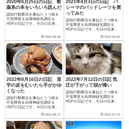
2020年6月25日の日記 断
2021年4月3日の日記 パ
薬系の本をいろいろ読んだ
シーマのパッドシーツを買
ってみた
認知行動療法を兼ねたうつ病＆
不安障害＆自律神経失調症＆
認知行動療法を兼ねたうつ病＆
HSPの日記です。今日の出来事
不安障害＆自律神経失調症＆
今日は朝から雨が降っていたが
HSPの日記です。今日の出来事
じきにやんだ。今日はまだ涼し
今日は朝から晴れ。の予報だっ
いが明日からは暑くなるらし
2020.06.26
2021.04.04
たのだが、思ったよりも晴れな
い。もう七月が近いのでしょう
くて、毛布を洗ったもののいま
がないとはいえ、蒸し暑いのは
日記
日記
いち乾ききらなかった。気温は
憂鬱。うつ病などの...
暖かく、春らしい日ではあった
のだけど、明日か...
2022年8月16日の日記 里
2022年7月12日の日記 気
芋の皮をむいたら手がかゆ
圧が下がって頭が痛い
くなった
認知行動療法を兼ねたうつ病＆
不安障害＆自律神経失調症＆
認知行動療法を兼ねたうつ病＆
HSPの日記です。今日の出来事
不安障害＆自律神経失調症＆
今日は雨が降ったりやんだりの
HSPの日記です。今日の出来事
一日。夜には激しく降った。水
今日は晴れて暑い一日。40度近
瓶が心配ではあったけど、ここ
2022.08.17
2022.07.13
くまで上がったところもあるら
まで降らなくてもよかったの
しく、東京では猛暑日の記録を
に。気圧が下がっていることも
日記
日記
更新したとか。ただ、明日の雨
あり、夫は頭が痛く...