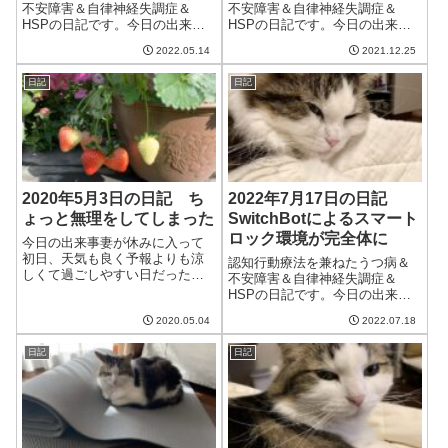
不安障害＆自律神経失調症＆
不安障害＆自律神経失調症＆
HSPの日記です。今日の出来事
HSPの日記です。今日の出来事
今日は雨。本降りになり湿度が
今日は良い天気だったけど日差
2022.05.14
2021.12.25
高い。今年は積極的に湿度を下
しが弱く、洗濯物が乾かなかっ
げていくのが目標だから、そろ
た。このため、午後からは浴室
日記
日記
そろエアコンの再熱除湿の出番
乾燥機を稼働。冬は服が分厚い
かな。快適に過ごして少しでも
のに洗濯物が乾きづらいので困
早く体調を回復さ...
る。妻と相談して...
2020年5月3日の日記 ち
2022年7月17日の日記
ょっと無理をしてしまった
SwitchBotによるスマート
ロック環境が完全体に
今日の出来事妻が休みに入って
初日、天気も良く予報よりも涼
認知行動療法を兼ねたうつ病＆
しくて過ごしやすい日だった。
不安障害＆自律神経失調症＆
朝は8時まで寝坊する。といって
HSPの日記です。今日の出来事
も、8時までずっと起きているわ
今日は晴れて良い天気。久しぶ
けではなく、5時ごろからはうつ
2020.05.04
2022.07.18
りに気温が上がり、夏らしい日
らうつらといった感じ。年を取
だった。ようやく蝉も鳴き出
ったということなのだろう。と
日記
日記
し、本格的な夏といった感じか
はいえ、以...
な。注文していたものが届き、
ようやくSwitc...