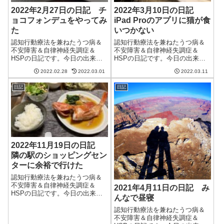
2022年2月27日の日記 チ
2022年3月10日の日記
ョコフォンデュをやってみ
iPad Proのアプリに猫が食
た
いつかない
認知行動療法を兼ねたうつ病＆
認知行動療法を兼ねたうつ病＆
不安障害＆自律神経失調症＆
不安障害＆自律神経失調症＆
HSPの日記です。今日の出来事
HSPの日記です。今日の出来事
今日も朝から良い天気。そして
今日はそれほど気温が高くなか
2022.02.28
2022.03.01
2022.03.11
気温が上がり、東京の気温は19
ったけど、日差しが暖かくて穏
度になったらしい。朝晩は相変
やかな日。散歩の時に1段階薄い
日記
日記
わらず寒いけど、我が家でも床
上着で十分だった。週末にかけ
暖房をやめてエアコンになっ
ては気温が20度に達するみたい
た。これで光熱費...
で、いよいよ...
2022年11月19日の日記
隣の駅のショッピングセン
ターに余裕で行けた
認知行動療法を兼ねたうつ病＆
不安障害＆自律神経失調症＆
2021年4月11日の日記 み
HSPの日記です。今日の出来事
んなで昼寝
今日は秋晴れのいい天気。日差
しが暖かく、まさに秋という感
認知行動療法を兼ねたうつ病＆
じ。明日は雨みたいだし、これ
不安障害＆自律神経失調症＆