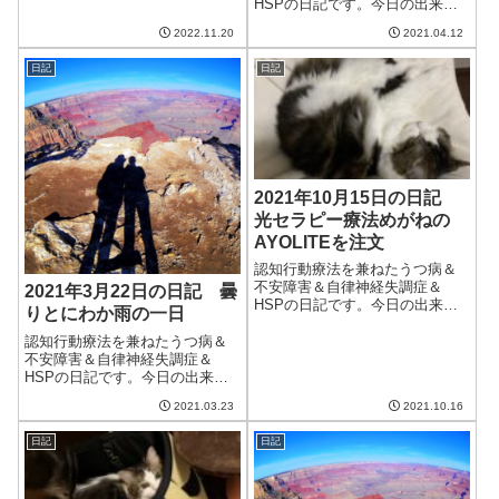
から気温が下がりそうなので、
HSPの日記です。今日の出来事
今シーズン一番の良い気候なの
今日は暖かい一日だった。日差
2022.11.20
2021.04.12
ではないだろうか...
しが強く、背中に当たると背中
が熱く感じるほど。ようやく寒
日記
日記
さも終わるようでよかった。今
朝は寝坊をして、8時過ぎに起き
た。妻も繁忙期...
2021年10月15日の日記
光セラピー療法めがねの
AYOLITEを注文
認知行動療法を兼ねたうつ病＆
不安障害＆自律神経失調症＆
2021年3月22日の日記 曇
HSPの日記です。今日の出来事
りとにわか雨の一日
今日は朝から良い天気。気温も
そこそこで湿度が低く、過ごし
認知行動療法を兼ねたうつ病＆
やすかった。土日には雨が降
不安障害＆自律神経失調症＆
り、これで本格的に季節が秋に
HSPの日記です。今日の出来事
なるらしい。風邪を引かないよ
今日は晴れ間があるはずが、ず
2021.03.23
2021.10.16
うに気をつけねば。...
っと曇りでにわか雨も降る日だ
った。洗濯物がいまいち乾か
日記
日記
ず、気分もすっきりしない。そ
れほど寒くなかったのはよかっ
たのだけど、春らし...