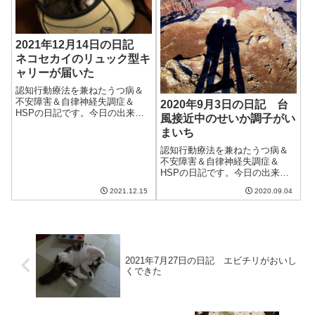
2021年12月14日の日記
ネコセカイのリュック型キ
ャリーが届いた
認知行動療法を兼ねたうつ病＆
不安障害＆自律神経失調症＆
2020年9月3日の日記 台
HSPの日記です。今日の出来事
風接近中のせいか調子がい
今日は一日中天気が良くなかっ
まいち
た。気温も上がらず、今年一番
の寒さ。床暖房をつけて暖かく
認知行動療法を兼ねたうつ病＆
過ごした。妻が猫用に床暖房を
不安障害＆自律神経失調症＆
利用したこたつを作ったとこ
HSPの日記です。今日の出来事
ろ、入ったのだけど...
今日は再び夏らしい暑い日。幸
2021.12.15
2020.09.04
い台風9号も10号もこちらには来
ないようだが、その影響で暑い
のだろうか。うつ病の身には低
気圧の接近がこたえる気がす
る。妻が朝から...
2021年7月27日の日記 エビチリがおいし
くできた