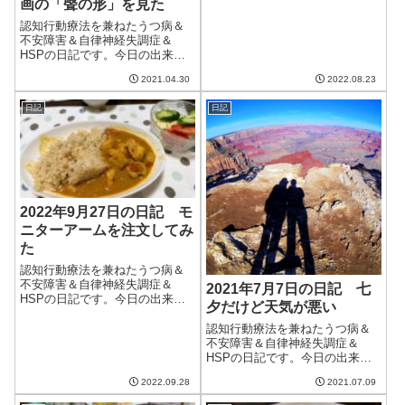
画の「聲の形」を見た
日。やはり真夏の暑さは過ぎ、
夜に散歩したときも割と涼やか
認知行動療法を兼ねたうつ病＆
に歩けた。9月になったらもっと
不安障害＆自律神経失調症＆
涼しくなるかな。午前中は仕
HSPの日記です。今日の出来事
事。出来高案件をこ...
今日は朝から雨が降ったりやん
2021.04.30
2022.08.23
だりの天気。久しぶりにまとま
った雨が降ったのはいいのだ
日記
日記
が、強風のせいで庭のカンパニ
ュラが一部倒れて折れてしまっ
た。。。もうすぐで...
2022年9月27日の日記 モ
ニターアームを注文してみ
た
認知行動療法を兼ねたうつ病＆
不安障害＆自律神経失調症＆
2021年7月7日の日記 七
HSPの日記です。今日の出来事
夕だけど天気が悪い
今朝も早くに起きてしまい、し
ょうがないので起き出す。技術
認知行動療法を兼ねたうつ病＆
案件の作業を少ししているとい
不安障害＆自律神経失調症＆
つもの起床時刻になって妻が起
HSPの日記です。今日の出来事
床。最近早期覚醒が多いのだけ
今日は七夕。だけど、梅雨らし
2022.09.28
2021.07.09
どなぜだろう。し...
く天気は悪く、星は見えなかっ
た。そして、今日も蒸し暑く、