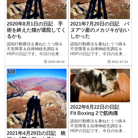
2020年8月1日の日記 手
2021年7月20日の日記 バ
術を終えた猫が退院してく
ヌアツ産のメカジキがおい
るかも
しかった
認知行動療法を兼ねたうつ病＆
認知行動療法を兼ねたうつ病＆
不安障害＆自律神経失調症＆
不安障害＆自律神経失調症＆
HSPの日記です。今日の出来事
HSPの日記です。今日の出来事
今日から梅雨明け。それに伴い
今日も朝から快晴。気温も上が
2020.08.02
2021.07.21
一日中いい天気だった。ようや
り、洗濯物がよく乾く。そし
くシーツを洗ったりなんやかん
て、庭に植えたインパチェンス
日記
日記
やとすることができ、気分も良
が昼過ぎにはしおれてしま
い気がする。ベルソムラをやめ
う。。。水が足りないのかと思
てから4日ほどた...
って水をあげても復活し...
2022年8月22日の日記
Fit Boxing 2で筋肉痛
認知行動療法を兼ねたうつ病＆
不安障害＆自律神経失調症＆
HSPの日記です。今日の出来事
2021年4月29日の日記 映
今日は晴れたり曇ったりの一