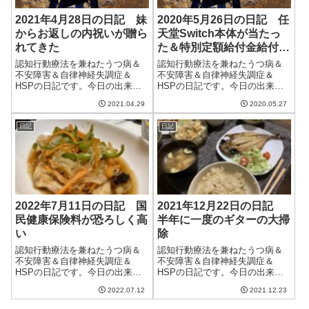
2021年4月28日の日記 妹
2020年5月26日の日記 任
からお返しの内祝いが贈ら
天堂Switch本体が当たっ
れてきた
た＆特別定額給付金給付決
定通知書がやってきた
認知行動療法を兼ねたうつ病＆
認知行動療法を兼ねたうつ病＆
不安障害＆自律神経失調症＆
不安障害＆自律神経失調症＆
HSPの日記です。今日の出来事
HSPの日記です。今日の出来事
今日は一日中曇りという予報だ
今日はまた不安定な天気。日差
2021.04.29
2020.05.27
ったが、意外と晴れ間もあっ
しも出たが午後からは雨が降っ
て、洗濯物が乾いてくれた。明
てきた。洗濯ものはどうにか雨
日記
日記
日は久しぶりに本格的な雨らし
が降る前に取り入れられたが、
い。憂鬱ではあるが、庭の草木
もう梅雨なのだろうか?午前中は
にとってはたまには...
ブログ更新とシ...
2022年7月11日の日記 国
2021年12月22日の日記
民健康保険料が恐ろしく高
半年に一度のギターの大掃
い
除
認知行動療法を兼ねたうつ病＆
認知行動療法を兼ねたうつ病＆
不安障害＆自律神経失調症＆
不安障害＆自律神経失調症＆
HSPの日記です。今日の出来事
HSPの日記です。今日の出来事
今日はまあまあ天気のいい一
今日も朝から良い天気。風が少
2022.07.12
2021.12.23
日。明日からは雨続きみたいな
しあるため寒くはあるが、日差
ので貴重な晴れ間といったとこ
しもあるので暖かくもあった。