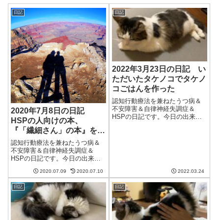
日記
日記
2022年3月23日の日記 い
ただいたタケノコでタケノ
コごはんを作った
認知行動療法を兼ねたうつ病＆
不安障害＆自律神経失調症＆
2020年7月8日の日記
HSPの日記です。今日の出来事
HSPの人向けの本、
今日は昨日のように雪は降らな
『「繊細さん」の本』を読
かったけどいまいちな天気。ど
んだ
うも最近またあまり眠れず、調
認知行動療法を兼ねたうつ病＆
子が良くない気がする。季節の
不安障害＆自律神経失調症＆
変わり目だから仕方ないのかも
HSPの日記です。今日の出来事
しれないけど、ど...
今日は朝から本降りの雨。そん
2020.07.09
2020.07.10
2022.03.24
な中妻が図書館と買い物に行っ
てくれた。感謝しかないが、自
日記
日記
分がそれに協力できないのがつ
らい。早く良くなって協力した
い。HSPの人が...