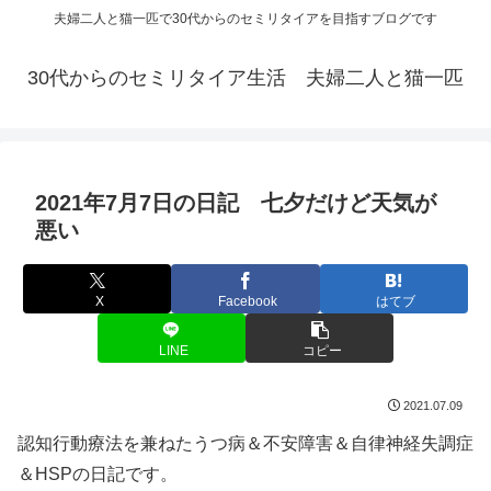
夫婦二人と猫一匹で30代からのセミリタイアを目指すブログです
30代からのセミリタイア生活 夫婦二人と猫一匹
2021年7月7日の日記 七夕だけど天気が
悪い
X
Facebook
はてブ
LINE
コピー
2021.07.09
認知行動療法を兼ねたうつ病＆不安障害＆自律神経失調症
＆HSPの日記です。