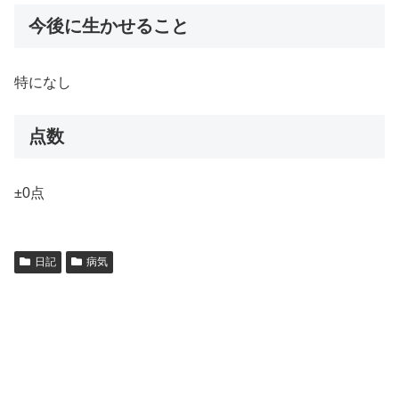
今後に生かせること
特になし
点数
±0点
日記
病気