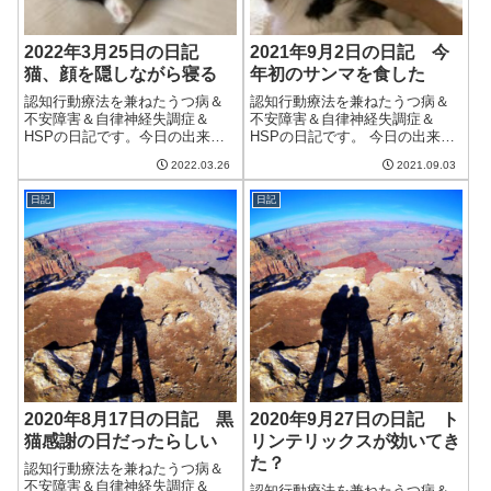
2022年3月25日の日記
2021年9月2日の日記 今
猫、顔を隠しながら寝る
年初のサンマを食した
認知行動療法を兼ねたうつ病＆
認知行動療法を兼ねたうつ病＆
不安障害＆自律神経失調症＆
不安障害＆自律神経失調症＆
HSPの日記です。今日の出来事
HSPの日記です。 今日の出来事
今日は不安定な天気。寒くなく
今日は1日中雨模様。気温も上が
2022.03.26
2021.09.03
なったのはうれしいのだけど、
らず、肌寒い1日だった。ただ、
気持ちよく晴れるということは
家のなかは夏の熱気が残ってお
日記
日記
なく、なんとなく気分がざわつ
り、蒸し暑い感じ。しばらくこ
く。4月に入ってしばらくたたな
の肌寒い天気が続くようなの
いと落ち着かな...
で、体調には...
2020年8月17日の日記 黒
2020年9月27日の日記 ト
猫感謝の日だったらしい
リンテリックスが効いてき
た？
認知行動療法を兼ねたうつ病＆
不安障害＆自律神経失調症＆
認知行動療法を兼ねたうつ病＆