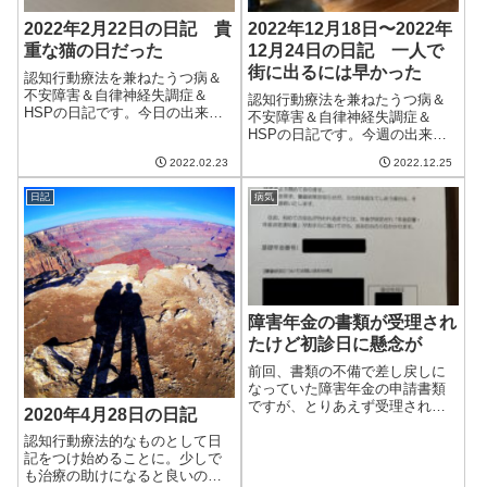
2022年2月22日の日記 貴
2022年12月18日〜2022年
重な猫の日だった
12月24日の日記 一人で
街に出るには早かった
認知行動療法を兼ねたうつ病＆
不安障害＆自律神経失調症＆
認知行動療法を兼ねたうつ病＆
HSPの日記です。今日の出来事
不安障害＆自律神経失調症＆
今日は朝から良い天気で洗濯物
HSPの日記です。今週の出来事
もよく乾いた。気温は低いけど
今週もいろいろと一人での外出
やはり晴れている日は気分も良
2022.02.23
2022.12.25
に挑戦したけど、まだまだ回復
い気がする。今日は2が6つも日
途上であることを実感させられ
付に並んだ日ということで猫の
日記
病気
た。少しずつ慣らしていきた
日だったらしい...
い。日曜日は妻が午後から整体
へ。背中や首、肩の...
障害年金の書類が受理され
たけど初診日に懸念が
前回、書類の不備で差し戻しに
なっていた障害年金の申請書類
ですが、とりあえず受理されま
2020年4月28日の日記
した!が、初診日の点で懸念があ
りもしかすると追加書類を出さ
認知行動療法的なものとして日
ないといけないかもしれませ
記をつけ始めることに。少しで
ん。3点の修正でとりあえず受理
も治療の助けになると良いのだ