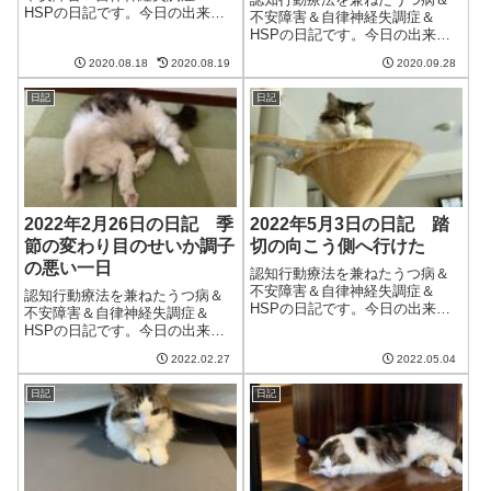
HSPの日記です。今日の出来事
不安障害＆自律神経失調症＆
今日も朝からいい天気で暑い。
HSPの日記です。今日の出来事
午後からは雨になるといってい
今日もいまいち良くない天気。
たがほとんど降らず。もうちょ
2020.08.18
2020.08.19
2020.09.28
気温は低く涼しいが、時折雨が
い天気予報の精度が上がらない
降る。午後からは晴れてきたも
ものか。というか、なぜ気象予
日記
日記
のの、まだ秋晴れとはならず。
報士は天気予報が...
明日からは天気がいいみたいな
ので期待したい。...
2022年2月26日の日記 季
2022年5月3日の日記 踏
節の変わり目のせいか調子
切の向こう側へ行けた
の悪い一日
認知行動療法を兼ねたうつ病＆
不安障害＆自律神経失調症＆
認知行動療法を兼ねたうつ病＆
HSPの日記です。今日の出来事
不安障害＆自律神経失調症＆
今日は久しぶりに快晴。気温は
HSPの日記です。今日の出来事
まだ低いものの日差しが暖か
今日は季節が変わって暖かい一
く、過ごしやすい1日だった。や
2022.02.27
2022.05.04
日。朝晩は相変わらず寒いけ
はりGWはこうでないと。朝起き
ど、空気が変わった感がある。
てキャットタワーの上に設置し
日記
日記
花粉症がひどい妻は嫌そうだけ
たハンモックを...
ど、春が来るのはなんだか意味
もなくうきうきする...