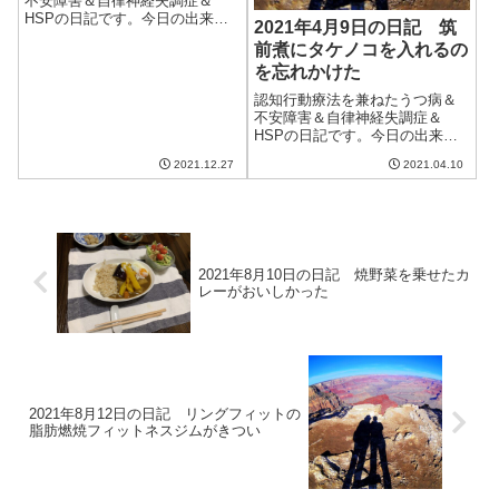
不安障害＆自律神経失調症＆
HSPの日記です。今日の出来事
2021年4月9日の日記 筑
今日は予報通り寒い日。天気は
前煮にタケノコを入れるの
良いのに気温が上がらず、寒い
を忘れかけた
一日だった。ただ、風はそれほ
ど強くなかったので、体感気温
認知行動療法を兼ねたうつ病＆
としてはましだったかな。雪が
不安障害＆自律神経失調症＆
降らなかったのも...
HSPの日記です。今日の出来事
今日は朝から晴れ。気温はそれ
2021.12.27
2021.04.10
ほど上がらないが、気持ちよく
晴れて洗濯物もよく乾いた。土
日も天気はいいけど気温はそれ
ほど上がらないらしい。まだ春
は始まったばかり...
2021年8月10日の日記 焼野菜を乗せたカ
レーがおいしかった
2021年8月12日の日記 リングフィットの
脂肪燃焼フィットネスジムがきつい