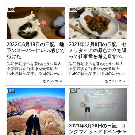
日記
日記
2022年6月19日の日記 地
2021年12月8日の日記 セ
下のスーパーにいい感じで
ミリタイアの原点に立ち返
行けた
って仕事量を考え直すべき
か
認知行動療法を兼ねたうつ病＆
認知行動療法を兼ねたうつ病＆
不安障害＆自律神経失調症＆
不安障害＆自律神経失調症＆
HSPの日記です。今日の出来事
HSPの日記です。今日の出来事
今日は割といい天気。快晴とは
今日は一日中雨。特に午前中は
2022.06.20
2021.12.09
いかないけど晴れ間が出て、暑
本降りの雨で、気温が上がら
いけどそれなりに風が涼しい日
ず、肌寒い一日だった。ただ、
日記
日記
だった。ただ家のなかは湿度が
久しぶりに湿度が低くなく、加
高く、エアコンを除湿でつける
湿器が必要ない日でもあった。
ことに。積極的に...
たまには雨が降らな...
2021年8月26日の日記 リ
ングフィットアドベンチャ