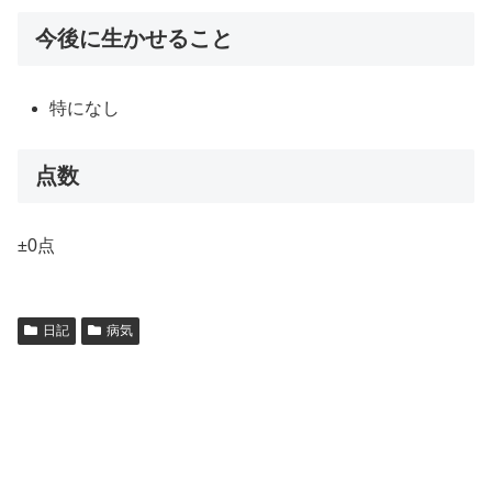
今後に生かせること
特になし
点数
±0点
日記
病気