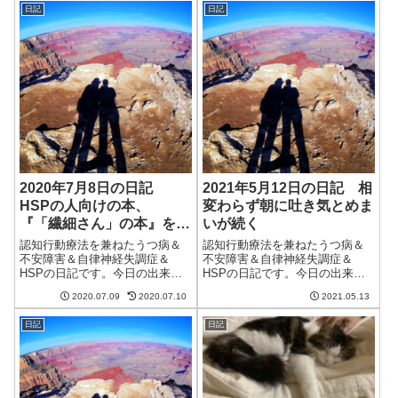
れず、気温も上がらなかった。
最近天気の変化がなくてあまり
日記
日記
最近天気予報が当たらない気が
書くことがない。妻は月末とい
する。もっと精度があがらない
うこともあり忙しく、いつもは
ものか。問い合わ...
午前中だけの仕事...
2020年7月8日の日記
2021年5月12日の日記 相
HSPの人向けの本、
変わらず朝に吐き気とめま
『「繊細さん」の本』を読
いが続く
んだ
認知行動療法を兼ねたうつ病＆
認知行動療法を兼ねたうつ病＆
不安障害＆自律神経失調症＆
不安障害＆自律神経失調症＆
HSPの日記です。今日の出来事
HSPの日記です。今日の出来事
今日は朝から本降りの雨。そん
今日は一日曇り空。たまに薄日
2020.07.09
2020.07.10
2021.05.13
な中妻が図書館と買い物に行っ
が差すことはあるけど、基本的
てくれた。感謝しかないが、自
にはずっと曇りだった。洗濯物
日記
日記
分がそれに協力できないのがつ
は外に出せば乾いたかもしれな
らい。早く良くなって協力した
いけど、今日も浴室乾燥。明日
い。HSPの人が...
も雨みたいだし、...