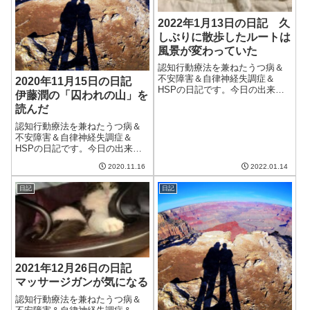
2022年1月13日の日記 久
しぶりに散歩したルートは
風景が変わっていた
認知行動療法を兼ねたうつ病＆
不安障害＆自律神経失調症＆
2020年11月15日の日記
HSPの日記です。今日の出来事
伊藤潤の「囚われの山」を
今日は晴れて良い天気。それほ
読んだ
ど寒くなく、散歩も気持ちよか
った。しばらく良い天気が続き
認知行動療法を兼ねたうつ病＆
そうで素晴らしい。午前中はブ
不安障害＆自律神経失調症＆
ログの更新とクラウドワーク
HSPの日記です。今日の出来事
ス。クラウドワーク...
今日も朝からいい天気。でも、
2020.11.16
2022.01.14
ちょっと風があり、日向は暖か
いけど日陰に入るとちょっと寒
日記
日記
い。だいぶ木々も色づいたり葉
が落ちたりして、冬が近づいて
いることを感じる...
2021年12月26日の日記
マッサージガンが気になる
認知行動療法を兼ねたうつ病＆