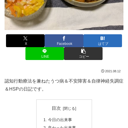
X
Facebook
はてブ
LINE
コピー
2021.08.12
認知行動療法を兼ねたうつ病＆不安障害＆自律神経失調症
＆HSPの日記です。
目次
今日の出来事
良かった出来事