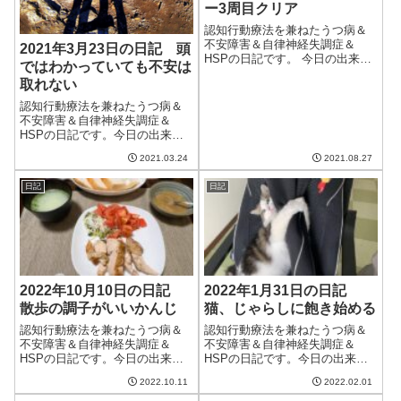
ー3周目クリア
認知行動療法を兼ねたうつ病＆
不安障害＆自律神経失調症＆
2021年3月23日の日記 頭
HSPの日記です。 今日の出来事
ではわかっていても不安は
今日は晴れて天気のいい日。久
取れない
しぶりに最高気温が35度を超え
たらしい。8月も終わりだけど、
認知行動療法を兼ねたうつ病＆
まだまだ暑い日が続くのかな
不安障害＆自律神経失調症＆
ぁ。午前中は妻と散歩へ。今日
HSPの日記です。今日の出来事
も抗不安薬の...
今日は朝からいい天気。最高気
2021.03.24
2021.08.27
温は15℃くらいと高くなかった
が、日差しが暖かいので過ごし
日記
日記
やすかった。明日はさらに暖か
くなるらしい。外出がきついけ
ど桜を見に行け...
2022年10月10日の日記
2022年1月31日の日記
散歩の調子がいいかんじ
猫、じゃらしに飽き始める
認知行動療法を兼ねたうつ病＆
認知行動療法を兼ねたうつ病＆
不安障害＆自律神経失調症＆
不安障害＆自律神経失調症＆
HSPの日記です。今日の出来事
HSPの日記です。今日の出来事
今日もいまいちの天気。晴れ間
今日はまあまあ良い天気。この
2022.10.11
2022.02.01
が出るはずが今日もいまいち晴
季節らしい気温と天気だった。