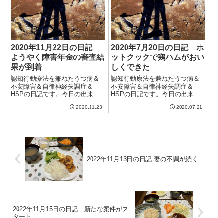
2020年11月22日の日記
2020年7月20日の日記 ホ
ようやく障害年金の審査結
ットクックで鶏ハムがおい
果が到着
しくできた
認知行動療法を兼ねたうつ病＆
認知行動療法を兼ねたうつ病＆
不安障害＆自律神経失調症＆
不安障害＆自律神経失調症＆
HSPの日記です。今日の出来事
HSPの日記です。今日の出来事
今日も朝からいい天気。例によ
今日は曇りのち雨という予報だ
2020.11.23
2020.07.21
って暖かく、11月下旬とは思え
ったが午前中は晴れ間もあって
ない陽気。ものすごく寒いより
洗濯物が良く乾いた。夕方はに
はいいのだろうけど、もう少し
わか雨がきつかったが夜にはや
この季節らしい気候になってく
む。蒸し暑い梅雨の終わりの天
れてもいい気も...
気だった。ミンミ...
2022年11月13日の日記 妻の不調が続く
2022年11月15日の日記 新たな案件がス
タート