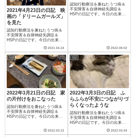
認知行動療法を兼ねたうつ病＆
不安障害＆自律神経失調症＆
2021年4月23日の日記 映
HSPの日記です。今日の出来事
画の「ドリームガールズ」
今日は猛暑に一日。夕方になっ
を見た
ても気温が下がらず、そのせい
か良くも悪くも庭に水をやると
認知行動療法を兼ねたうつ病＆
きに蚊がいなかった。明日はさ
不安障害＆自律神経失調症＆
らに気温が上がるらしい。8月ら
HSPの日記です。今日の出来事
しいといえば8...
今日も朝からいい天気。ここの
2021.04.24
2022.08.02
ところ晴天が続いていてその点
では気分がいい。気温も寒くも
日記
日記
なく暑くもなく、この季節がず
っと続けばいいのにと思う。今
日は自律神経の調...
2022年3月21日の日記 家
2022年3月3日の日記 ふ
の片付けをおこなった
らふらが不安につながりづ
らくなったような
認知行動療法を兼ねたうつ病＆
不安障害＆自律神経失調症＆
認知行動療法を兼ねたうつ病＆
HSPの日記です。今日の出来事
不安障害＆自律神経失調症＆
今日はまあまあ良い天気だった
HSPの日記です。今日の出来事
けどそれほど暖かくなかった。
今日も朝から良い天気。気温が
明日は雪予報なのだけど大丈夫
2022.03.22
2022.03.04
上がり、春が近くなったことを
だろうか？東京は3月に入ってか