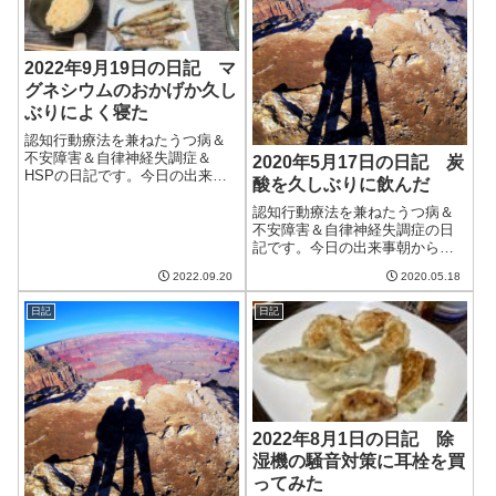
2022年9月19日の日記 マ
グネシウムのおかげか久し
ぶりによく寝た
認知行動療法を兼ねたうつ病＆
不安障害＆自律神経失調症＆
2020年5月17日の日記 炭
HSPの日記です。今日の出来事
酸を久しぶりに飲んだ
今日は荒れ模様の一日。台風が
接近していることもあり風が強
認知行動療法を兼ねたうつ病＆
かった。ただ。思っていたより
不安障害＆自律神経失調症の日
も雨は降らなかったかな。北に
記です。今日の出来事朝から晴
それたからかもしれない。昨日
天でシーツやベッドパッドなど
2022.09.20
2020.05.18
の夜は久しぶりに...
を洗う。明日からは天気が悪い
ようなので貴重な晴れ間。午前
日記
日記
中はブログを更新し、妻と一緒
に散歩へ。しかしながら、5分ほ
どの散歩で緊張...
2022年8月1日の日記 除
湿機の騒音対策に耳栓を買
ってみた