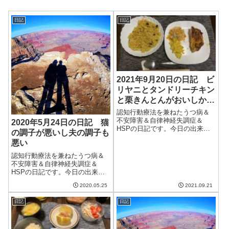
日記
日記
2021年9月20日の日記 ビ
リヤニとタンドリーチキン
と栗きんとんがおいしかっ
た
認知行動療法を兼ねたうつ病＆
不安障害＆自律神経失調症＆
2020年5月24日の日記 猫
HSPの日記です。今日の出来事
の調子が悪いし夫の調子も
今日は祝日ということで妻が休
悪い
み。少し寝坊して起きる。今日
も晴れて空気がさわやかだった
認知行動療法を兼ねたうつ病＆
が、最高気温はちょっと高かっ
不安障害＆自律神経失調症＆
た。ただ、やっぱり湿度が低い
HSPの日記です。今日の出来事
のは楽な気がする...
今日は久しぶりに一日中いい天
2020.05.25
2021.09.21
気。やはり青空が見えると気持
ちがいい。前日はベルソムラを
日記
日記
飲まずに寝ていまいち寝れなか
ったので飲んで寝たところ、そ
こそこ寝れた気が...