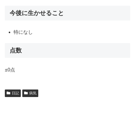
今後に生かせること
特になし
点数
±0点
日記
病気