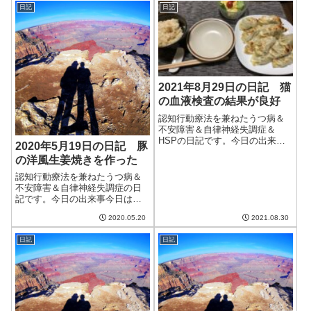
感じさせられた。ただ、明日は
ら雪が良く降る気がする。今日
日記
日記
気温が下がり、明後日はまた上
は春分の日とい...
がるらしい。三寒四温の季節か
な。午前中はあま...
2021年8月29日の日記 猫
の血液検査の結果が良好
認知行動療法を兼ねたうつ病＆
不安障害＆自律神経失調症＆
HSPの日記です。今日の出来事
2020年5月19日の日記 豚
今日は晴れたり曇ったりの天
の洋風生姜焼きを作った
気。気温はそこそこ上がり、夏
らしい日ではあった。来週から
認知行動療法を兼ねたうつ病＆
は雨予報が多くて、最高気温が
不安障害＆自律神経失調症の日
23度という日があるのだけどど
記です。今日の出来事今日は朝
うなるのだろうか...
から雨。結構な本降り。まだつ
2020.05.20
2021.08.30
ゆでもないのにこんなに雨ばか
りでは憂鬱。最近は寝ている間
日記
日記
に毎日2回起きている。1時～2時
くらいと4時ごろに1回ずつ。つ
まり3時間...