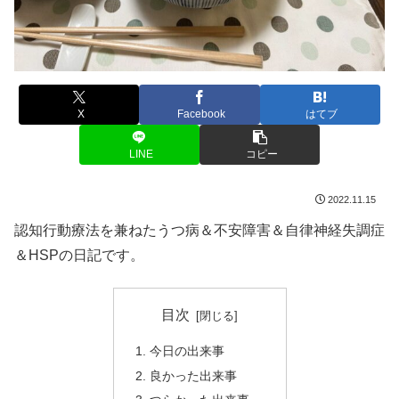
X
Facebook
はてブ
LINE
コピー
2022.11.15
認知行動療法を兼ねたうつ病＆不安障害＆自律神経失調症
＆HSPの日記です。
目次
今日の出来事
良かった出来事