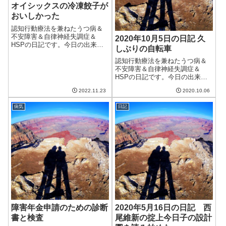
オイシックスの冷凍餃子が
おいしかった
認知行動療法を兼ねたうつ病＆
不安障害＆自律神経失調症＆
2020年10月5日の日記 久
HSPの日記です。今日の出来事
しぶりの自転車
今日は晴れの天気。秋晴れで気
温も上がり、気持ちよく過ごせ
認知行動療法を兼ねたうつ病＆
た。といっても夫は家のなかで
不安障害＆自律神経失調症＆
引きこもっているのだけど。明
HSPの日記です。今日の出来事
日は一日中雨みたいなのでちょ
今日は朝から曇り。夕方からは
2022.11.23
2020.10.06
っと憂鬱。午前中...
晴れてきたものの、日中はほぼ
曇りだった。また台風が来てい
病気
日記
てその影響でしばらく天気は悪
いらしい。うつ持ちとしてはま
さに憂鬱。午前中...
障害年金申請のための診断
2020年5月16日の日記 西
書と検査
尾維新の掟上今日子の設計