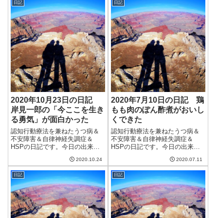
日記
日記
めなのにダメージが大きい。一
日雨なので散歩にも行けずに引
きこもっていた...
2020年10月23日の日記
2020年7月10日の日記 鶏
岸見一郎の「今ここを生き
もも肉のぽん酢煮がおいし
る勇気」が面白かった
くできた
認知行動療法を兼ねたうつ病＆
認知行動療法を兼ねたうつ病＆
不安障害＆自律神経失調症＆
不安障害＆自律神経失調症＆
HSPの日記です。今日の出来事
HSPの日記です。今日の出来事
今日は朝から雨。一日中降り続
今日も朝からどんよりした天
2020.10.24
2020.07.11
く雨で気分も下がる。ようやく
気。蒸し暑くて午後から除湿を
周期的に変わる天気が終わり、
つける。まだこの先一週間はこ
日記
日記
明日からは晴天が続くらしい。
んな天気が続くらしい。早く梅
これで少しは調子が良くなると
雨が明けてほしい。眠気が強
いいなぁ。今日か...
く、朝と昼と2回、3...