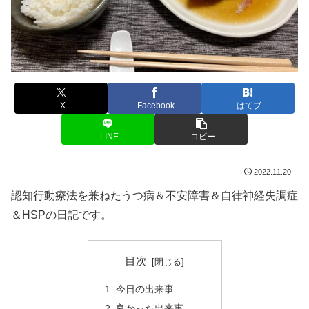
X
Facebook
はてブ
LINE
コピー
2022.11.20
認知行動療法を兼ねたうつ病＆不安障害＆自律神経失調症
＆HSPの日記です。
目次
今日の出来事
良かった出来事