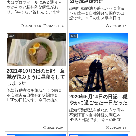
図を読み始めた
夫はプロフィールにある通り何
やかんやと精神的な病気があ
認知行動療法を兼ねたうつ病＆
り、5年くらい苦しんでいます。
不安障害＆自律神経失調症の日
セミリタイアするにあたって当
記です。本日の出来事今日は朝
面は仕事をたくさんすることも
から天気が悪い。一日中雨だそ
できないので障害年金を申請し
2020.01.06
2020.01.14
2020.05.17
う。せっかく庭のオリーブの木
ようとしています。その現状と
の花が咲いたのに雨で花粉が落
経緯です。半年以上発行されな
日記
日記
ちてしまうと実ができない。
い診断書診断書を...
月、火も雨らしいので大丈夫だ
ろうか。雨が降ると...
2021年10月3日の日記 意
識が飛ぶように昼寝をして
しまった
認知行動療法を兼ねたうつ病＆
不安障害＆自律神経失調症＆
2020年6月14日の日記 穏
HSPの日記です。今日の出来事
やかに過ごせた一日だった
今日も朝から良い天気。昨日ほ
どではないが気温が上がり、夏
認知行動療法を兼ねたうつ病＆
のような一日だった。これが最
不安障害＆自律神経失調症＆
後の暑さだと良いのだけど。今
HSPの日記です。今日の出来事
日も朝3時頃に目覚め、その後5
今日は朝から雨。気密性の高い
2021.10.04
2020.06.14
時に寝られなく...
マンションだけあって家の中は
気温が高く蒸し暑い。まだ6月初