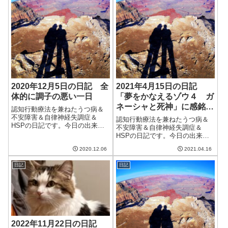
2020年12月5日の日記 全
2021年4月15日の日記
体的に調子の悪い一日
「夢をかなえるゾウ４ ガ
ネーシャと死神」に感銘を
認知行動療法を兼ねたうつ病＆
受けた
不安障害＆自律神経失調症＆
認知行動療法を兼ねたうつ病＆
HSPの日記です。今日の出来事
不安障害＆自律神経失調症＆
今日は一日雨が降ったり曇った
HSPの日記です。今日の出来事
りで天気の悪い日。気温も低
今日は朝からいい天気だった
く、今季初めて床暖房をつけ
2020.12.06
2021.04.16
が、気温はそれほど高くなく、
た。さすがに床暖房をつけると
ひんやりしていた。でも、日差
強力で、室内にいる分には暖か
日記
日記
しは暖かいので日向にいると寒
く過ごすことができた...
くはない。これくらいがちょう
どいいといえばちょ...
2022年11月22日の日記