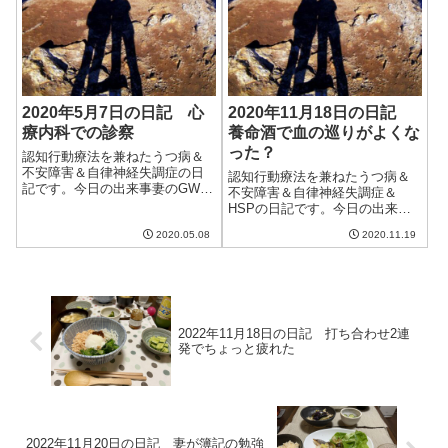
2020年5月7日の日記 心
2020年11月18日の日記
療内科での診察
養命酒で血の巡りがよくな
った？
認知行動療法を兼ねたうつ病＆
不安障害＆自律神経失調症の日
認知行動療法を兼ねたうつ病＆
記です。今日の出来事妻のGWが
不安障害＆自律神経失調症＆
終わり今日から出勤。午後は私
HSPの日記です。今日の出来事
の心療内科の診察があり休みを
今日も天気がよくて暖かい一
取ってもらう。初日で忙しいだ
2020.05.08
2020.11.19
日。冬が近くなったと思ったら
ろうに申し訳ない。私は朝起き
遠ざかってしまった。まあ、お
るのが少し早くなるだけで相変
そろしく寒いよりはいいのだろ
わらず休職中の...
うけど。。。話によると今頃に
なってサンマが豊漁...
2022年11月18日の日記 打ち合わせ2連
発でちょっと疲れた
2022年11月20日の日記 妻が簿記の勉強