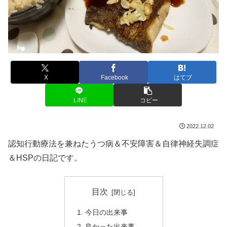
X
Facebook
はてブ
LINE
コピー
2022.12.02
認知行動療法を兼ねたうつ病＆不安障害＆自律神経失調症
＆HSPの日記です。
目次
今日の出来事
良かった出来事