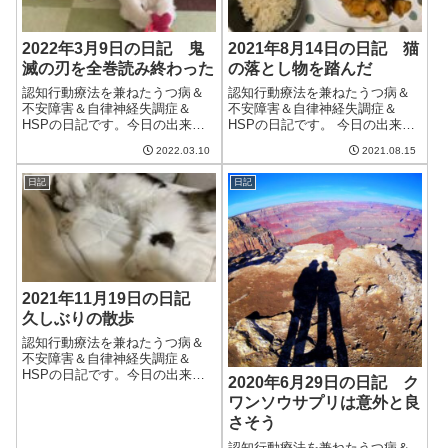
2022年3月9日の日記 鬼
2021年8月14日の日記 猫
滅の刃を全巻読み終わった
の落とし物を踏んだ
認知行動療法を兼ねたうつ病＆
認知行動療法を兼ねたうつ病＆
不安障害＆自律神経失調症＆
不安障害＆自律神経失調症＆
HSPの日記です。今日の出来事
HSPの日記です。 今日の出来事
今日は昨日とは変わって良い天
今日も朝から雨。非常に肌寒
2022.03.10
2021.08.15
気。良い感じで洗濯物が乾き、
く、8月とは思えない気候だっ
気分も良い。しばらくは暖かく
た。九州や中国地方ではものす
日記
日記
て良い天気が続くらしい。先月
ごい雨らしいが、幸いこちらは
の診察は雪だったけど、今月は
そこまで強くはない。火曜日ま
晴れると良いなぁ...
で雨が降り続くよ...
2021年11月19日の日記
久しぶりの散歩
認知行動療法を兼ねたうつ病＆
不安障害＆自律神経失調症＆
HSPの日記です。今日の出来事
2020年6月29日の日記 ク
今日は朝から良い天気。日差し
ワンソウサプリは意外と良
が暖かく、エアコンをつける必
さそう
要がなかった。朝晩は冷えるけ
どまだ冬本番という感じではな
認知行動療法を兼ねたうつ病＆