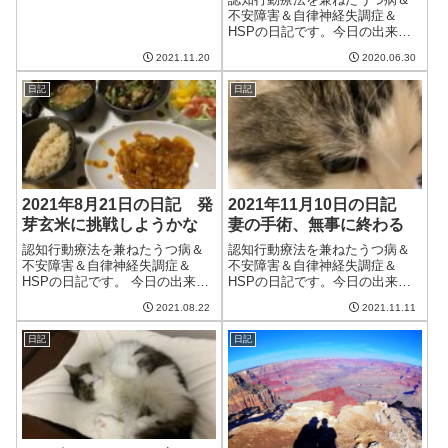
いかな。午前中はブログの更新
不安障害＆自律神経失調症＆
とクラウドワーク...
HSPの日記です。今日の出来事
今日はそこそこ天気がよく蒸し
2021.11.20
2020.06.30
暑い日。明日からはしばらく雨
のようなので、貴重な晴れ間と
日記
日記
もいえるが、蒸し暑いのは勘弁
してほしい。昨日はベルソムラ
を飲んだがあまり...
2021年8月21日の日記 発
2021年11月10日の日記
芽玄米に挑戦しようかな
妻の手術、無事に終わる
認知行動療法を兼ねたうつ病＆
認知行動療法を兼ねたうつ病＆
不安障害＆自律神経失調症＆
不安障害＆自律神経失調症＆
HSPの日記です。 今日の出来事
HSPの日記です。今日の出来事
今日は雨が降る予報だったのに
今日は晴れていい天気。洗濯物
2021.08.22
2021.11.11
まったく降らず、むしろ晴れ間
もよく乾き、暖かい日だった。
が見えて洗濯物が乾いた。また
だんだんと寒くなる傾向にある
日記
日記
最近天気予報の精度が悪い。ど
けど、まだ冬じゃなく秋かな。
うにかならないものだろうか。
今日は午後から妻の手術。とい
午前中は妻と散...
うことで、昨日は...