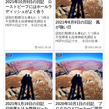
2021年10月9日の日記 ロ
ーストビーフにはホールラ
ディッシュがよく合う
認知行動療法を兼ねたうつ病＆
不安障害＆自律神経失調症＆
2021年8月9日の日記 風
HSPの日記です。今日の出来事
が強い日
今日はまあまあ天気が良かっ
た。気温も予報ほどは上がら
認知行動療法を兼ねたうつ病＆
ず、過ごしやすい。ただ、家の
不安障害＆自律神経失調症＆
中はまだ夏の暑さが残ってお
HSPの日記です。 今日の出来事
り、蒸し暑い。もうちょっとか
今日は台風の影響で風の強い
2021.10.10
2021.08.10
な。午前中は妻と散歩へ...
日。庭のユッカの鉢が倒れて、
花壇の花がつぶされてしまっ
日記
日記
た。せっかくカンナの花が咲い
たところだったのに。それにし
てもこのカンナ、毎...
2021年1月19日の日記 一
2020年10月1日の日記 プ
日中落ち込み気味だった
ロクラウドワーカーに認定