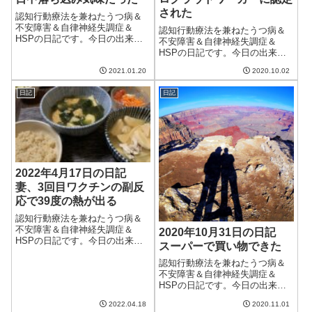
された
認知行動療法を兼ねたうつ病＆
不安障害＆自律神経失調症＆
認知行動療法を兼ねたうつ病＆
HSPの日記です。今日の出来事
不安障害＆自律神経失調症＆
今日は朝からいい天気。北風が
HSPの日記です。今日の出来事
冷たく、外に出ると寒いが、洗
朝起きる直前に変なポーズにな
濯物はよく乾くし家の中にいる
2021.01.20
2020.10.02
ったのか、寝違えた。いや、寝
分にはい過ごしやすかった。土
てるときではなく起きたときな
日には雨だか雪だかになるとい
日記
日記
ので正確には寝違えではないの
うが、はたして。...
かもしれないが、ともかく首や
腕を動かすと痛い...
2022年4月17日の日記
妻、3回目ワクチンの副反
応で39度の熱が出る
認知行動療法を兼ねたうつ病＆
不安障害＆自律神経失調症＆
2020年10月31日の日記
HSPの日記です。今日の出来事
スーパーで買い物できた
今日は天気が良いはずが曇り
空。夜には雨が降った。それほ
認知行動療法を兼ねたうつ病＆
ど寒いわけではなかったけど良
不安障害＆自律神経失調症＆
い天気ではない。この先もしば
HSPの日記です。今日の出来事
らくすっきり晴れることがなさ
今日は朝から快晴。実にいい天
2022.04.18
2020.11.01
そうで憂鬱。3回目...
気で日差しも暖かい。でも、日