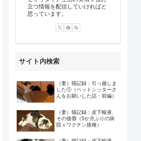
立つ情報を配信していければと
思っています。
サイト内検索
（妻）猫記録：引っ越しま
した①（ペットシッターさ
んをお願いした話・前編）
（妻）猫記録：皮下輸液、
その後⑱（5か月ぶりの病
院＋ワクチン接種）
（妻）猫記録：皮下輸液、