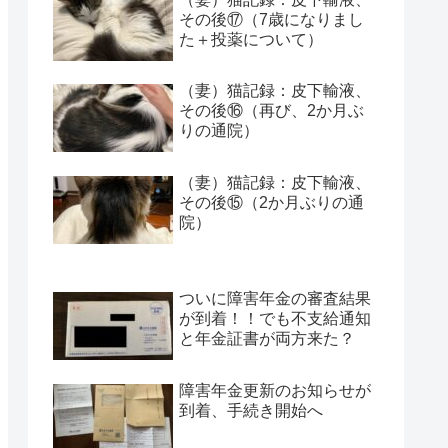
その後⑰（7歳になりまし
た＋投薬について）
（妻）猫記録：皮下輸液、
その後⑯（再び、2か月ぶ
りの通院）
（妻）猫記録：皮下輸液、
その後⑮（2か月ぶりの通
院）
ついに障害年金の審査結果
が到着！！でも不支給通知
と年金証書が両方来た？
障害年金更新のお知らせが
到着、手続き開始へ