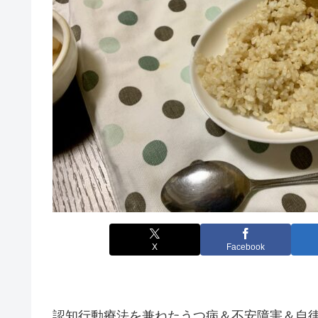
X
Facebook
認知行動療法を兼ねたうつ病＆不安障害＆自律