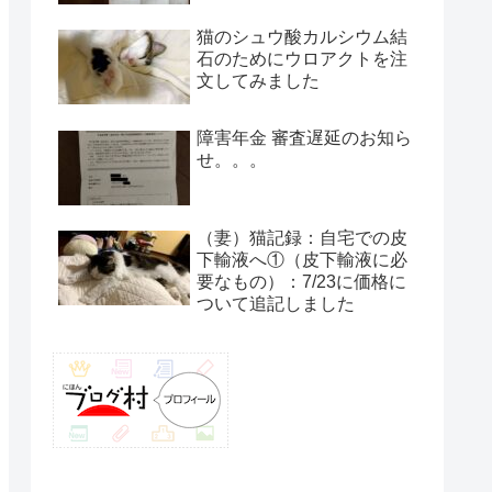
猫のシュウ酸カルシウム結
石のためにウロアクトを注
文してみました
障害年金 審査遅延のお知ら
せ。。。
（妻）猫記録：自宅での皮
下輸液へ①（皮下輸液に必
要なもの）：7/23に価格に
ついて追記しました