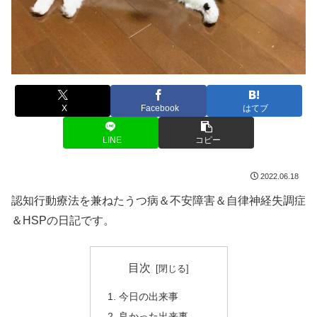
X
Facebook
はてブ
LINE
コピー
2022.06.18
認知行動療法を兼ねたうつ病＆不安障害＆自律神経失調症
＆HSPの日記です。
目次
今日の出来事
良かった出来事