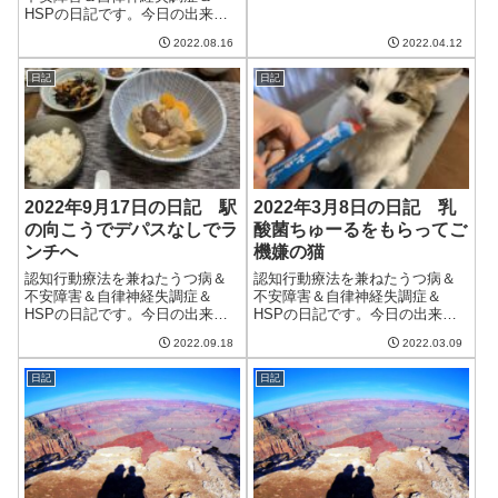
今日も晴れて暖かい一日。とに
HSPの日記です。今日の出来事
かく日差しが暑いのが冬と全然
今日は晴れて良い天気。気温が
違う。部屋のエアコンもつけな
2022.08.16
2022.04.12
ぐんぐん上がり、夏らしい一日
くて問題なく、光熱費が削減で
だった。明日はまた40度くらい
きそう。午前中は仕事。出来高
日記
日記
まで上がって危険な暑さらし
案件をこなし、ス...
い。その後の雨で落ち着くらし
いけど、果たして...
2022年9月17日の日記 駅
2022年3月8日の日記 乳
の向こうでデパスなしでラ
酸菌ちゅーるをもらってご
ンチへ
機嫌の猫
認知行動療法を兼ねたうつ病＆
認知行動療法を兼ねたうつ病＆
不安障害＆自律神経失調症＆
不安障害＆自律神経失調症＆
HSPの日記です。今日の出来事
HSPの日記です。今日の出来事
今日は朝から雨といっていたの
今日は一日中雨模様。雪でなか
2022.09.18
2022.03.09
にだんだんと雨予報が遅くな
ったのは良かったけど、肌寒
り、結局降らずに終了。台風が
い。幸い、猫も夫もそれほど体
日記
日記
遅くなっているのだろうか。今
調を崩さなかったけど、春らし
のところ関東地方直撃ではなさ
いといえば春らしいかな。天気
そうだけど、雨風は...
が悪いので猫はちゅ...