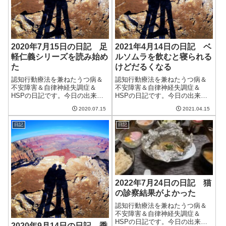
2020年7月15日の日記 足
2021年4月14日の日記 ベ
軽仁義シリーズを読み始め
ルソムラを飲むと寝られる
た
けどだるくなる
認知行動療法を兼ねたうつ病＆
認知行動療法を兼ねたうつ病＆
不安障害＆自律神経失調症＆
不安障害＆自律神経失調症＆
HSPの日記です。今日の出来事
HSPの日記です。今日の出来事
今日は肌寒い雨の日。7月とは思
今日も一日中曇ったり雨が降っ
2020.07.15
2021.04.15
えない気候。鉄筋コンクリート
たりの一日。気温はそこそこ上
の家の中は暖かく変な感じ。先
がったが、日差しがないので室
日記
日記
日の強風で陶器の鉢が倒れて割
内にいると冷える。明日は一転
れてしまっていたのをようやく
して晴れらしい。天気が急激に
交換した。交換...
変わるのもつらい...
2022年7月24日の日記 猫
の診察結果がよかった
認知行動療法を兼ねたうつ病＆
不安障害＆自律神経失調症＆
HSPの日記です。今日の出来事
2020年9月14日の日記 季