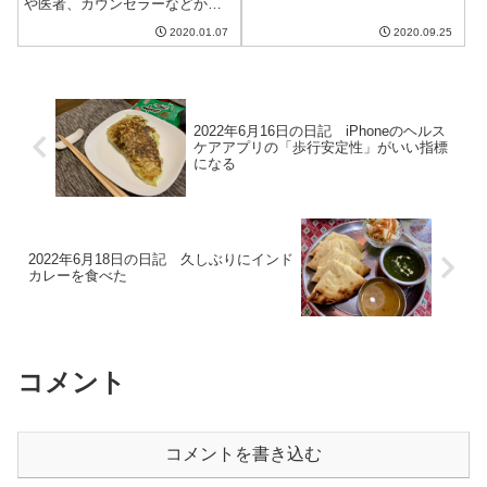
や医者、カウンセラーなどから
よく聞かれるのが「何が不安な
2020.01.07
2020.09.25
のか?」という点です。これ、意
外と難しい質問です。一体何が
不安なのかについて考えてみま
した。直接的な不安と根本的な
不安は別私の...
2022年6月16日の日記 iPhoneのヘルス
ケアアプリの「歩行安定性」がいい指標
になる
2022年6月18日の日記 久しぶりにインド
カレーを食べた
コメント
コメントを書き込む