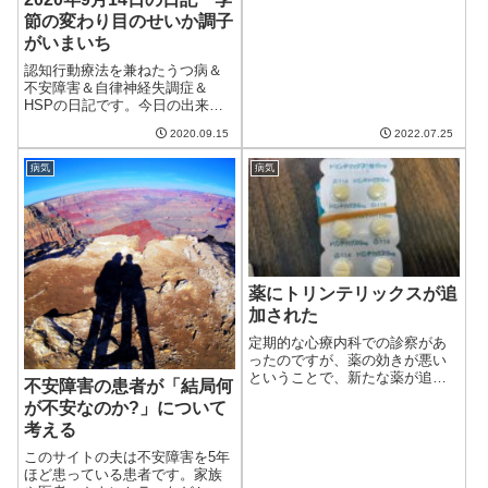
今日は晴れて良い天気。気温が
節の変わり目のせいか調子
上がり暑かった。しばらくは晴
がいまいち
れが続きそう。庭の蚊が増えて
嫌な感じ。最近なんやかんや忙
認知行動療法を兼ねたうつ病＆
しくてリングフィットアドベン
不安障害＆自律神経失調症＆
チャーをやれてい...
HSPの日記です。今日の出来事
今日は一日涼しい日。これまで
2020.09.15
2022.07.25
の暑さがうそのように涼しくな
った。そのせいか、調子がいま
病気
病気
いち。。。いろいろな変化に敏
感なのがうつ病患者のつらいと
ころ。午前中は妻...
薬にトリンテリックスが追
加された
定期的な心療内科での診察があ
ったのですが、薬の効きが悪い
ということで、新たな薬が追加
不安障害の患者が「結局何
されました。その名も「トリン
が不安なのか?」について
テリックス」。なんか、うつ病
考える
の薬ってかっこいい名前のもの
が多いですね。通算7種類目の薬
このサイトの夫は不安障害を5年
かれこれ6年ほど患い続けている
ほど患っている患者です。家族
のですが、そ...