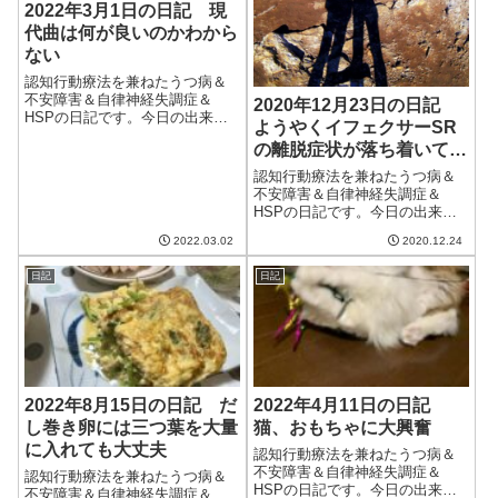
2022年3月1日の日記 現
代曲は何が良いのかわから
ない
認知行動療法を兼ねたうつ病＆
不安障害＆自律神経失調症＆
2020年12月23日の日記
HSPの日記です。今日の出来事
ようやくイフェクサーSR
今日も朝から良い天気。ただ、
の離脱症状が落ち着いてき
やはり家のなかは寒い。ギター
た？
を弾こうとしたときに指先が冷
認知行動療法を兼ねたうつ病＆
えていてうまく動かない。温か
不安障害＆自律神経失調症＆
いお茶を飲むなどしたほうがい
HSPの日記です。今日の出来事
いのかな。午前中...
今日は朝からいい天気で、しか
2022.03.02
2020.12.24
も寒さが緩んで少し暖かい。年
末年始まではこれくらいの寒さ
日記
日記
が続くようで良かった。今のう
ちに大掃除とか年末年始の準備
を進めておこうか...
2022年8月15日の日記 だ
2022年4月11日の日記
し巻き卵には三つ葉を大量
猫、おもちゃに大興奮
に入れても大丈夫
認知行動療法を兼ねたうつ病＆
不安障害＆自律神経失調症＆
認知行動療法を兼ねたうつ病＆
HSPの日記です。今日の出来事
不安障害＆自律神経失調症＆