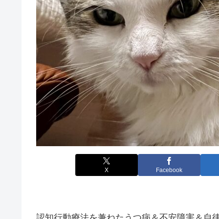
X
Facebook
認知行動療法を兼ねたうつ病＆不安障害＆自律