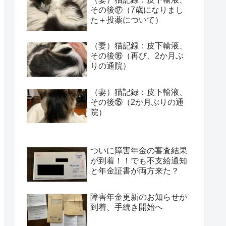
その後⑰（7歳になりまし
た＋投薬について）
（妻）猫記録：皮下輸液、
その後⑯（再び、2か月ぶ
りの通院）
（妻）猫記録：皮下輸液、
その後⑮（2か月ぶりの通
院）
ついに障害年金の審査結果
が到着！！でも不支給通知
と年金証書が両方来た？
障害年金更新のお知らせが
到着、手続き開始へ