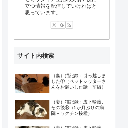
立つ情報を配信していければと
思っています。
サイト内検索
（妻）猫記録：引っ越しま
した①（ペットシッターさ
んをお願いした話・前編）
（妻）猫記録：皮下輸液、
その後⑱（5か月ぶりの病
院＋ワクチン接種）
（妻）猫記録：皮下輸液、