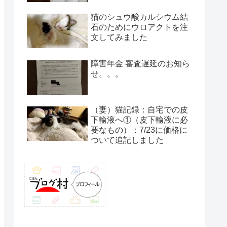
猫のシュウ酸カルシウム結
石のためにウロアクトを注
文してみました
障害年金 審査遅延のお知ら
せ。。。
（妻）猫記録：自宅での皮
下輸液へ①（皮下輸液に必
要なもの）：7/23に価格に
ついて追記しました