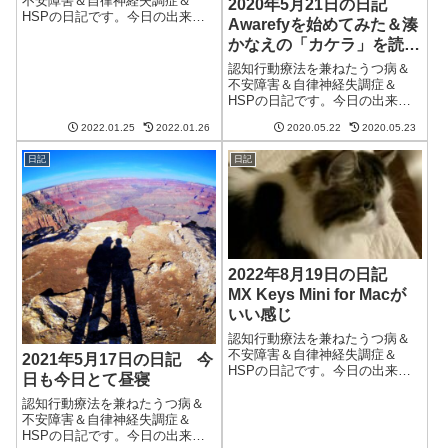
不安障害＆自律神経失調症＆
2020年5月21日の日記
HSPの日記です。今日の出来事
Awarefyを始めてみた＆湊
今日はまあまあ晴れてまあまあ
かなえの「カケラ」を読ん
暖かかった。明日の夜は雪が降
だ
るかもといってるけど、どうな
認知行動療法を兼ねたうつ病＆
ることやら気圧が変わると猫も
不安障害＆自律神経失調症＆
夫もつらい。午前中はブログの
HSPの日記です。今日の出来事
更新とクラウドワ...
昨日作った餃子を食べすぎたせ
2022.01.25
2022.01.26
2020.05.22
2020.05.23
いか寝る前に腹が痛く、睡眠が
い待ちだったように思う。その
日記
日記
割に調子が悪くないのは素晴ら
しい。それにしても今日は15度
に届かないとか...
2022年8月19日の日記
MX Keys Mini for Macが
いい感じ
認知行動療法を兼ねたうつ病＆
不安障害＆自律神経失調症＆
2021年5月17日の日記 今
HSPの日記です。今日の出来事
日も今日とて昼寝
今日は予報通り空気が乾燥して
爽やかな一日だった。日本の夏
認知行動療法を兼ねたうつ病＆
は毎日これだったらいいのにと
不安障害＆自律神経失調症＆
思うほど。でも、残念ながら明
HSPの日記です。今日の出来事