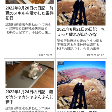
2022年9月20日の日記 前
職のスキルを活かした案件
初日
認知行動療法を兼ねたうつ病＆
不安障害＆自律神経失調症＆
2021年6月21日の日記 ち
HSPの日記です。今日の出来事
ょっと疲れが出たかな
今日は台風が過ぎ去ったものの
曇りの一日。午後からは一気に
認知行動療法を兼ねたうつ病＆
秋の空気になって涼しかった。
不安障害＆自律神経失調症＆
風邪をひかないように注意しな
HSPの日記です。今日の出来事
いと。今日から前職のスキルを
今日は夏至だったらしい。どう
2022.09.21
2021.06.22
活かした案件が始...
りで最近は日が長いと思ってい
た。天気はそれほど悪くなく、
日記
日記
太陽も出て洗濯物も乾いた。こ
の先木曜日までは本降りの雨は
ないらしい。カラ...
2022年1月24日の日記 猫
がカシャカシャぶんぶんに
夢中
認知行動療法を兼ねたうつ病＆