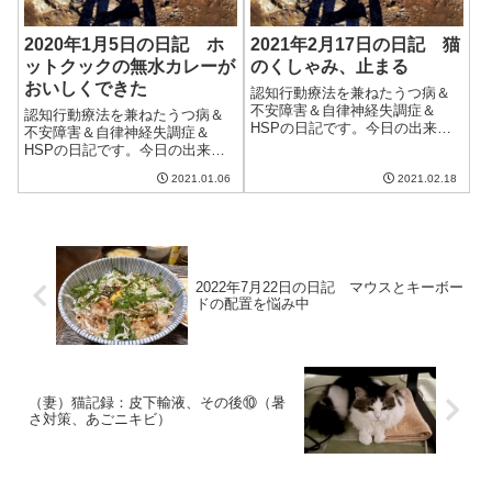
2020年1月5日の日記 ホ
2021年2月17日の日記 猫
ットクックの無水カレーが
のくしゃみ、止まる
おいしくできた
認知行動療法を兼ねたうつ病＆
不安障害＆自律神経失調症＆
認知行動療法を兼ねたうつ病＆
HSPの日記です。今日の出来事
不安障害＆自律神経失調症＆
今日は昨日に引き続きいい天
HSPの日記です。今日の出来事
気。風もあったので洗濯物が乾
今日はいまいちすっきりと晴れ
き、いい感じ。明日は寒くなる
2021.01.06
2021.02.18
ない天気。洗濯物はどうにか乾
らしい。ちょうど心療内科の予
いたものの、気温も低く、快適
約日なので、暖かくしていかね
とは言えない日だった。明後日
ば。ずっと調子が悪...
からは緊急事態宣言が発出され
るという話だけど...
2022年7月22日の日記 マウスとキーボー
ドの配置を悩み中
（妻）猫記録：皮下輸液、その後⑩（暑
さ対策、あごニキビ）