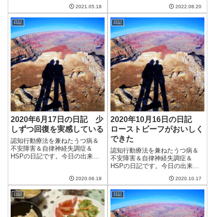
日からはまたムシムシするらし
今日も朝から曇り空。室内の湿
2021.05.18
2022.08.20
い。一日だけでも...
度が70％を上回り、ちょっと運
動をすると汗ばむような季節に
日記
日記
なってきた。午前中は風も強
く、季節が変わっていっている
ことを感じる。も...
2020年6月17日の日記 少
2020年10月16日の日記
しずつ回復を実感している
ローストビーフがおいしく
できた
認知行動療法を兼ねたうつ病＆
不安障害＆自律神経失調症＆
認知行動療法を兼ねたうつ病＆
HSPの日記です。今日の出来事
不安障害＆自律神経失調症＆
今日は湿度が低くさわやかな
HSPの日記です。今日の出来事
日。毎日こんな日だったらいい
今日は一日中曇り、のはずだっ
のに。午前中は妻と散歩に行
2020.06.18
2020.10.17
たのだが、昼くらいから薄日が
く。距離が長くなった散歩コー
差してきた。天気予報は相変わ
スを割と余裕をもって歩けるよ
日記
日記
らず当たらない。明日からの冷
うになってきた。まだ...
たい雨も外れてくれたらいいけ
ど、きっとそれは...