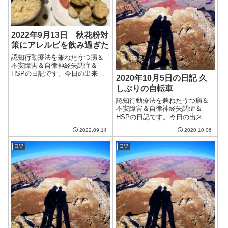
2022年9月13日 秋花粉対
策にアレルビを飲み過ぎた
認知行動療法を兼ねたうつ病＆
不安障害＆自律神経失調症＆
HSPの日記です。今日の出来事
2020年10月5日の日記 久
今日も30℃超えの一日。中部地
しぶりの自転車
方に比べると涼しいみたいだけ
ど、十分暑い。そして蒸し暑
認知行動療法を兼ねたうつ病＆
い。そして、秋花粉がさらにひ
不安障害＆自律神経失調症＆
どくなった。昨日の夜はあまり
HSPの日記です。今日の出来事
眠れず、朝起きて...
今日は朝から曇り。夕方からは
2022.09.14
2020.10.06
晴れてきたものの、日中はほぼ
曇りだった。また台風が来てい
日記
日記
てその影響でしばらく天気は悪
いらしい。うつ持ちとしてはま
さに憂鬱。午前中...