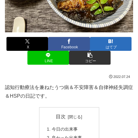
X
Facebook
はてブ
LINE
コピー
2022.07.24
認知行動療法を兼ねたうつ病＆不安障害＆自律神経失調症
＆HSPの日記です。
目次
今日の出来事
良かった出来事