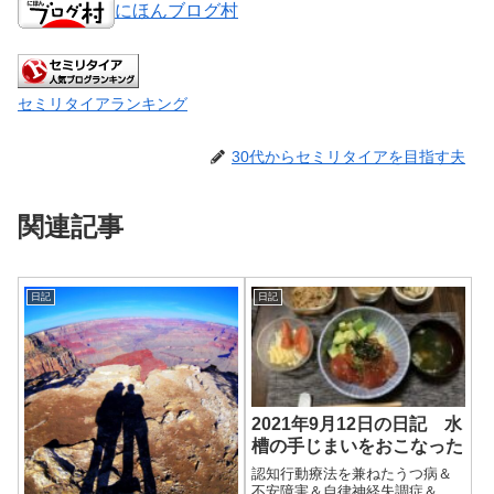
にほんブログ村
セミリタイアランキング
30代からセミリタイアを目指す夫
関連記事
日記
日記
2021年9月12日の日記 水
槽の手じまいをおこなった
認知行動療法を兼ねたうつ病＆
不安障害＆自律神経失調症＆