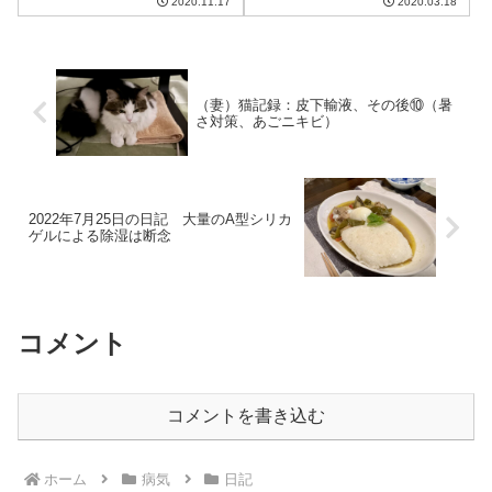
2020.11.17
2020.03.18
温が20度を超える日が続き、こ
の季節とは思えない暖かさ。金
曜日まではこの調子らしい。今
週は心療内科の予約があるの
で、ありがたいと...
（妻）猫記録：皮下輸液、その後⑩（暑
さ対策、あごニキビ）
2022年7月25日の日記 大量のA型シリカ
ゲルによる除湿は断念
コメント
コメントを書き込む
ホーム
病気
日記