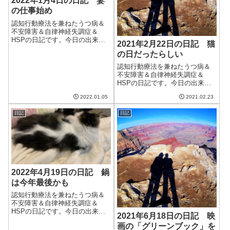
2022年1月4日の日記 妻
の仕事始め
認知行動療法を兼ねたうつ病＆
不安障害＆自律神経失調症＆
HSPの日記です。今日の出来事
2021年2月22日の日記 猫
今日も晴れて良い天気。なのだ
の日だったらしい
が、いつの間にか木曜日に雪マ
ークが。気温も最高が2度と非常
認知行動療法を兼ねたうつ病＆
に寒い。その日、夫の診察日な
不安障害＆自律神経失調症＆
のだけど…。気がつくと2日連続
HSPの日記です。今日の出来事
で年を「20...
今日もやけに暖かい一日だっ
2022.01.05
2021.02.23
た。洗濯物がよく乾くのはいい
のだが、相変わらず調子が悪
日記
日記
く、やる気が出ずにだるくて眠
い感じ。季節的なものだとする
とひたすら耐えてしの...
2022年4月19日の日記 鍋
は今年最後かも
認知行動療法を兼ねたうつ病＆
不安障害＆自律神経失調症＆
HSPの日記です。今日の出来事
2021年6月18日の日記 映
今日は良い天気、のはずが結局
画の「グリーンブック」を
午後からは曇ってきた。天気予