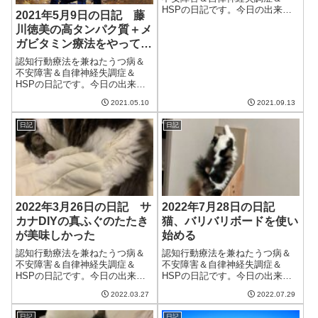
HSPの日記です。今日の出来事
2021年5月9日の日記 藤
今日は一日中蒸し暑い天気。気
川徳美の高タンパク質＋メ
温はそれほどでもないのだが、
ガビタミン療法をやってみ
とにかく湿度が高くて過ごしづ
らい。家のなかでちょっと動く
ようかどうしようか
認知行動療法を兼ねたうつ病＆
と汗ばむ感じ。秋らしさはまだ
不安障害＆自律神経失調症＆
遠そうだ。午前中...
HSPの日記です。今日の出来事
今日は朝から晴れていい天気。
2021.05.10
2021.09.13
気温もぐんぐん上がり、28度に
なったらしい。もはや初夏を超
日記
日記
えて夏に近づいたといっても過
言ではないだろう。ただ、また
再び最高気温が...
2022年3月26日の日記 サ
2022年7月28日の日記
カナDIYの真ふぐのたたき
猫、バリバリボードを使い
が美味しかった
始める
認知行動療法を兼ねたうつ病＆
認知行動療法を兼ねたうつ病＆
不安障害＆自律神経失調症＆
不安障害＆自律神経失調症＆
HSPの日記です。今日の出来事
HSPの日記です。今日の出来事
今日は風の強い日。雨も降り不
今日はゲリラ豪雨かもという予
2022.03.27
2022.07.29
安定な天気だった。寒くはなか
報だったが、結局日中は晴れて
ったので、昼頃からはエアコン
おり、夜になって降り出した。
日記
日記