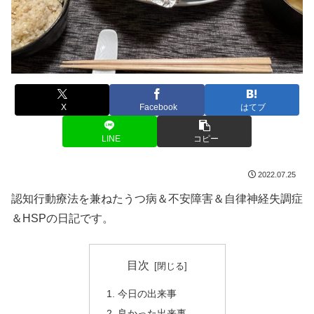
X
Facebook
はてブ
LINE
コピー
2022.07.25
認知行動療法を兼ねたうつ病＆不安障害＆自律神経失調症
＆HSPの日記です。
目次
今日の出来事
良かった出来事