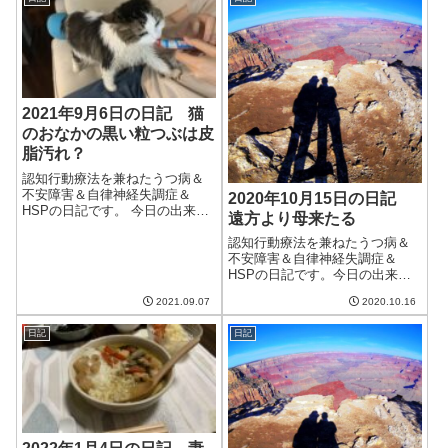
を切ったけどなんとも不穏な天
関東のほうは雨がすごいみたい
気だった。強い風のせいでブル
で、少々心配。幸い我が家は割
ーベリーの鉢が倒...
と高い場所にある...
2021年9月6日の日記 猫
のおなかの黒い粒つぶは皮
脂汚れ？
認知行動療法を兼ねたうつ病＆
不安障害＆自律神経失調症＆
2020年10月15日の日記
HSPの日記です。 今日の出来事
遠方より母来たる
今日は朝から曇り空。雨がぱら
つくこともあり、不安定な天気
認知行動療法を兼ねたうつ病＆
だった。そして相変わらずの涼
不安障害＆自律神経失調症＆
しめの天気。木曜日くらいから
HSPの日記です。今日の出来事
はまた30度を超えるみたいだけ
今日も朝から天気はいまいち。
2021.09.07
2020.10.16
ど。おなかに...
曇りで気温が低く、すっきりし
ない。予報によると今週中はず
日記
日記
っとこんな感じらしい。土曜日
はかなり気温が下がるみたいだ
し、体調管理に気...