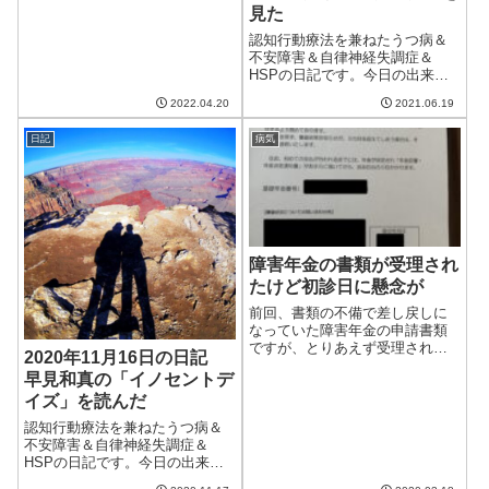
見た
報では菜種梅雨とかいってたけ
ど、五月晴れが恋しい。妻は熱
認知行動療法を兼ねたうつ病＆
が下がってからもう一日休むと
不安障害＆自律神経失調症＆
いう会社の規則の...
HSPの日記です。今日の出来事
今日は朝からいい天気。湿度も
2022.04.20
2021.06.19
低く、気温もそれほど高くなら
ず、快適に過ごせる日だった。
日記
病気
ただ、明日は本降りの雨らし
い。梅雨にはある程度の降雨量
がないと野菜の栽培...
障害年金の書類が受理され
たけど初診日に懸念が
前回、書類の不備で差し戻しに
なっていた障害年金の申請書類
ですが、とりあえず受理されま
2020年11月16日の日記
した!が、初診日の点で懸念があ
早見和真の「イノセントデ
りもしかすると追加書類を出さ
イズ」を読んだ
ないといけないかもしれませ
ん。3点の修正でとりあえず受理
認知行動療法を兼ねたうつ病＆
相変わらず私の調子が悪いので
不安障害＆自律神経失調症＆
妻に行ってきて...
HSPの日記です。今日の出来事
今日も朝からいい天気。最高気