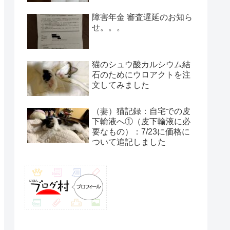
障害年金 審査遅延のお知ら
せ。。。
猫のシュウ酸カルシウム結
石のためにウロアクトを注
文してみました
（妻）猫記録：自宅での皮
下輸液へ①（皮下輸液に必
要なもの）：7/23に価格に
ついて追記しました