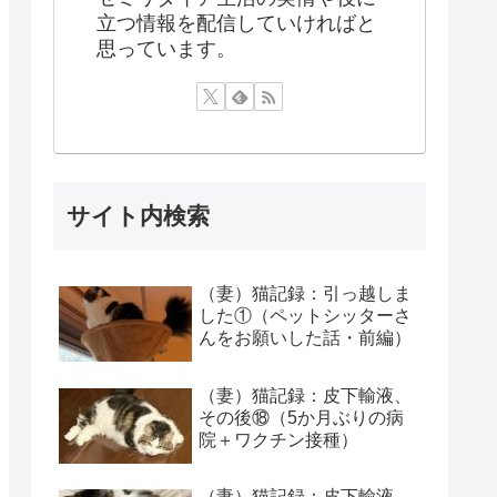
立つ情報を配信していければと
思っています。
サイト内検索
（妻）猫記録：引っ越しま
した①（ペットシッターさ
んをお願いした話・前編）
（妻）猫記録：皮下輸液、
その後⑱（5か月ぶりの病
院＋ワクチン接種）
（妻）猫記録：皮下輸液、