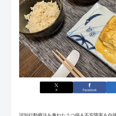
X
Facebook
認知行動療法を兼ねたうつ病＆不安障害＆自律