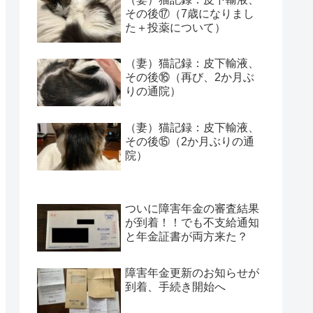
その後⑰（7歳になりまし
た＋投薬について）
（妻）猫記録：皮下輸液、
その後⑯（再び、2か月ぶ
りの通院）
（妻）猫記録：皮下輸液、
その後⑮（2か月ぶりの通
院）
ついに障害年金の審査結果
が到着！！でも不支給通知
と年金証書が両方来た？
障害年金更新のお知らせが
到着、手続き開始へ