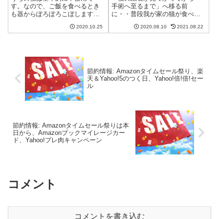
す。なので、ご飯を食べるとき
手術へ至るまで」へ移る前
も器からぽろぽろこぼします。
に・・普段我が家の猫が食べて
これでは本人も食べづらいだろ
いるものや、使用している日用
2020.10.25
2020.08.10
2021.08.22
うし、飼い主も掃除が面倒なの
品について記します。猫の成長
で、こぼしにくい皿に変えてみ
や病状、その時々の好みに応じ
ました。ペッツルートの瀬戸焼
て、以前とは異なるものを使う
にゃん楽食器というやつです。
ようになったりしています。ま
レビューしていきた...
ずは、我が家の猫が口...
節約情報: Amazonタイムセール祭り、楽
天＆Yahoo!5のつく日、Yahoo!倍!倍!セー
ル
節約情報: Amazonタイムセール祭りは本
日から、Amazonブックマイレージカー
ド、Yahoo!プレ肉キャンペーン
コメント
コメントを書き込む