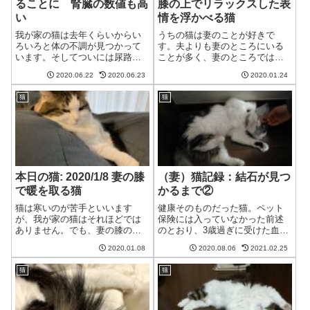
ることに 腎臓の数値も高
膝の上でリラックスした表
い
情を浮かべる猫
我が家の猫は去年くらいからい
うちの猫は妻のことが好きで
ろいろと体の不調が見つかって
す。夫よりも妻のところにいる
います。そしてついには尿路結
ことが多く、妻のところではか
石の手術を受けることになりま
なりリラックスしてこんな表情
2020.06.22
2020.06.23
2020.01.24
した。腎臓の数値も高くて心配
を浮かべます。これ以上ないリ
です。クレアチニンが8.25、
ラックスした表情の猫猫やっぱ
猫
猫
BUNが111.2に病院に言った理由
り妻さんの膝の上は安心するわ
は高カルシウム血症の定期検査
ね。猫もうだめもじゃ～妻あ
のため...
の、足がしびれてきた...
本日の猫: 2020/1/8 妻の膝
（妻）猫記録：結石が見つ
で暖を取る猫
かるまで②
猫は寒いのが苦手といいます
健康そのものだった猫。ペット
が、我が家の猫はそれほどでは
保険には入っていなかった前述
ありません。でも、妻の膝の上
のとおり、3歳過ぎに受けた血液
だけは別です。しょっちゅう暖
検査で高Ca値が発覚するまで
2020.01.08
2020.08.06
2021.02.25
を取りに来ます。胡坐をかいた
は、すこぶる健康だった猫。夫
足をうまく枕にする猫猫胡坐を
も妻も猫を飼うのは初めてでし
猫
猫
かいてくれるとうまく枕にでき
たが、うれしい限りだと思って
ていいわね妻ちょうどさわりづ
いました。体調を崩したりする
らい距離のところに...
のも、まだまだ...