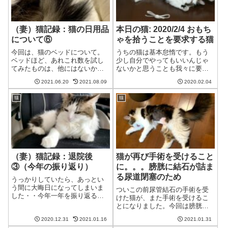
（妻）猫記録：猫の日用品
本日の猫: 2020/2/4 おもち
について⑥
ゃを拾うことを要求する猫
今回は、猫のベッドについて。
うちの猫は基本怠惰です。もう
ベッドほど、あれこれ数を試し
少し自分でやってもいいんじゃ
てみたものは、他にはないかも
ないかと思うことも我々に要求
しれません。ふと見回してみる
します。そのおもちゃをとって
2021.06.20
2021.08.09
2020.02.04
と、家じゅうあちこちに猫の寝
ほしい猫猫このおもちゃは意外
床があることも・・（人間のベ
と楽しいわね。。。あ、ちょっ
猫
猫
ッドは一つなのに）広義でのベ
と遠くに行っちゃった。猫その
ッド（そもそもは猫用ベッドで
おもちゃ、とってほしいな(きゅ
は無いが、我が家...
るん)夫あらあ...
（妻）猫記録：退院後
猫が再び手術を受けること
③（今年の振り返り）
に。。。膀胱に結石が詰ま
る尿道閉塞のため
うっかりしていたら、あっとい
う間に大晦日になってしまいま
ついこの前尿管結石の手術を受
した・・今年一年を振り返るべ
けた猫が、また手術を受けるこ
く、夫の日記を読み返してみま
とになりました。今回は膀胱で
した。猫猫に関して言えば、今
結石がつまる尿道閉塞です。元
年は年初に受けた猫ドックで腎
2020.12.31
2021.01.16
2021.01.31
気で帰ってきてほしい。。。朝