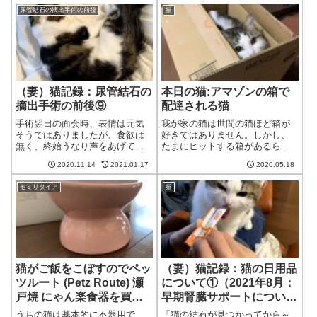
臓の不調や結石が見付かり、療
から何度もトイレにこもる猫そ
法食へ移行。それにようやく慣
尿管結石の摘出手術の前後
猫
の日は、なぜか猫が朝から何度
れて来たかと思い...
もトイレにこもっていました。
いつもであれば、...
（妻）猫記録：尿管結石の
本日の猫:アマゾンの箱で
摘出手術の前後⑨
配達される猫
手術翌日の面会時、表情は元気
我が家の猫は世間の猫ほど箱が
そうではありましたが、食欲は
好きではありません。しかし、
無く、終始うなり声をあげてい
たまにヒットする箱があるらし
た我が家の猫。「次回の診察は
く入ることがあります。Amazon
2020.11.14
2021.01.17
2020.05.18
一週間後」と言われましたが、
箱で配達されてきた猫猫む、こ
心配は尽きません。猫の様子が
れはなかなかいい箱ね。入って
セミリタイア
猫
知りたい手術後、まだ自分から
みようかしら。猫ふぃと感がた
ご飯を食べることはできていな
まらないわね。夫あらあら、ア
い、と言われた我...
マゾンから...
猫がご飯をこぼすのでペッ
（妻）猫記録：猫の日用品
ツルート (Petz Route) 瀬
について①（2021年8月：
戸焼 にゃん楽食器を買っ
早期腎臓サポートについて
てみた
追記）
うちの猫は基本的に不器用で
「猫の結石が見つかってから～