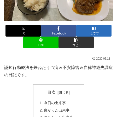
X
Facebook
はてブ
LINE
コピー
2020.05.11
認知行動療法を兼ねたうつ病＆不安障害＆自律神経失調症
の日記です。
目次
今日の出来事
良かった出来事