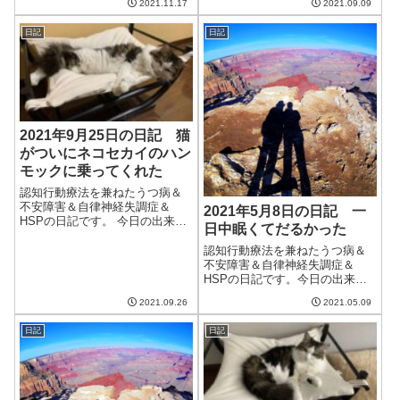
2021.11.17
2021.09.09
い一日だった。洗濯物の乾きが
時々明るくはなるし、雨は降ら
悪く、浴室乾燥を少し使うこと
ないのだけど、肌寒いほど涼し
日記
日記
に。今後も大きく天気が崩れる
い。再び暑くなるのは金曜から
ことはないみたいけど、そのう
になったらしい。これだけ涼し
ち寒くなっていく...
いのに慣れてしま...
2021年9月25日の日記 猫
がついにネコセカイのハン
モックに乗ってくれた
認知行動療法を兼ねたうつ病＆
不安障害＆自律神経失調症＆
2021年5月8日の日記 一
HSPの日記です。 今日の出来事
日中眠くてだるかった
今日は一日中曇りで涼しい日だ
った。曇りの割に湿度は低く、
認知行動療法を兼ねたうつ病＆
過ごしやすい。これからはこう
不安障害＆自律神経失調症＆
いう日ばかりになるらしい。10
HSPの日記です。今日の出来事
月も近いし、秋が目の前かな。
今日は朝からいい天気。ただ、
2021.09.26
2021.05.09
午前中は妻が...
ちょっと前に比べると湿度が高
くなり、さわやかという感じで
日記
日記
はなくなってきた。いい季節は
すぐに過ぎ去ってしまう。庭の
蚊も増えてきて、...