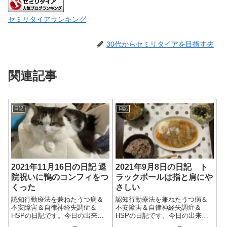
セミリタイアランキング
30代からセミリタイアを目指す夫
関連記事
日記
日記
2021年11月16日の日記 退
2021年9月8日の日記 ト
院祝いに鴨のコンフィをつ
ラックボールは指と肩にや
くった
さしい
認知行動療法を兼ねたうつ病＆
認知行動療法を兼ねたうつ病＆
不安障害＆自律神経失調症＆
不安障害＆自律神経失調症＆
HSPの日記です。今日の出来事
HSPの日記です。今日の出来事
今日は雲が多く、晴れ間の少な
今日は朝からいまいちな天気。