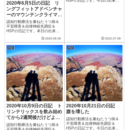
HSPの日記です。今日の出来事
2020年6月5日の日記 リ
今日は曇りがちの天気。気温が
ングフィットアドベンチャ
30度に届くかどうかというとこ
ーのマウンテンクライマー
ろで、涼しく過ごせた。湿度も
低くていいかんじで、これくら
がきつい!
認知行動療法を兼ねたうつ病＆
いの気候が続くといいのだけ
不安障害＆自律神経失調症＆
ど。午前中は仕事...
HSPの日記です。本日の出来事
今日も天気はまあまあだが蒸し
2020.06.06
2022.07.09
暑い。まだエアコンは使ってい
ないが、早晩使うことになりそ
日記
日記
う。気密性の高いマンションだ
けに、外に比べて気温が低くな
り、湿度がさらに...
2020年10月9日の日記 ト
2020年10月21日の日記
リンテリックスを飲み始め
腹を壊した
てから2週間後だけどよく
認知行動療法を兼ねたうつ病＆
わからない
不安障害＆自律神経失調症＆
認知行動療法を兼ねたうつ病＆
HSPの日記です。今日の出来事
不安障害＆自律神経失調症＆