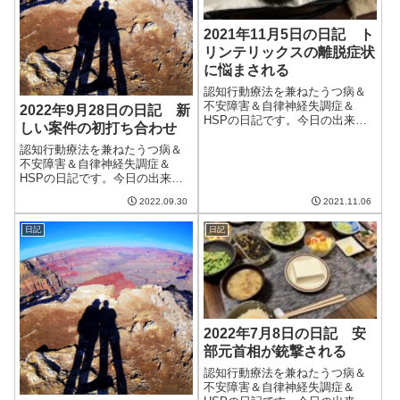
2021年11月5日の日記 ト
リンテリックスの離脱症状
に悩まされる
認知行動療法を兼ねたうつ病＆
不安障害＆自律神経失調症＆
2022年9月28日の日記 新
HSPの日記です。今日の出来事
しい案件の初打ち合わせ
今日も穏やかで暖かい一日。た
だ、少し風は強かった。部屋の
認知行動療法を兼ねたうつ病＆
中も明るく、猫も窓際で良い感
不安障害＆自律神経失調症＆
じになっていた。こういう日が
HSPの日記です。今日の出来事
続くと良いなぁ。いつまでたっ
今日は比較的いい天気。最近は
2022.09.30
2021.11.06
ても猫がネコセカ...
いい天気が続いていてありがた
い。台風も今のところすごいの
日記
日記
が来ていないけど、本格的なシ
ーズンは10月かな。あと3日で10
月とはなん...
2022年7月8日の日記 安
部元首相が銃撃される
認知行動療法を兼ねたうつ病＆
不安障害＆自律神経失調症＆