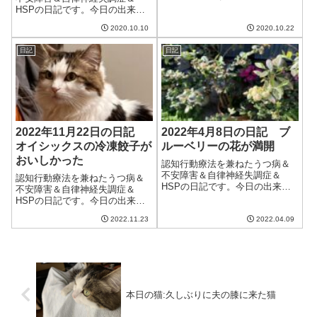
今日も朝から快晴。気持ちいい
HSPの日記です。今日の出来事
秋晴れで気分も上がる気がす
今日は朝から雨。台風の影響の
る。この気持ちいい日がいつま
2020.10.10
2020.10.22
雨なのだが、その台風はどうや
でも続いてくれたら、と願った
ら大きく南にそれるらしい。よ
やまない。でも、毎日快晴だと
日記
日記
かったといえばよかったのだけ
ありがたみがわから...
ど、その代わり台風が過ぎても
あまり晴れないの...
2022年11月22日の日記
2022年4月8日の日記 ブ
オイシックスの冷凍餃子が
ルーベリーの花が満開
おいしかった
認知行動療法を兼ねたうつ病＆
不安障害＆自律神経失調症＆
認知行動療法を兼ねたうつ病＆
HSPの日記です。今日の出来事
不安障害＆自律神経失調症＆
今日は晴れて良い天気。気温も
HSPの日記です。今日の出来事
上がり、洗濯物がよく乾いた。
今日は晴れの天気。秋晴れで気
ただ、途中でエアコンを切った
2022.11.23
2022.04.09
温も上がり、気持ちよく過ごせ
らまだ部屋は寒く、結局午後か
た。といっても夫は家のなかで
ら付けることに。部屋の中まで
引きこもっているのだけど。明
暖かくなるのはま...
日は一日中雨みたいなのでちょ
っと憂鬱。午前中...
本日の猫:久しぶりに夫の膝に来た猫