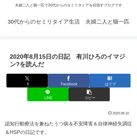
夫婦二人と猫一匹で30代からのセミリタイアを目指すブログです
30代からのセミリタイア生活 夫婦二人と猫一匹
2020年8月15日の日記 有川ひろのイマジ
ン?を読んだ
X
Facebook
はてブ
LINE
コピー
2020.08.16
認知行動療法を兼ねたうつ病＆不安障害＆自律神経失調症
＆HSPの日記です。