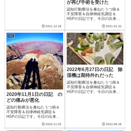
が再び手術を受けた
夜は寝付きが悪く、朝も4時頃に
目が覚めて眠れなくなってしま
認知行動療法を兼ねたうつ病＆
った。また寝る前にキングダム
不安障害＆自律神経失調症＆
を読んだせいだろうか。そして
HSPの日記です。今日の出来事
空気が乾燥して...
今日は寒いけど比較的いい天
2021.12.29
2021.01.31
気。外に干した洗濯物がいい感
じで乾いた。明日は3月上旬並み
日記
日記
の暖かさらしい。また2月は寒い
だろうけど、少しずつ春に向か
っているのかな...
2022年6月27日の日記 除
湿機は期待外れだった
認知行動療法を兼ねたうつ病＆
不安障害＆自律神経失調症＆
HSPの日記です。今日の出来事
2020年11月1日の日記 の
今日も晴れの一日。気温がぐん
どの痛みが悪化
ぐん上がり、蒸し暑かった。そ
して早くも梅雨明け宣言が出た
認知行動療法を兼ねたうつ病＆
らしい。水不足にならないか心
不安障害＆自律神経失調症＆
配だ。DMMいろいろレンタルの
HSPの日記です。今日の出来事
キャンペーンで...
今日は朝から晴れ。だけど、雲
2020.11.02
2022.06.28
も多く、秋晴れというわけでも
ない。明日からは雨になるよう