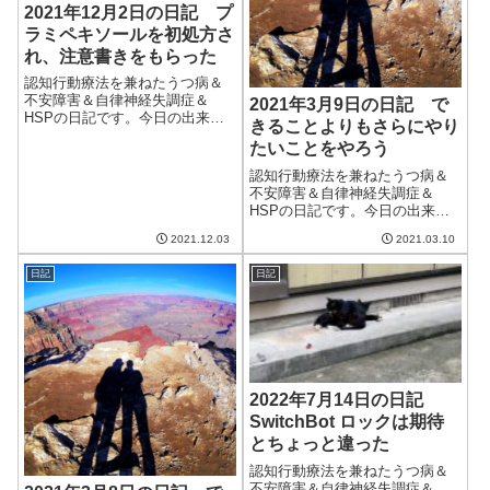
2021年12月2日の日記 プ
ラミペキソールを初処方さ
れ、注意書きをもらった
認知行動療法を兼ねたうつ病＆
不安障害＆自律神経失調症＆
2021年3月9日の日記 で
HSPの日記です。今日の出来事
きることよりもさらにやり
今日は昨日と打って変わって良
たいことをやろう
い天気。ただ、やはり寒くなっ
た。まだ庭のパンジーやビオラ
認知行動療法を兼ねたうつ病＆
が元気がないのだけど、寒さと
不安障害＆自律神経失調症＆
ともに花を増やしてくれるか
HSPの日記です。今日の出来事
な。午前中はブログ...
今日は朝から曇ったり晴れたり
2021.12.03
2021.03.10
の天気。まあまあ暖かいが、す
っきり晴れないのがいまいち。
日記
日記
調子は昨日に比べるとよくなっ
た気がする。ベルソムラを飲ん
で寝たりしていな...
2022年7月14日の日記
SwitchBot ロックは期待
とちょっと違った
認知行動療法を兼ねたうつ病＆
不安障害＆自律神経失調症＆