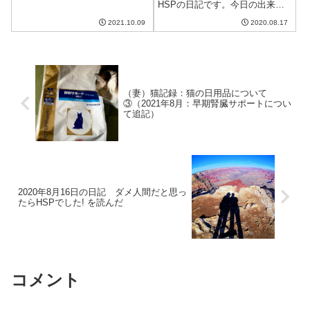
間予報を見ると最高気温が20度
HSPの日記です。今日の出来事
を切る日もあ...
今日も朝から暑い日。しかも、
2021.10.09
2020.08.17
午後から雨が降るといっておき
ながらまったく降らず、気温が
下がらなかった。今が一番暑い
と思って耐え忍ぶしかないのだ
ろう。手術を終え...
（妻）猫記録：猫の日用品について
③（2021年8月：早期腎臓サポートについ
て追記）
2020年8月16日の日記 ダメ人間だと思っ
たらHSPでした! を読んだ
コメント