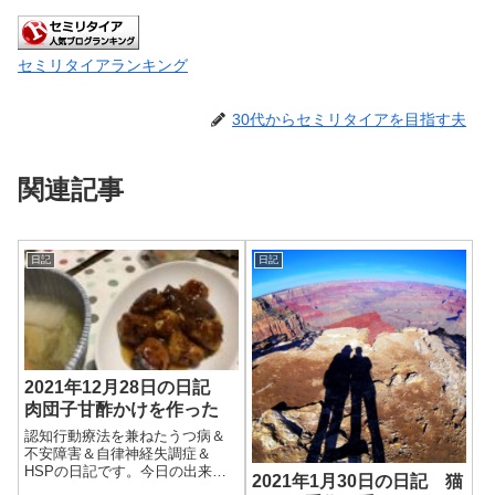
セミリタイアランキング
30代からセミリタイアを目指す夫
関連記事
日記
日記
2021年12月28日の日記
肉団子甘酢かけを作った
認知行動療法を兼ねたうつ病＆
不安障害＆自律神経失調症＆
HSPの日記です。今日の出来事
2021年1月30日の日記 猫
今日も朝から良い天気。昨日の