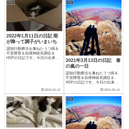
日記
日記
で、ちょっと憂鬱。喉が痛い症
状が続いていたが、さらに悪化
してしまった。当...
2022年1月11日の日記 雨
が降って調子がいまいち
認知行動療法を兼ねたうつ病＆
不安障害＆自律神経失調症＆
HSPの日記です。今日の出来事
2021年3月13日の日記 春
今日は朝から雨模様。気温は上
の嵐の一日
がらなかったが、最低気温が高
かったためか、それほど寒くな
認知行動療法を兼ねたうつ病＆
かった。ただ、洗濯物は当然乾
不安障害＆自律神経失調症＆
かずに浴室乾燥に。明日からは
HSPの日記です。今日の出来事
しばらく晴れるみ...
今日は朝から大雨。風も強く、
2022.01.12
2021.03.14
雷もなり、春の嵐といった感じ
だった。それに伴い、夫の調子
日記
日記
もいまいち。やる気があまり出
ないし、不安も大きい。木の芽
時は耐えるしかな...