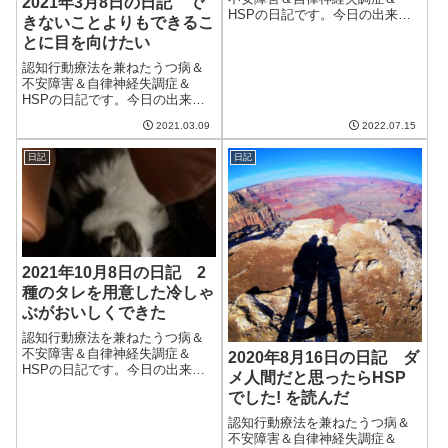
2021年3月8日の日記 で
HSPの日記です。今日の出来事
きないことよりもできるこ
今日は曇りのち雨。午前中は降
とに目を向けたい
らなかったものの午後からは少
し降り、夜はそこそこ降った。
認知行動療法を兼ねたうつ病＆
本当に梅雨のような天気で、ま
不安障害＆自律神経失調症＆
だ梅雨明け宣言には早かったの
HSPの日記です。今日の出来事
ではないかという...
今日は朝から雨。ちょっと前の
2021.03.09
2022.07.15
予報だと雨ではなかったのだけ
ど、この時期の予報は難しいと
日記
日記
いうことなのだろうか。花粉症
の妻は午前中は辛そうだった
が、午後からは楽に...
2021年10月8日の日記 2
種のタレを用意した冷しゃ
ぶがおいしくできた
認知行動療法を兼ねたうつ病＆
不安障害＆自律神経失調症＆
2020年8月16日の日記 ダ
HSPの日記です。今日の出来事
メ人間だと思ったらHSP
今日は割と天気の良かった日。
でした! を読んだ
気温が上がり、家の中にいても
蒸し暑かった。涼しいのは木曜
認知行動療法を兼ねたうつ病＆
日1日だけだったなぁ。でも一週
不安障害＆自律神経失調症＆