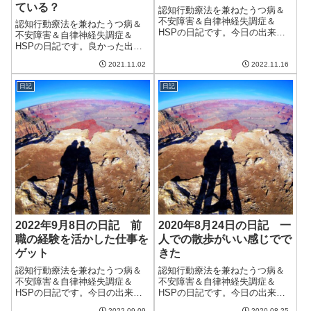
ている？
認知行動療法を兼ねたうつ病＆
不安障害＆自律神経失調症＆
認知行動療法を兼ねたうつ病＆
HSPの日記です。今日の出来事
不安障害＆自律神経失調症＆
今日は久しぶりに本降りの雨。
HSPの日記です。良かった出来
しばらく雨が降っていなかった
事今日は午前中は曇っていたも
から、恵みの雨になったかな。
2021.11.02
2022.11.16
のの、午後からは晴れてきてそ
猫は午前中こそ食欲がいまいち
れなりに良い天気。あまり気温
だったけど、夕方には回復。よ
日記
日記
が下がらず、暖かくて変な感
かったよかった。...
じ。今日から11月であり、今年
も残りはあと2カ...
2022年9月8日の日記 前
2020年8月24日の日記 一
職の経験を活かした仕事を
人での散歩がいい感じでで
ゲット
きた
認知行動療法を兼ねたうつ病＆
認知行動療法を兼ねたうつ病＆
不安障害＆自律神経失調症＆
不安障害＆自律神経失調症＆
HSPの日記です。今日の出来事
HSPの日記です。今日の出来事
今日は比較的涼しい一日。天気
今日は比較的暑さがましな日、
2022.09.09
2020.08.25