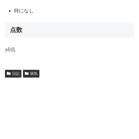
特になし
点数
±0点
日記
病気