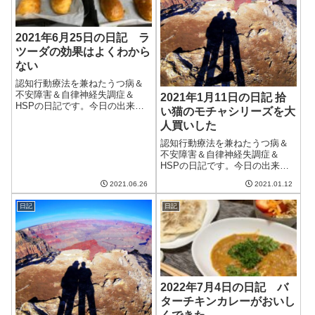
2021年6月25日の日記 ラ
ツーダの効果はよくわから
ない
認知行動療法を兼ねたうつ病＆
不安障害＆自律神経失調症＆
2021年1月11日の日記 拾
HSPの日記です。今日の出来事
い猫のモチャシリーズを大
今日は一日曇りで時々雨がぱら
人買いした
つく天気。洗濯物は最初からあ
きらめて浴室乾燥にかけること
認知行動療法を兼ねたうつ病＆
に。台風はそれてくれるようで
不安障害＆自律神経失調症＆
よかった。明日は晴れ間も出る
HSPの日記です。今日の出来事
みたいなので、梅...
今日は朝から曇りで寒い一日。
2021.06.26
2021.01.12
風はなかったものの、洗濯物が
乾かず、いまいちだった。明日
日記
日記
は雪になるらしい。さらに寒く
なりそうなので気をつけねば。
午前中は妻と散歩...
2022年7月4日の日記 バ
ターチキンカレーがおいし