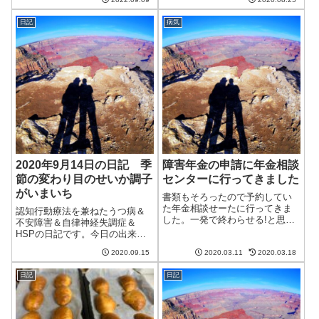
はいまいちだったけど、その分
のはずだったのだが、台風によ
気温が低かった。湿度は高いけ
るフェーン現象の影響かそれな
日記
病気
どこの気温なら我慢できるか
りに暑い日だった。相変わらず
な。今日は仕事の面接があると
天気予報は晴れだらけだししば
いうことで、昨日の...
らくは我慢が続き...
2020年9月14日の日記 季
障害年金の申請に年金相談
節の変わり目のせいか調子
センターに行ってきました
がいまいち
書類もそろったので予約してい
た年金相談せーたに行ってきま
認知行動療法を兼ねたうつ病＆
した。一発で終わらせる!と思っ
不安障害＆自律神経失調症＆
ていったのですが、残念ながら
HSPの日記です。今日の出来事
出し直しに。。。1か月待ちの予
今日は一日涼しい日。これまで
約年金相談センターの予約は結
2020.09.15
2020.03.11
2020.03.18
の暑さがうそのように涼しくな
構うまっているらしく、2月に予
った。そのせいか、調子がいま
約しましたが予約が取れたのは1
日記
日記
いち。。。いろいろな変化に敏
か月後の...
感なのがうつ病患者のつらいと
ころ。午前中は妻...