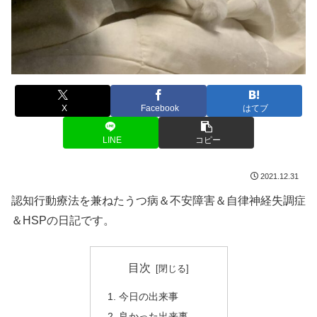
X
Facebook
はてブ
LINE
コピー
2021.12.31
認知行動療法を兼ねたうつ病＆不安障害＆自律神経失調症
＆HSPの日記です。
目次
今日の出来事
良かった出来事