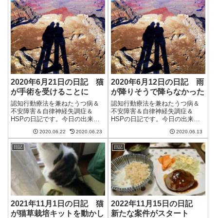
2020年6月21日の日記 猫
2020年6月12日の日記 雨
が手術を受けることに
が降りそうで降らなかった
認知行動療法を兼ねたうつ病＆
認知行動療法を兼ねたうつ病＆
不安障害＆自律神経失調症＆
不安障害＆自律神経失調症＆
HSPの日記です。今日の出来事
HSPの日記です。今日の出来事
今日は一日曇り時々雨。梅雨ら
今日は朝は晴れているけど午後
2020.06.22
2020.06.23
2020.06.13
しいといえば梅雨らしい天気。
から雨、という予報だったが結
朝から妻が猫を動物病院に連れ
局降らなかった。近くを雨雲が
日記
日記
て行く。クレアチニンとBUNの
通過しているのだけど、ちょう
値が高すぎて、手術を受けるこ
どかすめるように通っていくと
とになった。詳...
いう運の良さ(?...
2021年11月1日の日記 猫
2022年11月15日の日記
が猫草栽培キットを動かし
新たな案件がスタート