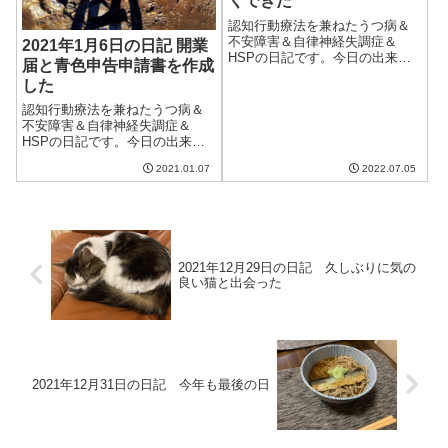
くできた
認知行動療法を兼ねたうつ病＆
不安障害＆自律神経失調症＆
2021年1月6日の日記 開業
HSPの日記です。今日の出来事
届と青色申告申請書を作成
今日は雨が降ったりやんだりの
した
一日。気温はそれほど上がら
ず、恐ろしい暑さは去った。た
認知行動療法を兼ねたうつ病＆
だ、水曜日にかけて台風が来る
不安障害＆自律神経失調症＆
らしい。熱帯低気圧になるみた
HSPの日記です。今日の出来事
いなのでたいしたこ...
今日は朝から晴れ、の予定がや
2021.01.07
2022.07.05
たらと雲が多く、一日中冷たい
日だった。洗濯物も乾かず、昼
くらいから浴室乾燥に切り替え
た。天気予報だと晴れるといっ
ていたのだけど。...
2021年12月29日の日記 久しぶりに気の
良い猫と出会った
2021年12月31日の日記 今年も最後の日