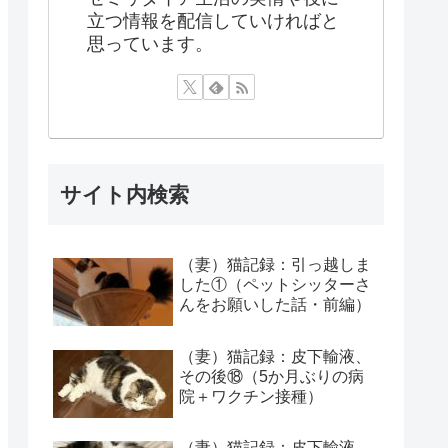
立つ情報を配信していければと
思っています。
サイト内検索
（妻）猫記録：引っ越しま
した①（ペットシッターさ
んをお願いした話・前編）
（妻）猫記録：皮下輸液、
その後⑱（5か月ぶりの病
院＋ワクチン接種）
（妻）猫記録：皮下輸液、