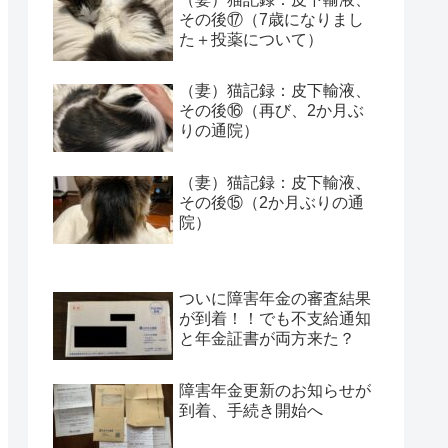
その後⑰（7歳になりまし
た＋投薬について）
（妻）猫記録：皮下輸液、
その後⑯（再び、2か月ぶ
りの通院）
（妻）猫記録：皮下輸液、
その後⑮（2か月ぶりの通
院）
ついに障害年金の審査結果
が到着！！でも不支給通知
と年金証書が両方来た？
障害年金更新のお知らせが
到着、手続き開始へ