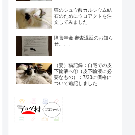
猫のシュウ酸カルシウム結
石のためにウロアクトを注
文してみました
障害年金 審査遅延のお知ら
せ。。。
（妻）猫記録：自宅での皮
下輸液へ①（皮下輸液に必
要なもの）：7/23に価格に
ついて追記しました