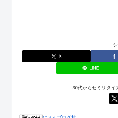
シ
X
LINE
30代からセミリタ
にほんブログ村