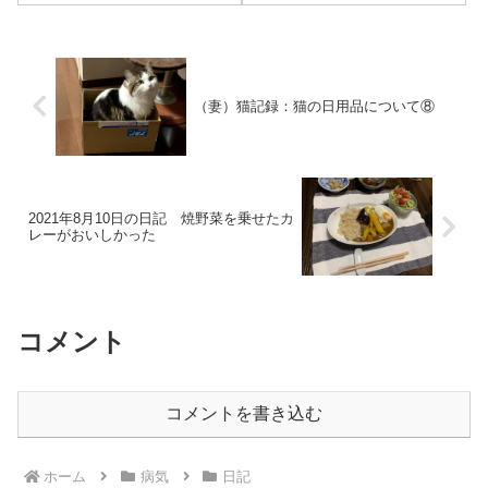
てさらには雨に。なんだか安定
しない天気だったが、寒いのだ
けは一貫していた。一貫してほ
しいのはそこじゃ...
（妻）猫記録：猫の日用品について⑧
2021年8月10日の日記 焼野菜を乗せたカ
レーがおいしかった
コメント
コメントを書き込む
ホーム
病気
日記