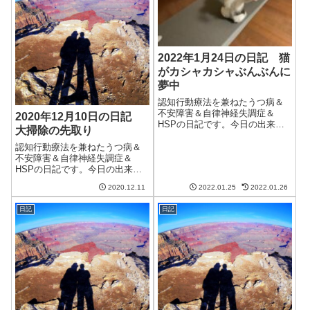
い。午前中はブロ...
ーバーはやっかい...
2022年1月24日の日記 猫
がカシャカシャぶんぶんに
夢中
認知行動療法を兼ねたうつ病＆
不安障害＆自律神経失調症＆
2020年12月10日の日記
HSPの日記です。今日の出来事
大掃除の先取り
今日はまあまあ晴れてまあまあ
暖かかった。明日の夜は雪が降
認知行動療法を兼ねたうつ病＆
るかもといってるけど、どうな
不安障害＆自律神経失調症＆
ることやら気圧が変わると猫も
HSPの日記です。今日の出来事
夫もつらい。午前中はブログの
今日は朝から曇り。だんだんと
2020.12.11
2022.01.25
2022.01.26
更新とクラウドワ...
晴れてはきたが、洗濯物が乾く
ほどには晴れなかった。もうち
日記
日記
ょっと晴れてくれるとうれしい
のだけど。今日もクラウドワー
クスは仕事なし。...