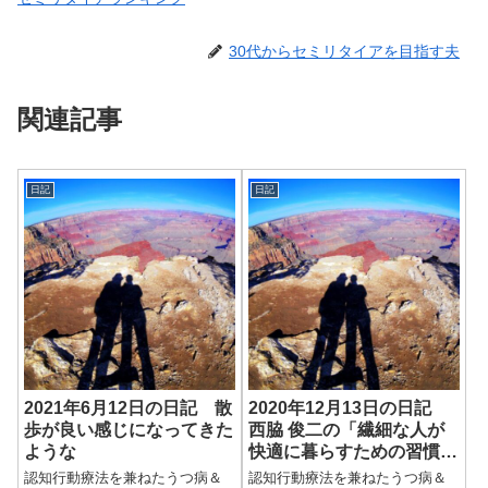
30代からセミリタイアを目指す夫
関連記事
日記
日記
2021年6月12日の日記 散
2020年12月13日の日記
歩が良い感じになってきた
西脇 俊二の「繊細な人が
ような
快適に暮らすための習慣
医者が教えるHSP対策」
認知行動療法を兼ねたうつ病＆
認知行動療法を兼ねたうつ病＆