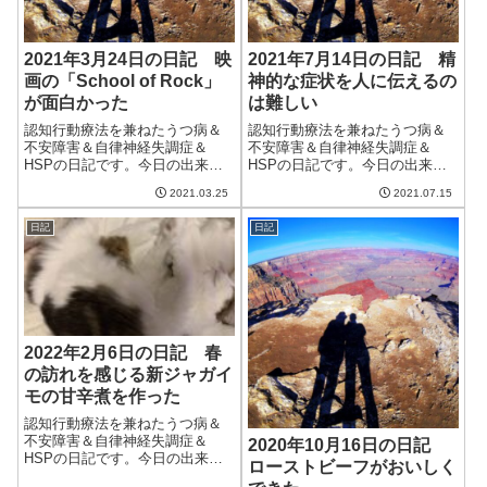
2021年3月24日の日記 映
2021年7月14日の日記 精
画の「School of Rock」
神的な症状を人に伝えるの
が面白かった
は難しい
認知行動療法を兼ねたうつ病＆
認知行動療法を兼ねたうつ病＆
不安障害＆自律神経失調症＆
不安障害＆自律神経失調症＆
HSPの日記です。今日の出来事
HSPの日記です。今日の出来事
今日は朝から晴れていい天気。
今日は雨が降ったり降らなかっ
2021.03.25
2021.07.15
気温も高く、外に出ると過ごし
たりの天気。相変わらずの不安
やすそうな日だった。妻の花粉
定な天気で、雨雲レーダーを見
日記
日記
症も一時期に比べるとましにな
るといくつも大雨の雲が存在し
っている気がするが、ピークが
ている。金曜日以降は天気の不
過ぎたのだろうか...
安定さが落ち着く...
2022年2月6日の日記 春
の訪れを感じる新ジャガイ
モの甘辛煮を作った
認知行動療法を兼ねたうつ病＆
不安障害＆自律神経失調症＆
2020年10月16日の日記
HSPの日記です。今日の出来事
ローストビーフがおいしく
今日は午前中は晴れていたけ