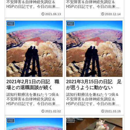
を読んだ
不安障害＆自律神経失調症＆
不安障害＆自律神経失調症＆
HSPの日記です。今日の出来事
HSPの日記です。今日の出来事
今日は朝からまあまあの晴れ。
今日は一日割といい天気。気温
2021.06.13
2020.12.14
雲は多かったものの、晴れ間が
も高く、過ごしやすい日だっ
あり、洗濯物は乾いた。湿度は
た。ただ、明日からだんだんと
日記
日記
さらに上がった気がする。来週
冬の気候になるらしい。マイナ
は雨の日があるみたいだし、そ
ス4度というとんでもない予報は
ろそろ梅雨入り宣...
なくなったものの...
2021年2月1日の日記 職
2021年3月15日の日記 足
場との退職面談が続く
が思うように動かない
認知行動療法を兼ねたうつ病＆
認知行動療法を兼ねたうつ病＆
不安障害＆自律神経失調症＆
不安障害＆自律神経失調症＆
HSPの日記です。今日の出来事
HSPの日記です。今日の出来事
今日は朝からいい天気。外に干
今日は朝からいい天気。気温も
2021.02.02
2021.03.16
した洗濯物もよく乾いてくれ
上がり、洗濯物がよく乾いた。
た。猫は入院2日目。いつもいた
庭に雑草が大量に生えてきて、
日記
日記
猫が家にいないのはさみしい限
頑張って抜かないといけない状
り。早く元気に帰ってきてほし
況になっている。なかでもクロ