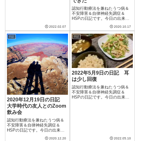
できた
ど、午後からは曇りに。日差し
がなくなると途端に寒くなっ
認知行動療法を兼ねたうつ病＆
た。相変わらず診察日の木曜日
不安障害＆自律神経失調症＆
は雪予報。どうしたものか。朝
HSPの日記です。今日の出来事
は妻が休みということ...
今日は一日中曇り、のはずだっ
2022.02.07
2020.10.17
たのだが、昼くらいから薄日が
差してきた。天気予報は相変わ
日記
日記
らず当たらない。明日からの冷
たい雨も外れてくれたらいいけ
ど、きっとそれは...
2022年5月9日の日記 耳
は少し回復
認知行動療法を兼ねたうつ病＆
不安障害＆自律神経失調症＆
HSPの日記です。今日の出来事
2020年12月19日の日記
今日は曇りの天気。午後から雨
大学時代の友人とのZoom
予報だったけど、結局夜になる
飲み会
まで降らなかった。少し肌寒
く、5月にしては気温が低めか
認知行動療法を兼ねたうつ病＆
な。耳鳴りがして聞こえが悪く
不安障害＆自律神経失調症＆
なった右耳は少し回...
HSPの日記です。今日の出来事
今日も朝からいい天気。だった
2020.12.20
2022.05.10
のだが、午後になると曇ってき