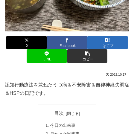
X
Facebook
はてブ
LINE
コピー
2022.10.17
認知行動療法を兼ねたうつ病＆不安障害＆自律神経失調症
＆HSPの日記です。
目次
今日の出来事
良かった出来事