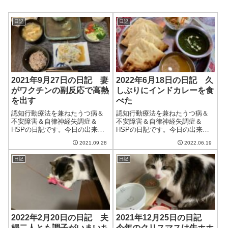
日記
日記
2021年9月27日の日記 妻
2022年6月18日の日記 久
がワクチンの副反応で高熱
しぶりにインドカレーを食
を出す
べた
認知行動療法を兼ねたうつ病＆
認知行動療法を兼ねたうつ病＆
不安障害＆自律神経失調症＆
不安障害＆自律神経失調症＆
HSPの日記です。今日の出来事
HSPの日記です。今日の出来事
今日は一日中曇り空。過ごしや
今日は休みだったけど、朝5時前
2021.09.28
2022.06.19
すい気候ではあるけど、いまい
に起きてしまい、そのまま眠れ
ちすっきりしない。台風は金曜
なくなって起床。相変わらずよ
日記
日記
くらいに来るらしい。今回こそ
く眠れない日々が続いている。
本格的な台風だろうか。昨日2回
おかげで調子もいまいちのよう
目の新型コロナ...
な。やはり睡眠...
2022年2月20日の日記 夫
2021年12月25日の日記
婦二人とも調子がいまいち
今年のクリスマスは牛ホホ