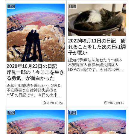
雨ではなかったもののゴロゴロ
日記
日記
と鳴って雨が降っていた。そし
て我が家の猫は相変わらず雷に
は興味なし。大物...
2022年9月11日の日記 疲
れることをした次の日は調
子が悪い
認知行動療法を兼ねたうつ病＆
不安障害＆自律神経失調症＆
2020年10月23日の日記
HSPの日記です。今日の出来事
岸見一郎の「今ここを生き
今日は晴れなのに夕方までは涼
る勇気」が面白かった
しかった。ただ、だんだんと湿
度が上がってきて夏のような天
認知行動療法を兼ねたうつ病＆
気に。秋のような涼しさは幻だ
不安障害＆自律神経失調症＆
ったのかな。昨日健康診断の結
HSPの日記です。今日の出来事
果を聞きに行き、...
今日は朝から雨。一日中降り続
2020.10.24
2022.09.12
く雨で気分も下がる。ようやく
周期的に変わる天気が終わり、
日記
日記
明日からは晴天が続くらしい。
これで少しは調子が良くなると
いいなぁ。今日か...