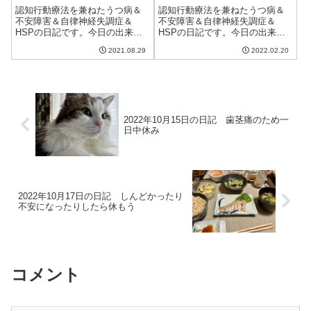
てみた
認知行動療法を兼ねたうつ病＆
認知行動療法を兼ねたうつ病＆
不安障害＆自律神経失調症＆
不安障害＆自律神経失調症＆
HSPの日記です。今日の出来事
HSPの日記です。今日の出来事
今日も朝からいい天気。気温が
今日はいまいちな天気。日差し
2021.08.29
2022.02.20
上がり、暑い。明日は曇りで少
がなく、肌寒い一日だった。そ
し落ち着くみたいだけど、果た
して夕方からは雨も。元々雪予
してどうなることやら。購入し
報だったのに比べるとましだけ
たCO2センサーを使って就寝中
ど、気が滅入る。朝ご飯はあん
の寝室の二酸化...
バタートースト。...
2022年10月15日の日記 歯茎痛のため一
日中休み
2022年10月17日の日記 しんどかったり
不安になったりしたら休もう
コメント