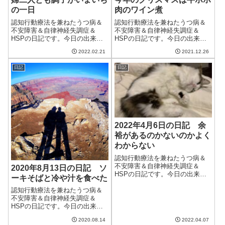
の一日
肉のワイン煮
認知行動療法を兼ねたうつ病＆
認知行動療法を兼ねたうつ病＆
不安障害＆自律神経失調症＆
不安障害＆自律神経失調症＆
HSPの日記です。今日の出来事
HSPの日記です。今日の出来事
今日は晴れるといっていたのに
今日も良い天気で日差しが暖か
2022.02.21
2021.12.26
結局一日中天気が悪かった。し
く、過ごしやすい一日だった。
かも強い低気圧が通過したらし
でも明日からは強烈な寒波が来
日記
日記
く、そのせいか夫婦ともに調子
るらしい。今のところ雪予報は
がいまいち。夫は午後から頭痛
ないけど、しっかりと暖かくし
がしてしんどかっ...
てすごそう。午前...
2022年4月6日の日記 余
裕があるのかないのかよく
わからない
認知行動療法を兼ねたうつ病＆
不安障害＆自律神経失調症＆
2020年8月13日の日記 ソ
HSPの日記です。今日の出来事
ーキそばと冷や汁を食べた
今日はまあまあ良い天気。気温
も予報よりも上がったらしい。
認知行動療法を兼ねたうつ病＆
相変わらず花粉は飛んでいるみ
不安障害＆自律神経失調症＆
たいだけど、天気が安定してく
HSPの日記です。今日の出来事
れるのはうれしい。午前中は仕
今日も午前中は晴れで午後から
2020.08.14
2022.04.07
事。出来高案件を...
雷雨の天気。昨日ほど激しい雷