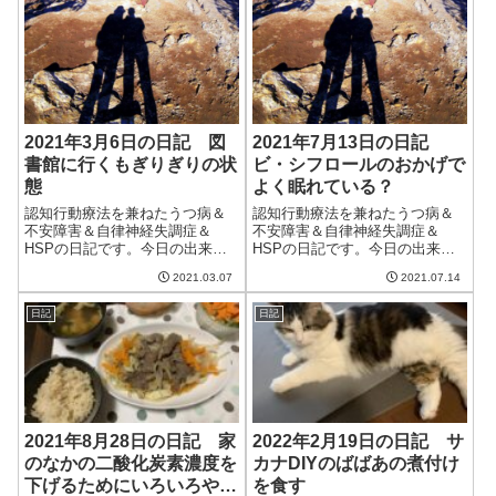
2021年3月6日の日記 図
2021年7月13日の日記
書館に行くもぎりぎりの状
ビ・シフロールのおかげで
態
よく眠れている？
認知行動療法を兼ねたうつ病＆
認知行動療法を兼ねたうつ病＆
不安障害＆自律神経失調症＆
不安障害＆自律神経失調症＆
HSPの日記です。今日の出来事
HSPの日記です。今日の出来事
今日は20度くらいまで気温が上
今日は曇ったり、薄日が差した
2021.03.07
2021.07.14
がり、非常に過ごしやすい一日
り、雨が降ったりと変わりやす
だった。ただ、明日はまた気温
い天気。暑さは少し落ち着い
日記
日記
が11度まで下がるらしい。これ
て、割と過ごしやすい一日だっ
が底で、ここから気温は上がっ
た。ただ、週間天気を見ると最
ていくようだ...
高気温が34度とか...
2021年8月28日の日記 家
2022年2月19日の日記 サ
のなかの二酸化炭素濃度を
カナDIYのばばあの煮付け
下げるためにいろいろやっ
を食す